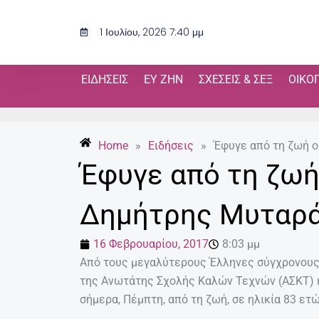
Μετάβαση
στο
1 Ιουλίου, 2026 7:40 μμ
περιεχόμενο
ΕΙΔΉΣΕΙΣ
ΕΥ ΖΗΝ
ΣΧΈΣΕΙΣ & ΣΕΞ
ΟΙΚΟ
Home
»
Ειδήσεις
»
Έφυγε από τη ζωή 
Έφυγε από τη ζω
Δημήτρης Μυταρ
16 Φεβρουαρίου, 2017
8:03 μμ
Από τους μεγαλύτερους Έλληνες σύγχρονους
της Ανωτάτης Σχολής Καλών Τεχνών (ΑΣΚΤ) 
σήμερα, Πέμπτη, από τη ζωή, σε ηλικία 83 ετώ