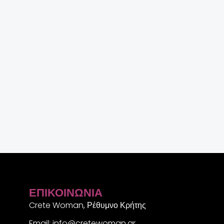
ΕΠΙΚΟΙΝΩΝΊΑ
Crete Woman, Ρέθυμνο Κρήτης
Email: info@cretewoman.gr