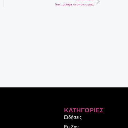
Next
Γιατί μιλάμε στον ύπνο μας;
ΚΑΤΗΓΟΡΊΕΣ
Ειδήσεις
Ευ Ζην