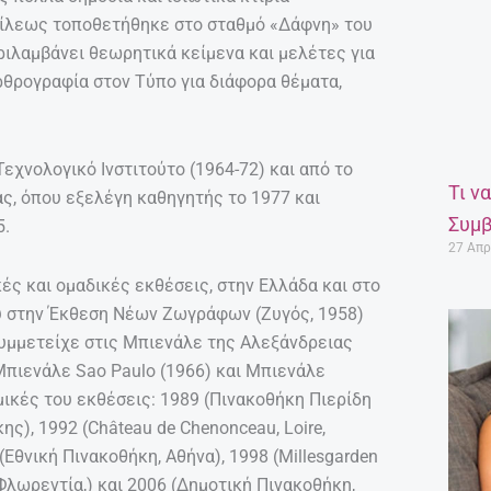
εξίλεως τοποθετήθηκε στο σταθμό «Δάφνη» του
ριλαμβάνει θεωρητικά κείμενα και μελέτες για
αρθρογραφία στον Τύπο για διάφορα θέματα,
εχνολογικό Ινστιτούτο (1964-72) και από το
Τι ν
ας, όπου εξελέγη καθηγητής το 1977 και
Συμβ
5.
27 Απρ
ές και ομαδικές εκθέσεις, στην Ελλάδα και στο
υ στην Έκθεση Νέων Ζωγράφων (Ζυγός, 1958)
Συμμετείχε στις Μπιενάλε της Αλεξάνδρειας
 Μπιενάλε Sao Paulo (1966) και Μπιενάλε
ομικές του εκθέσεις: 1989 (Πινακοθήκη Πιερίδη
ς), 1992 (Château de Chenonceau, Loire,
 (Εθνική Πινακοθήκη, Αθήνα), 1998 (Millesgarden
Φλωρεντία,) και 2006 (Δημοτική Πινακοθήκη,