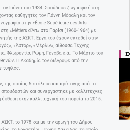
τον Ιούνιο του 1934. Σπούδασε ζωγραφική στη
οντας καθηγητές τον Γιάννη Μόραλη και τον
ογραφία στην «École Supérieure des Arts
τη «Métiers d’Art» στο Παρίσι (1960-1964) με
ηγητής της ΑΣΚΤ. Έργα του έχουν εκτεθεί στην
υγός», «Άστορ», «Μέρλιν», αίθουσα Τέχνης
α, Φλωρεντία, Ρώμη, Γένοβα κ.ά.. To Μάρτιο του
Σ
θηνών. Η Ακαδημία τον διέγραψε από την
ε τυφλός.
 της οποίας διετέλεσε και πρύτανης από το
ό σπουδαστών και συνεργάστηκε με καλλιτέχνες
ή έκθεση στην καλλιτεχνική του πορεία το 2015,
 ΑΣΚΤ, το 1978 και με την αρωγή του Δήμου
κίδα, το Εργαστήρι Τέχνης Χαλκίδας, το οποίο,