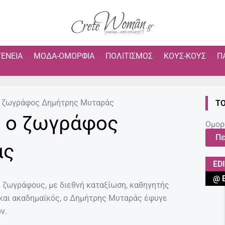
ΓΈΝΕΙΑ
ΜΌΔΑ-ΟΜΟΡΦΙΆ
ΠΟΛΙΤΙΣΜΌΣ
ΚΟΥΣ-ΚΟΥΣ
Π
ο ζωγράφος Δημήτρης Μυταράς
ΤΟ
ή ο ζωγράφος
Ομορ
Πε
άς
ED
@ 
 ζωγράφους, με διεθνή καταξίωση, καθηγητής
και ακαδημαϊκός, ο Δημήτρης Μυταράς έφυγε
ν.