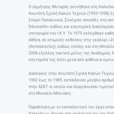
Ο Δημήτρης Μυταράς γεννήθηκε στη Χαλκίδα 
Ανωτάτη Σχολή Καλών Τεχνών (1953-1958) έχ
Σπύρο Παπαλουκά. Συνέχισε σπουδές στη σκην
Décoratifs» καθώς και εσωτερική διακόσμηση σ
υποτροφία του Ι.Κ.Υ. Το 1975 εκλέχθηκε καθ
Αθήνα, σε ατομικές εκθέσεις στις γκαλερί «Ζ
(Θεσσαλονίκη), καθώς επίσης και στη Μπολόνι
2008 εξελέγη τακτικό μέλος της Ακαδημίας Α
επετηρίδα της διότι μετά από ασθένεια έμειν
Δάσκαλος στην Ανωτάτη Σχολή Καλών Τεχνών,
1982 έως το 1985, εκπαίδευσε μεγάλο αριθμ
στην ΑΣΚΤ οι οποίοι και διοργάνωσαν τιμητικ
στο Μουσείο Μπενάκη.
Παράλληλα με το εκπαιδευτικό του έργο στην
Χαλκιδέων, ίδρυσε στη γενέτειρά του την Χαλ