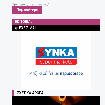
Ομορφιές της Κρήτης!
Περισσότερα
EDITORIAL
@ ΈΧΕΙΣ MAIL
ΣΧΕΤΙΚΆ ΆΡΘΡΑ