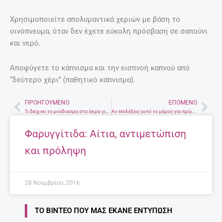
Χρησιμοποιείτε απολυμαντικά χεριών με βάση το
οινόπνευμα, όταν δεν έχετε εύκολη πρόσβαση σε σαπούνι
και νερό.
Αποφύγετε το κάπνισμα και την εισπνοή καπνού από
“δεύτερο χέρι” (παθητικό κάπνισμα).
ΠΡΟΗΓΟΎΜΕΝΟ
ΕΠΌΜΕΝΟ
Prev
Nex
Τι δείχνει το μούδιασμα στα άκρα για την υγεία σας
Αν επιλέξεις αυτό το μέρος για πρώτο ραντεβού θα είναι σκέτη αποτυχία
Φαρυγγίτιδα: Αίτια, αντιμετώπιση
και πρόληψη
28 Νοεμβρίου, 2016
ΤΟ ΒΊΝΤΕΟ ΠΟΥ ΜΑΣ ΈΚΑΝΕ ΕΝΤΎΠΩΣΗ