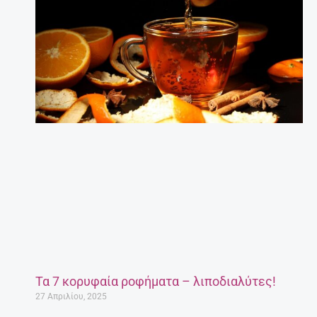
Τα 7 κορυφαία ροφήματα – λιποδιαλύτες!
27 Απριλίου, 2025