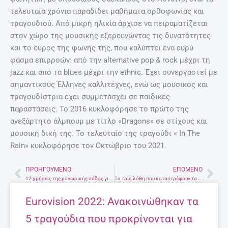
τελευταία χρόνια παραδίδει μαθήματα ορθοφωνίας και
τραγουδιού. Από μικρή ηλικία άρχισε να πειραματίζεται
στον χώρο της μουσικής εξερευνώντας τις δυνατότητες
και το εύρος της φωνής της, που καλύπτει ένα ευρύ
φάσμα επιρροών: από την alternative pop & rock μέχρι τη
jazz και από τα blues μέχρι την ethnic. Έχει συνεργαστεί με
σημαντικούς Έλληνες καλλιτέχνες, ενώ ως μουσικός και
τραγουδίστρια έχει συμμετάσχει σε παιδικές
παραστάσεις. Το 2016 κυκλοφόρησε το πρώτο της
ανεξάρτητο άλμπουμ με τίτλο «Dragons» σε στίχους και
μουσική δική της. Το τελευταίο της τραγούδι « In The
Rain» κυκλοφόρησε τον Οκτώβριο του 2021.
ΠΡΟΗΓΟΎΜΕΝΟ
ΕΠΌΜΕΝΟ
Prev
Nex
12 χρήσεις της μαγειρικής σόδας για τέλειο καθάρισμα!
Τα τρία λάθη που καταστρέφουν τα λαπτοπ
Eurovision 2022: Ανακοινώθηκαν τα
5 τραγούδια που προκρίνονται για