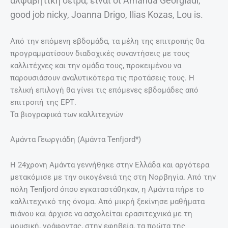
αλφαβητική σειρά, είναι οι Amanda Georgiadi,
good job nicky, Joanna Drigo, Ilias Kozas, Lou is.
Από την επόμενη εβδομάδα, τα μέλη της επιτροπής θα
προγραμματίσουν διαδοχικές συναντήσεις με τους
καλλιτέχνες και την ομάδα τους, προκειμένου να
παρουσιάσουν αναλυτικότερα τις προτάσεις τους. Η
τελική επιλογή θα γίνει τις επόμενες εβδομάδες από
επιτροπή της ΕΡΤ.
Τα βιογραφικά των καλλιτεχνών
Αμάντα Γεωργιάδη (Αμάντα Tenfjord*)
Η 24χρονη Αμάντα γεννήθηκε στην Ελλάδα και αργότερα
μετακόμισε με την οικογένειά της στη Νορβηγία. Από την
πόλη Tenfjord όπου εγκαταστάθηκαν, η Αμάντα πήρε το
καλλιτεχνικό της όνομα. Από μικρή ξεκίνησε μαθήματα
πιάνου και άρχισε να ασχολείται ερασιτεχνικά με τη
μουσική, γράφοντας, στην εφηβεία, τα πρώτα της