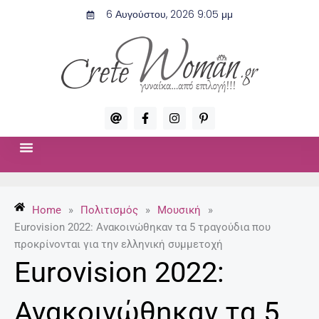
Μετάβαση
6 Αυγούστου, 2026 9:05 μμ
στο
περιεχόμενο
A
F
I
P
t
a
n
i
c
s
n
e
t
t
b
a
e
o
g
r
ΣΧΈΣΕΙΣ & ΣΕΞ
ΜΌΔΑ-ΟΜΟΡΦΙΆ
o
r
e
k
a
s
-
m
t
Home
»
Πολιτισμός
»
Μουσική
»
f
-
p
Eurovision 2022: Ανακοινώθηκαν τα 5 τραγούδια που
προκρίνονται για την ελληνική συμμετοχή
Eurovision 2022:
Ανακοινώθηκαν τα 5