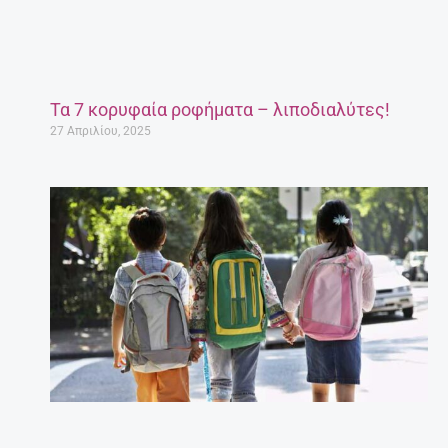
Τα 7 κορυφαία ροφήματα – λιποδιαλύτες!
27 Απριλίου, 2025