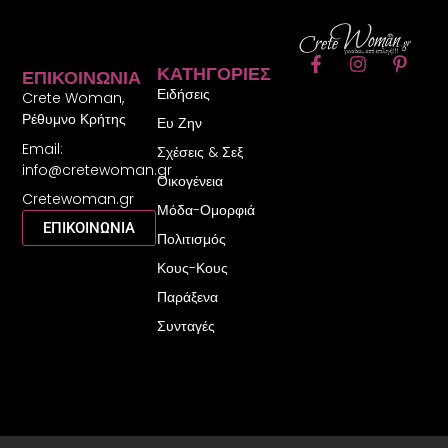
F
I
P
ΚΑΤΗΓΟΡΊΕΣ
ΕΠΙΚΟΙΝΩΝΊΑ
a
n
i
Ειδήσεις
c
s
n
Crete Woman,
e
t
t
Ρέθυμνο Κρήτης
Ευ Ζην
b
a
e
Email:
o
g
r
Σχέσεις & Σεξ
o
r
e
info@cretewoman.gr
Οικογένεια
k
a
s
Cretewoman.gr
-
m
t
Μόδα-Ομορφιά
f
-
ΕΠΙΚΟΙΝΩΝΙΑ
Πολιτισμός
p
Κους-Κους
Παράξενα
Συνταγές