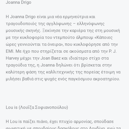
Joanna Drigo
Η Joanna Drigo είναι μια νέα ερμηνεύτρια και
τραγουδοποιός της αγγλόφωνης – ελληνόφωνης
μουσικής σκηνής. Ξεκίνησε την καριέρα της στη μουσική
με την κυκλοφορία του ντεμπούτο άλμπουμ «Κάποιες
ώρες γεννιούνται τα όνειρα», που κυκλοφόρησε από την
EMI. Με ήχο που στηρίζεται σε ακούσματα από την P. J.
Harvey μέχρι την Joan Baez και ιδιαίτερο στίχο στα
τραγούδια της, η Joanna δηλώνει ότι βρίσκεται στην
καλύτερη φάση της καλλιτεχνικής της πορείας έτοιμη να
μιλήσει βαθιά στις ψυχές ενός παγκόσμιου ακροατηρίου.
Lou is (Λουΐζα Σοφιανοπούλου)
H Lou is παίζει πιάνο, έχει πτυχίο αρμονίας, σπούδασε
φωνητική με σπουδαίους δασκάλους στο Λονδίνο, ενώ τα