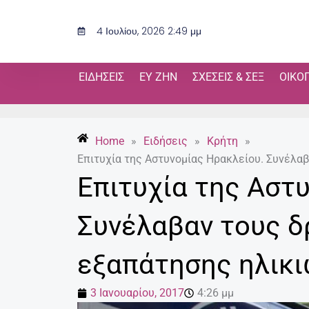
Μετάβαση
στο
4 Ιουλίου, 2026 2:49 μμ
περιεχόμενο
ΕΙΔΉΣΕΙΣ
ΕΥ ΖΗΝ
ΣΧΈΣΕΙΣ & ΣΕΞ
ΟΙΚΟ
Home
»
Ειδήσεις
»
Κρήτη
»
Επιτυχία της Αστυνομίας Ηρακλείου. Συνέλα
Επιτυχία της Αστ
Συνέλαβαν τους δ
εξαπάτησης ηλικ
3 Ιανουαρίου, 2017
4:26 μμ