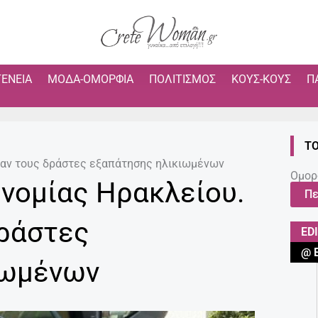
ΓΈΝΕΙΑ
ΜΌΔΑ-ΟΜΟΡΦΙΆ
ΠΟΛΙΤΙΣΜΌΣ
ΚΟΥΣ-ΚΟΥΣ
Π
ΤΟ
βαν τους δράστες εξαπάτησης ηλικιωμένων
Ομορ
υνομίας Ηρακλείου.
Πε
ράστες
ED
@ 
ιωμένων