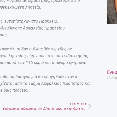
τος Ασφαλείας Ιεράπετρας, προέκυψε ότι ο
συγκεκριμένη ληστεία.
ς, εντοπίστηκαν στο Ηράκλειο,
οδιεύθυνσης Ασφαλείας Ηρακλείου
ρας.
κυψε ότι οι δύο συλληφθέντες χθες σε
γω ληστείας, είχαν μπει στο σπίτι ιδιοκτησίας
ικό ποσό των 115 ευρώ και διάφορα έγγραφα.
Έγκυ
ισθείσα δικογραφία θα οδηγηθούν στον κ.
27 Απρ
εχίζεται από το Τμήμα Ασφαλείας Ιεράπετρας και
ειδείς πράξεις.
ΕΠΌΜΕΝΟ
Next
Πρόσωπο με πρόσωπο με την αλήθεια! Γράφει η Χαρίκλεια Ντερμανάκη*