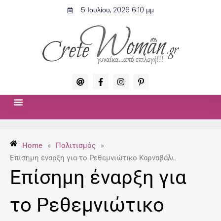
Μετάβαση
5 Ιουλίου, 2026 6:10 μμ
στο
περιεχόμενο
A
F
I
P
t
a
n
i
c
s
n
e
t
t
b
a
e
o
g
r
ΣΧΈΣΕΙΣ & ΣΕΞ
ΜΌΔΑ-ΟΜΟΡΦΙΆ
o
r
e
k
a
s
-
m
t
Home
»
Πολιτισμός
»
f
-
p
Επίσημη έναρξη για το Ρεθεμνιώτικο Καρναβάλι.
Επίσημη έναρξη για
το Ρεθεμνιώτικο