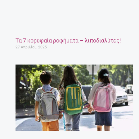
Τα 7 κορυφαία ροφήματα – λιποδιαλύτες!
27 Απριλίου, 2025