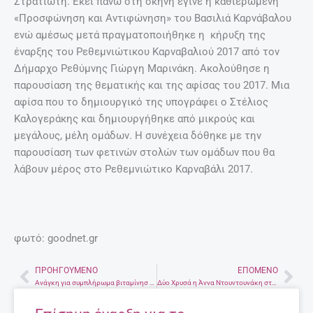
Στρατιώτη. Εκεί πάνω στη σκηνή έγινε η καθιερωμένη
«Προσφώνηση και Αντιφώνηση» του Βασιλιά Καρνάβαλου
ενώ αμέσως μετά πραγματοποιήθηκε η κήρυξη της
έναρξης του Ρεθεμνιώτικου Καρναβαλιού 2017 από τον
Δήμαρχο Ρεθύμνης Γιώργη Μαρινάκη. Ακολούθησε η
παρουσίαση της θεματικής και της αφίσας του 2017. Μια
αφίσα που το δημιουργικό της υπογράφει ο Στέλιος
Καλογεράκης και δημιουργήθηκε από μικρούς και
μεγάλους, μέλη ομάδων. Η συνέχεια δόθηκε με την
παρουσίαση των φετινών στολών των ομάδων που θα
λάβουν μέρος στο Ρεθεμνιώτικο Καρναβάλι 2017.
φωτό: goodnet.gr
ΠΡΟΗΓΟΎΜΕΝΟ
ΕΠΌΜΕΝΟ
Prev
Nex
Ανάγκη για συμπλήρωμα βιταμίνησ D έχουν τα μωρά που θηλάζουν
Δύο Χρυσά η Άννα Ντουντουνάκη στο Πανελλήνιο Πρωτάθλημα