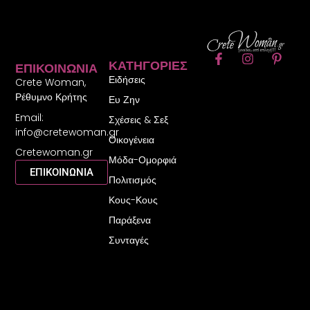
F
I
P
ΚΑΤΗΓΟΡΊΕΣ
ΕΠΙΚΟΙΝΩΝΊΑ
a
n
i
Ειδήσεις
c
s
n
Crete Woman,
e
t
t
Ρέθυμνο Κρήτης
Ευ Ζην
b
a
e
Email:
o
g
r
Σχέσεις & Σεξ
o
r
e
info@cretewoman.gr
Οικογένεια
k
a
s
Cretewoman.gr
-
m
t
Μόδα-Ομορφιά
f
-
ΕΠΙΚΟΙΝΩΝΙΑ
Πολιτισμός
p
Κους-Κους
Παράξενα
Συνταγές