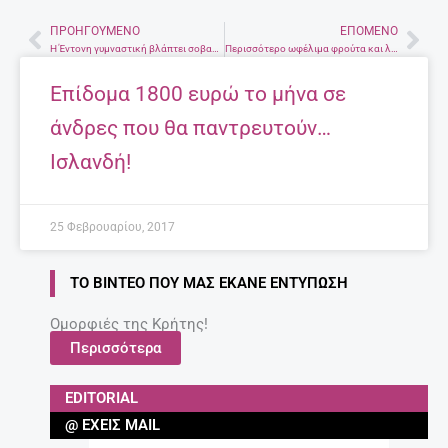
ΠΡΟΗΓΟΎΜΕΝΟ
ΕΠΌΜΕΝΟ
Prev
Nex
Η Έντονη γυμναστική βλάπτει σοβαρά τον…έρωτα!
Περισσότερο ωφέλιμα φρούτα και λαχανικά από όσο νομίζαμε μέχρι σήμερα.
Επίδομα 1800 ευρώ το μήνα σε
άνδρες που θα παντρευτούν…
Ισλανδή!
25 Φεβρουαρίου, 2017
ΤΟ ΒΊΝΤΕΟ ΠΟΥ ΜΑΣ ΈΚΑΝΕ ΕΝΤΎΠΩΣΗ
Ομορφιές της Κρήτης!
Περισσότερα
EDITORIAL
@ ΈΧΕΙΣ MAIL