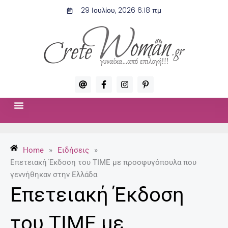
Μετάβαση
29 Ιουλίου, 2026 6:18 πμ
στο
περιεχόμενο
A
F
I
P
t
a
n
i
c
s
n
e
t
t
b
a
e
o
g
r
ΣΧΈΣΕΙΣ & ΣΕΞ
ΜΌΔΑ-ΟΜΟΡΦΙΆ
o
r
e
k
a
s
-
m
t
Home
»
Ειδήσεις
»
f
-
p
Επετειακή Έκδοση του TIME με προσφυγόπουλα που
γεννήθηκαν στην Ελλάδα
Επετειακή Έκδοση
του TIME με