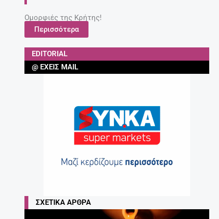
Ομορφιές της Κρήτης!
Περισσότερα
EDITORIAL
@ ΈΧΕΙΣ MAIL
ΣΧΕΤΙΚΆ ΆΡΘΡΑ