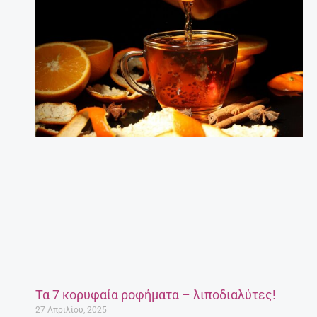
Τα 7 κορυφαία ροφήματα – λιποδιαλύτες!
27 Απριλίου, 2025