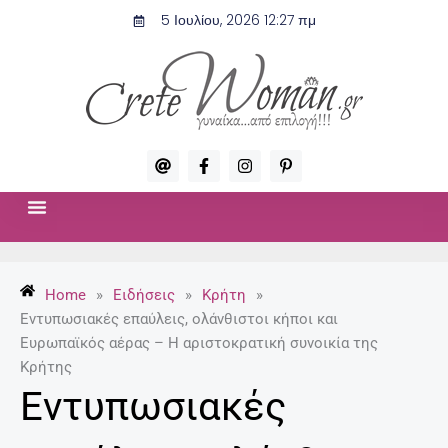
Μετάβαση
5 Ιουλίου, 2026 12:27 πμ
στο
περιεχόμενο
A
F
I
P
t
a
n
i
c
s
n
e
t
t
b
a
e
o
g
r
ΣΧΈΣΕΙΣ & ΣΕΞ
ΜΌΔΑ-ΟΜΟΡΦΙΆ
o
r
e
k
a
s
-
m
t
Home
»
Ειδήσεις
»
Κρήτη
»
f
-
p
Eντυπωσιακές επαύλεις, ολάνθιστοι κήποι και
Ευρωπαϊκός αέρας – Η αριστοκρατική συνοικία της
Κρήτης
Eντυπωσιακές