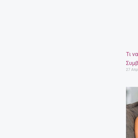
Τι ν
Συμβ
27 Απρ