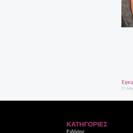
Έγκυ
27 Απρ
ΚΑΤΗΓΟΡΊΕΣ
Ειδήσεις