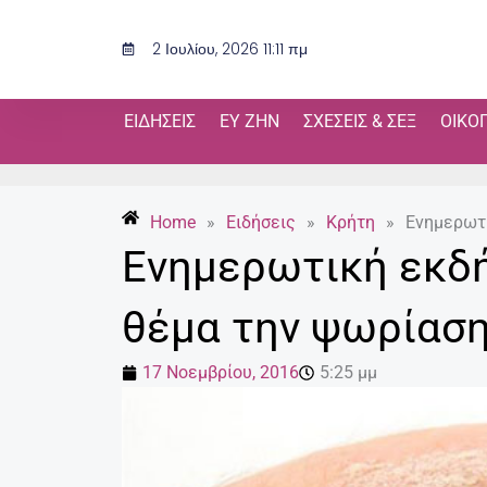
Μετάβαση
στο
2 Ιουλίου, 2026 11:11 πμ
περιεχόμενο
ΕΙΔΉΣΕΙΣ
ΕΥ ΖΗΝ
ΣΧΈΣΕΙΣ & ΣΕΞ
ΟΙΚΟ
Home
»
Ειδήσεις
»
Κρήτη
»
Eνημερωτι
Eνημερωτική εκδή
θέμα την ψωρίασ
17 Νοεμβρίου, 2016
5:25 μμ