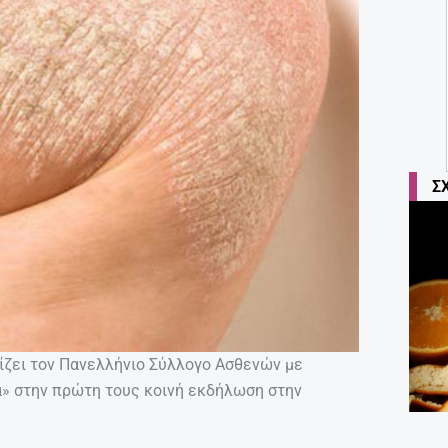
Σ
ζει τον Πανελλήνιο Σύλλογο Ασθενών με
α» στην πρώτη τους κοινή εκδήλωση στην