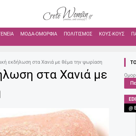
ΓΈΝΕΙΑ
ΜΌΔΑ-ΟΜΟΡΦΙΆ
ΠΟΛΙΤΙΣΜΌΣ
ΚΟΥΣ-ΚΟΥΣ
Π
κή εκδήλωση στα Χανιά με θέμα την ψωρίαση
ΤΟ
λωση στα Χανιά με
Ομορ
Πε
η
ED
@ 