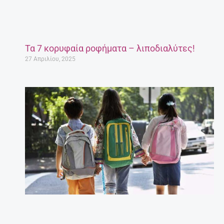
Τα 7 κορυφαία ροφήματα – λιποδιαλύτες!
27 Απριλίου, 2025