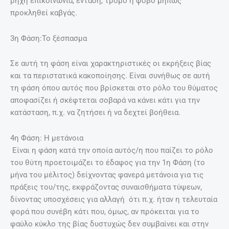
ρηχή επικοινωνία, ένταση, τρόμο ή φόβο μήπως
προκληθεί καβγάς.
3η Φάση:Το ξέσπασμα
Σε αυτή τη φάση είναι χαρακτηριστικές οι εκρήξεις βίας
και τα περιστατικά κακοποίησης. Είναι συνήθως σε αυτή
τη φάση όπου αυτός που βρίσκεται στο ρόλο του θύματος
αποφασίζει ή σκέφτεται σοβαρά να κάνει κάτι για την
κατάσταση, π.χ. να ζητήσει ή να δεχτεί βοήθεια.
4η Φάση: Η μετάνοια
Είναι η φάση κατά την οποία αυτός/η που παίζει το ρόλο
του θύτη προετοιμάζει το έδαφος για την 1η Φάση (το
μήνα του μέλιτος) δείχνοντας φανερά μετάνοια για τις
πράξεις του/της, εκφράζοντας συναισθήματα τύψεων,
δίνοντας υποσχέσεις για αλλαγή ότι π.χ. ήταν η τελευταία
φορά που συνέβη κάτι που, όμως, αν πρόκειται για το
φαύλο κύκλο της βίας δυστυχώς δεν συμβαίνει και στην