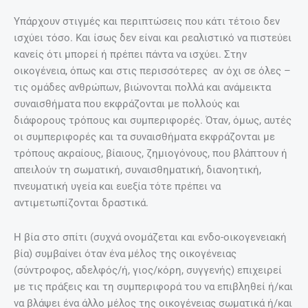
Υπάρχουν στιγμές και περιπτώσεις που κάτι τέτοιο δεν
ισχύει τόσο. Και ίσως δεν είναι και ρεαλιστικό να πιστεύει
κανείς ότι μπορεί ή πρέπει πάντα να ισχύει. Στην
οικογένεια, όπως και στις περισσότερες αν όχι σε όλες –
τις ομάδες ανθρώπων, βιώνονται πολλά και ανάμεικτα
συναισθήματα που εκφράζονται με πολλούς και
διάφορους τρόπους και συμπεριφορές. Όταν, όμως, αυτές
οι συμπεριφορές και τα συναισθήματα εκφράζονται με
τρόπους ακραίους, βίαιους, ζημιογόνους, που βλάπτουν ή
απειλούν τη σωματική, συναισθηματική, διανοητική,
πνευματική υγεία και ευεξία τότε πρέπει να
αντιμετωπίζονται δραστικά.
Η βία στο σπίτι (συχνά ονομάζεται και ενδο-οικογενειακή
βία) συμβαίνει όταν ένα μέλος της οικογένειας
(σύντροφος, αδελφός/ή, γιος/κόρη, συγγενής) επιχειρεί
με τις πράξεις και τη συμπεριφορά του να επιβληθεί ή/και
να βλάψει ένα άλλο μέλος της οικογένειας σωματικά ή/και