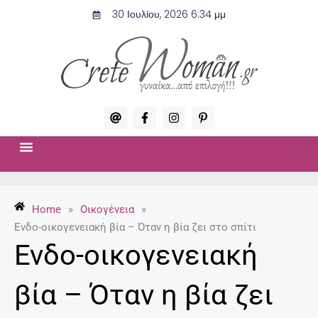
Μετάβαση
30 Ιουλίου, 2026 6:34 μμ
στο
περιεχόμενο
A
F
I
P
t
a
n
i
c
s
n
e
t
t
b
a
e
o
g
r
ΣΧΈΣΕΙΣ & ΣΕΞ
ΜΌΔΑ-ΟΜΟΡΦΙΆ
o
r
e
k
a
s
-
m
t
Home
»
Οικογένεια
»
f
-
p
Ενδο-οικογενειακή βία – Όταν η βία ζει στο σπίτι
Ενδο-οικογενειακή
βία – Όταν η βία ζει