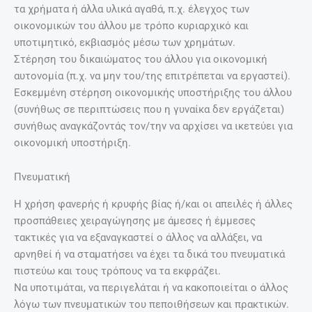
τα χρήματα ή άλλα υλικά αγαθά, π.χ. έλεγχος των
οικονομικών του άλλου με τρόπο κυριαρχικό και
υποτιμητικό, εκβιασμός μέσω των χρημάτων.
Στέρηση του δικαιώματος του άλλου για οικονομική
αυτονομία (π.χ. να μην του/της επιτρέπεται να εργαστεί).
Εσκεμμένη στέρηση οικονομικής υποστήριξης του άλλου
(συνήθως σε περιπτώσεις που η γυναίκα δεν εργάζεται)
συνήθως αναγκάζοντάς τον/την να αρχίσει να ικετεύει για
οικονομική υποστήριξη.
Πνευματική
Η χρήση φανερής ή κρυφής βίας ή/και οι απειλές ή άλλες
προσπάθειες χειραγώγησης με άμεσες ή έμμεσες
τακτικές για να εξαναγκαστεί ο άλλος να αλλάξει, να
αρνηθεί ή να σταματήσει να έχει τα δικά του πνευματικά
πιστεύω και τους τρόπους να τα εκφράζει.
Να υποτιμάται, να περιγελάται ή να κακοποιείται ο άλλος
λόγω των πνευματικών του πεποιθήσεων και πρακτικών.