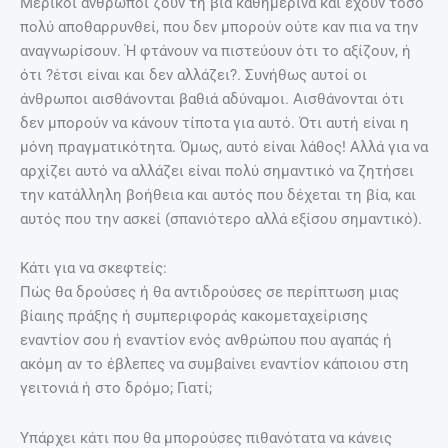
Μερικοί άνθρωποι ζουν τη βία καθημερινά και έχουν τόσο
πολύ αποθαρρυνθεί, που δεν μπορούν ούτε καν πια να την
αναγνωρίσουν. Ή φτάνουν να πιστεύουν ότι το αξίζουν, ή
ότι ?έτσι είναι και δεν αλλάζει?. Συνήθως αυτοί οι
άνθρωποι αισθάνονται βαθιά αδύναμοι. Αισθάνονται ότι
δεν μπορούν να κάνουν τίποτα για αυτό. Ότι αυτή είναι η
μόνη πραγματικότητα. Όμως, αυτό είναι λάθος! Αλλά για να
αρχίζει αυτό να αλλάζει είναι πολύ σημαντικό να ζητήσει
την κατάλληλη βοήθεια και αυτός που δέχεται τη βία, και
αυτός που την ασκεί (σπανιότερο αλλά εξίσου σημαντικό).
Κάτι για να σκεφτείς:
Πώς θα δρούσες ή θα αντιδρούσες σε περίπτωση μιας
βίαιης πράξης ή συμπεριφοράς κακομεταχείρισης
εναντίον σου ή εναντίον ενός ανθρώπου που αγαπάς ή
ακόμη αν το έβλεπες να συμβαίνει εναντίον κάποιου στη
γειτονιά ή στο δρόμο; Γιατί;
Υπάρχει κάτι που θα μπορούσες πιθανότατα να κάνεις