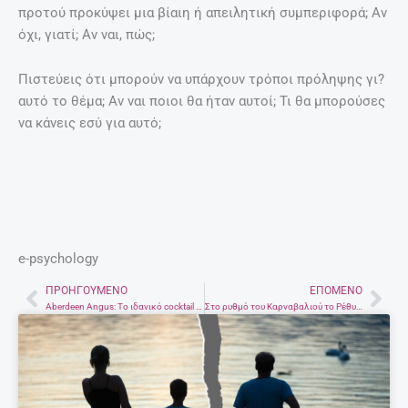
προτού προκύψει μια βίαιη ή απειλητική συμπεριφορά; Αν
όχι, γιατί; Αν ναι, πώς;
Πιστεύεις ότι μπορούν να υπάρχουν τρόποι πρόληψης γι?
αυτό το θέμα; Αν ναι ποιοι θα ήταν αυτοί; Τι θα μπορούσες
να κάνεις εσύ για αυτό;
e-psychology
ΠΡΟΗΓΟΎΜΕΝΟ
ΕΠΌΜΕΝΟ
Prev
Nex
Aberdeen Angus: Το ιδανικό cocktail μετά από μια δύσκολη μέρα!
Στο ρυθμό του Καρναβαλιού το Ρέθυμνο. Οι στολές των ομάδων!