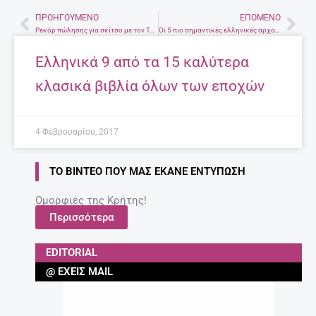
ΠΡΟΗΓΟΎΜΕΝΟ
ΕΠΌΜΕΝΟ
Prev
Nex
Ρεκόρ πώλησης για σκίτσο με τον Τεντέν. «Έπιασε» 1,55 εκατ. ευρώ
Οι 5 πιο σημαντικές ελληνικές αρχαιότητες στο εξωτερικό
Ελληνικά 9 από τα 15 καλύτερα
κλασικά βιβλία όλων των εποχών
4 Φεβρουαρίου, 2017
ΤΟ ΒΊΝΤΕΟ ΠΟΥ ΜΑΣ ΈΚΑΝΕ ΕΝΤΎΠΩΣΗ
Ομορφιές της Κρήτης!
Περισσότερα
EDITORIAL
@ ΈΧΕΙΣ MAIL