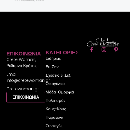
F
I
P
ΚΑΤΗΓΟΡΊΕΣ
ΕΠΙΚΟΙΝΩΝΊΑ
a
n
i
Ειδήσεις
c
s
n
Crete Woman,
e
t
t
Ρέθυμνο Κρήτης
Ευ Ζην
b
a
e
Email:
o
g
r
Σχέσεις & Σεξ
o
r
e
info@cretewoman.gr
Οικογένεια
k
a
s
Cretewoman.gr
-
m
t
Μόδα-Ομορφιά
f
-
ΕΠΙΚΟΙΝΩΝΙΑ
Πολιτισμός
p
Κους-Κους
Παράξενα
Συνταγές