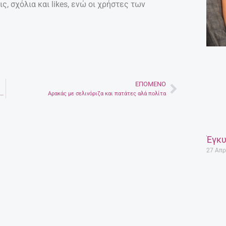
ις, σχόλια και likes, ενώ οι χρήστες των
ΕΠΌΜΕΝΟ
Next
Πόσο συχνά πρέπει να πλένουμε τις πετσέτες του μπάνιου μας και γιατί
Aρακάς με σελινόριζα και πατάτες αλά πολίτα
Έγκυ
27 Απρ