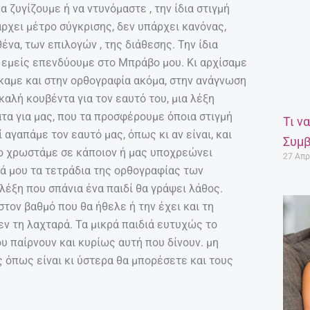
α ζυγίζουμε ή να ντυνόμαστε , την ίδια στιγμή
άρχει μέτρο σύγκρισης, δεν υπάρχει κανόνας,
ένα, των επιλογών , της διάθεσης. Την ίδια
, εμείς επενδύουμε στο Μπράβο μου. Κι αρχίσαμε
ήκαμε και στην ορθογραφία ακόμα, στην ανάγνωση
 καλή κουβέντα για τον εαυτό του, μια λέξη
τα για μας, που τα προσφέρουμε όποια στιγμή
Τι ν
 αγαπάμε τον εαυτό μας, όπως κι αν είναι, και
Συμβ
 το χρωστάμε σε κάποιον ή μας υποχρεώνει
27 Απρ
τά μου τα τετράδια της ορθογραφίας των
λέξη που σπάνια ένα παιδί θα γράψει λάθος.
ι στον βαθμό που θα ήθελε ή την έχει και τη
δεν τη λαχταρά. Τα μικρά παιδιά ευτυχώς το
ου παίρνουν και κυρίως αυτή που δίνουν. μη
ς όπως είναι κι ύστερα θα μπορέσετε και τους