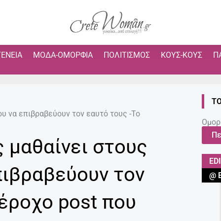
ΓΈΝΕΙΑ
ΜΌΔΑ-ΟΜΟΡΦΙΆ
ΠΟΛΙΤΙΣΜΌΣ
ΚΟΥΣ-ΚΟΥΣ
Π
ΤΟ
υ να επιβραβεύουν τον εαυτό τους -Το
Ομορ
Πε
 μαθαίνει στους
ED
πιβραβεύουν τον
@ 
έροχο post που