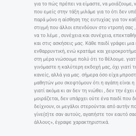
για το πώς πρέπει να είμαστε, να μοιάζουμε, ν
που εμείς στην τάξη μιλάμε για το ότι δεν υπ
παρά μόνο η αίσθηση της ευτυχίας για τον καθ
στιγμή που άλλοι επενδύουν στο ντροπή σας 
να το λέμε , συνέχεια και συνέχεια, επεκταθ
και στις ασκήσεις μας. Κάθε παιδί γράφει μια
ενθαρρυντική, ενώ κρατάμε και χειροκροτήμα
στη μέρα νιώσουμε πολύ ότι το θέλουμε. γιατί
γινόμαστε η καλύτερη εκδοχή μας, όχι γιατί
κανείς, αλλά για μας. σήμερα όσο είχα μπροσ
μαθητών μου σκεφτόμουν ότι η αγάπη είναι η 
γιατί ακόμα κι αν δεν τη νιώθει , δεν την έχε
μοιράζεται, δεν υπάρχει ούτε ένα παιδί που 
δείχνουν, οι μεγάλοι στερούνται από αυτήν π
γίνε(σ)τε σαν αυτούς, αγαπήστε τον εαυτό σα
άλλους», έγραψε χαρακτηριστικά.