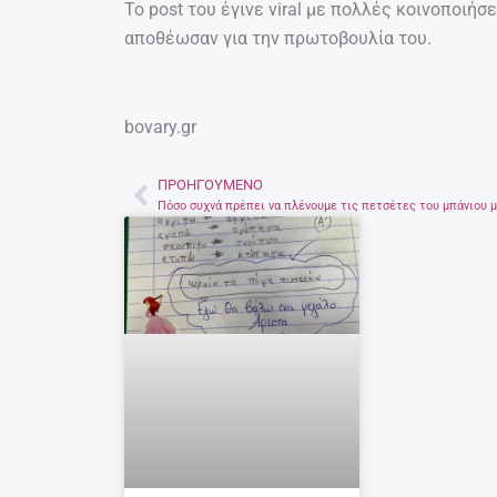
Το post του έγινε viral με πολλές κοινοποιήσε
αποθέωσαν για την πρωτοβουλία του.
bovary.gr
ΠΡΟΗΓΟΎΜΕΝΟ
Prev