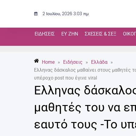
Μετάβαση
στο
2 Ιουλίου, 2026 3:03 πμ
περιεχόμενο
ΕΙΔΉΣΕΙΣ
ΕΥ ΖΗΝ
ΣΧΈΣΕΙΣ & ΣΕΞ
ΟΙΚΟ
Home
»
Ειδήσεις
»
Ελλάδα
»
Eλληνας δάσκαλος μαθαίνει στους μαθητές το
υπέροχο post που έγινε viral
Eλληνας δάσκαλος
μαθητές του να ε
εαυτό τους -Το υπ