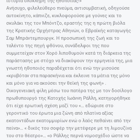
ιστορία ολόκληρη της ηθοποιίας!»
Ανήσυχο, φιλελεύθερο πνεύμα, αντισυμβατική, οδηγούσε
αυτοκίνητο, κάπνιζε, κυκλοφορούσε με γούνες και το
σκυλάκι της τον Μπόντζο, εραστής της η πρώτη βιόλα
της Κρατικής Ορχήστρας Αθηνών, ο Εβραϊκής καταγωγής
Σαμ Μπράντεμπουργκ. Η προσωπική της ζωή και το
ταλέντο της πηγή φθόνου, συνάδελφοι της που
συμμετείχαν στον Χορό λιποθυμούν κατά τη διάρκεια της
παράστασης με στόχο να διακόψουν την ερμηνεία της, μια
γνωστή ηθοποιός παραδέχεται ότι ενώ την μισούσε
«κρυβόταν στα παρασκήνια και έκλεινε τα μάτια της μόνο
και μόνο για να ακούσει την θεϊκή της φωνή» .
Οικογενειακή φίλη μέσω του πατέρα της με τον δοσίλογο
πρωθυπουργό της Κατοχής Ιωάννη Ράλλη, κατηγορήθηκε
ότι είχε ερωτική σχέση μαζί του «… εδώρισε στο
γεροντικό του έρωτα μια ζώνη από πλατίνα αξίας
εκατοντάδων εκατομμυρίων ενώ ο λαός πεθαίνει από την
πείνα»… « δικός του σοφέρ την μετέφερε με τη λιμουζίνα
του στο θέατρο»… «ο Ράλλης περνά νομοσχέδιο ώστε να