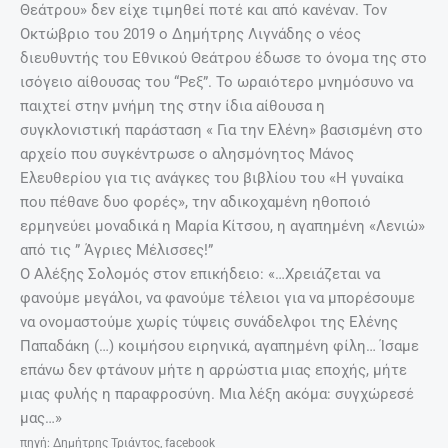
Θεάτρου» δεν είχε τιμηθεί ποτέ και από κανέναν. Τον
Οκτώβριο του 2019 ο Δημήτρης Λιγνάδης ο νέος
διευθυντής του Εθνικού Θεάτρου έδωσε το όνομα της στο
ισόγειο αίθουσας του “Ρεξ”. Το ωραιότερο μνημόσυνο να
παιχτεί στην μνήμη της στην ίδια αίθουσα η
συγκλονιστική παράσταση « Για την Ελένη» βασισμένη στο
αρχείο που συγκέντρωσε ο αλησμόνητος Μάνος
Ελευθερίου για τις ανάγκες του βιβλίου του «Η γυναίκα
που πέθανε δυο φορές», την αδικοχαμένη ηθοποιό
ερμηνεύει μοναδικά η Μαρία Κίτσου, η αγαπημένη «Λενιώ»
από τις ” Άγριες Μέλισσες!”
Ο Αλέξης Σολομός στον επικήδειο: «…Χρειάζεται να
φανούμε μεγάλοι, να φανούμε τέλειοι για να μπορέσουμε
να ονομαστούμε χωρίς τύψεις συνάδελφοι της Ελένης
Παπαδάκη (…) κοιμήσου ειρηνικά, αγαπημένη φίλη… Ίσαμε
επάνω δεν φτάνουν μήτε η αρρώστια μιας εποχής, μήτε
μιας φυλής η παραφροσύνη. Μια λέξη ακόμα: συγχώρεσέ
μας…»
πηγή: Δημήτρης Τριάντος, facebook