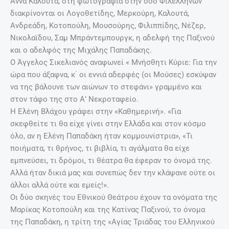
Άννα Καλουτά, στη φωτογραφία στην οδό Φιλελλήνων
διακρίνονται οι Λογοθετίδης, Μερκούρη, Καλουτά,
Ανδρεάδη, Κοτοπούλη, Μουσούρης, Φιλιππίδης, Νέζερ,
Νικολαϊδου, Σαμ Μπράντεμπουργκ, η αδελφή της Παξινού
και ο αδελφός της Μιχάλης Παπαδάκης.
Ο Άγγελος Σικελιανός αναφωνεί « Μνήσθητι Κύριε: Για την
ώρα που άξαφνα, κ΄ οι εννιά αδερφές (οι Μούσες) εσκύψαν
να της βάλουνε των αιώνων το στεφάνι» γραμμένο και
στον τάφο της στο Α’ Νεκροταφείο.
Η Ελένη Βλάχου γράφει στην «Καθημερινή». «Για
σκεφθείτε τι θα είχε γίνει στην Ελλάδα και στον κόσμο
όλο, αν η Ελένη Παπαδάκη ήταν κομμουνίστρια», «Τι
ποιήματα, τι θρήνος, τι βιβλία, τι αγάλματα θα είχε
εμπνεύσει, τι δρόμοι, τι θέατρα θα έφεραν το όνομά της.
Αλλά ήταν δικιά μας και συνεπώς δεν την κλάψανε ούτε οι
άλλοι αλλά ούτε και εμείς!».
Οι δύο σκηνές του Εθνικού Θεάτρου έχουν τα ονόματα της
Μαρίκας Κοτοπούλη και της Κατίνας Παξινού, το όνομα
της Παπαδάκη, η τρίτη της «Αγίας Τριάδας του Ελληνικού