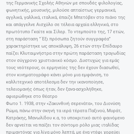
της Γερμανικής Σχολής Αθηνών με σπουδές φιλολογίας,
φωνητικής, μουσικής, μιλούσε απταίστως γερμανικά,
αγγλικά, γαλλικά, ιταλικά, έπαιζε Μπετόβεν στο πιάνο της
και απάγγελνε Αισχύλο σε τέλεια αρχαία ελληνικά, στο
πρωτότυπο Γκαίτε και Σίλερ. Το ντεμπούτο της, 17 ετών,
στη παράσταση ” Έξι πρόσωπα ζητούν συγγραφέα”
χαρακτηρίστηκε ως αποκάλυψη, 26 ετών στην Επίδαυρο
παίζει Κλυταιμνήστρα στην πρώτη παράσταση τραγωδίας
στον σύγχρονο χριστιανικό κόσμο. Δυστυχώς για εμάς
τους νεότερους, οι ερμηνείες της δεν έχουν διασωθεί,
στον κινηματογράφο κάνει μόνο μια εμφάνιση, το
καλλιτεχνικό αποτέλεσμα δεν την ικανοποίησε,
τελειομανής όπως ήταν, δεν ξανα-ασχολήθηκε,
αφιερώθηκε στο θέατρο
Φωτο 1. 1938, στην «Ζακυνθινή σερενάτα», του Διονύση
Ρώμα, πάνω στην σκηνή τα ιερά τέρατα Παξινού, Μυράτ,
Κατράκης, Μανωλίδου κ.α, το υποκριτικό αυτό φαινόμενο
δεν αρνείται να παίξει τον σύντομο ρόλο μιας ιταλίδας
πριμαντόνας για λίγα μόνο λεπτά, με ένα ντέφι χορεύει