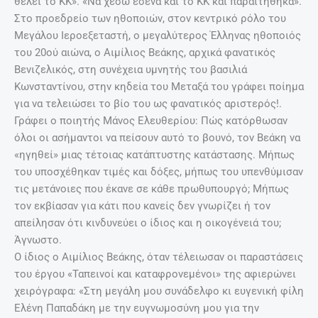
θέλει το ΚΚ». «Να χέσω εσένα και το ΚΚ και παραιτήθηκα».
Στο προεδρείο των ηθοποιών, στον κεντρικό ρόλο του
Μεγάλου Ιεροεξεταστή, ο μεγαλύτερος Έλληνας ηθοποιός
του 20ού αιώνα, ο Αιμίλιος Βεάκης, αρχικά φανατικός
Βενιζελικός, στη συνέχεια υμνητής του βασιλιά
Κωνσταντίνου, στην κηδεία του Μεταξά του γράφει ποίημα
για να τελειώσει το βίο του ως φανατικός αριστερός!.
Γράφει ο ποιητής Μάνος Ελευθερίου: Πώς κατόρθωσαν
όλοι οι ασήμαντοι να πείσουν αυτό το βουνό, τον Βεάκη να
«ηγηθεί» μιας τέτοιας κατάπτυστης κατάστασης. Μήπως
του υποσχέθηκαν τιμές και δόξες, μήπως του υπενθύμισαν
τις μετάνοιες που έκανε σε κάθε πρωθυπουργό; Μήπως
τον εκβίασαν για κάτι που κανείς δεν γνωρίζει ή τον
απείλησαν ότι κινδυνεύει ο ίδιος και η οικογένειά του;
Άγνωστο.
Ο ίδιος ο Αιμίλιος Βεάκης, όταν τέλειωσαν οι παραστάσεις
του έργου «Ταπεινοί και καταφρονεμένοι» της αφιερώνει
χειρόγραφα: «Στη μεγάλη μου συνάδελφο κι ευγενική φίλη
Ελένη Παπαδάκη με την ευγνωμοσύνη μου για την