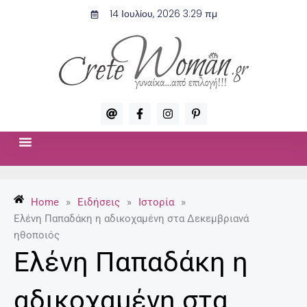
Μετάβαση
14 Ιουλίου, 2026 3:29 πμ
στο
περιεχόμενο
A
F
I
P
t
a
n
i
c
s
n
e
t
t
b
a
e
o
g
r
ΣΧΈΣΕΙΣ & ΣΕΞ
ΜΌΔΑ-ΟΜΟΡΦΙΆ
o
r
e
k
a
s
-
m
t
Home
»
Ειδήσεις
»
Ιστορία
»
f
-
p
Ελένη Παπαδάκη η αδικοχαμένη στα Δεκεμβριανά
ηθοποιός
Ελένη Παπαδάκη η
αδικοχαμένη στα