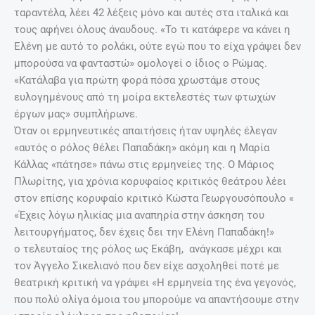
ταραντέλα, λέει 42 λέξεις μόνο και αυτές στα ιταλικά και
τους αφήνει όλους άναυδους. «Το τι κατάφερε να κάνει η
Ελένη με αυτό το ρολάκι, ούτε εγώ που το είχα γράψει δεν
μπορούσα να φανταστώ» ομολογεί ο ίδιος ο Ρώμας.
«Κατάλαβα για πρώτη φορά πόσα χρωστάμε στους
ευλογημένους από τη μοίρα εκτελεστές των φτωχών
έργων μας» συμπλήρωνε.
Όταν οι ερμηνευτικές απαιτήσεις ήταν υψηλές έλεγαν
«αυτός ο ρόλος θέλει Παπαδάκη» ακόμη και η Μαρία
Κάλλας «πάτησε» πάνω στις ερμηνείες της. Ο Μάριος
Πλωρίτης, για χρόνια κορυφαίος κριτικός θεάτρου λέει
στον επίσης κορυφαίο κριτικό Κώστα Γεωργουσόπουλο «
«Έχεις λόγω ηλικίας μια αναπηρία στην άσκηση του
λειτουργήματος, δεν έχεις δει την Ελένη Παπαδάκη!»
ο τελευταίος της ρόλος ως Εκάβη, ανάγκασε μέχρι και
τον Άγγελο Σικελιανό που δεν είχε ασχοληθεί ποτέ με
θεατρική κριτική να γράψει «Η ερμηνεία της ένα γεγονός,
που πολύ ολίγα όμοια του μπορούμε να απαντήσουμε στην