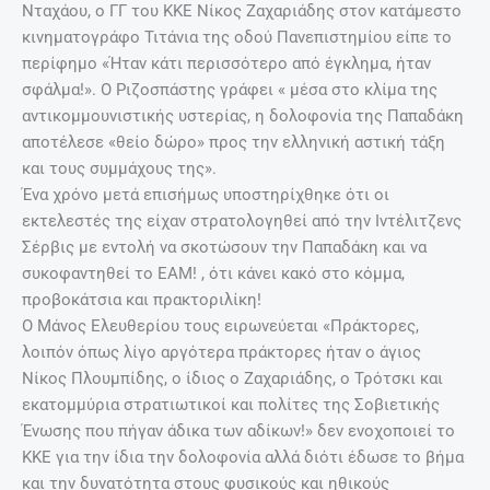
Νταχάου, ο ΓΓ του ΚΚΕ Νίκος Ζαχαριάδης στον κατάμεστο
κινηματογράφο Τιτάνια της οδού Πανεπιστημίου είπε το
περίφημο «Ήταν κάτι περισσότερο από έγκλημα, ήταν
σφάλμα!». Ο Ριζοσπάστης γράφει « μέσα στο κλίμα της
αντικομμουνιστικής υστερίας, η δολοφονία της Παπαδάκη
αποτέλεσε «θείο δώρο» προς την ελληνική αστική τάξη
και τους συμμάχους της».
Ένα χρόνο μετά επισήμως υποστηρίχθηκε ότι οι
εκτελεστές της είχαν στρατολογηθεί από την Ιντέλιτζενς
Σέρβις με εντολή να σκοτώσουν την Παπαδάκη και να
συκοφαντηθεί το ΕΑΜ! , ότι κάνει κακό στο κόμμα,
προβοκάτσια και πρακτοριλίκη!
Ο Μάνος Ελευθερίου τους ειρωνεύεται «Πράκτορες,
λοιπόν όπως λίγο αργότερα πράκτορες ήταν ο άγιος
Νίκος Πλουμπίδης, ο ίδιος ο Ζαχαριάδης, ο Τρότσκι και
εκατομμύρια στρατιωτικοί και πολίτες της Σοβιετικής
Ένωσης που πήγαν άδικα των αδίκων!» δεν ενοχοποιεί το
ΚΚΕ για την ίδια την δολοφονία αλλά διότι έδωσε το βήμα
και την δυνατότητα στους φυσικούς και ηθικούς