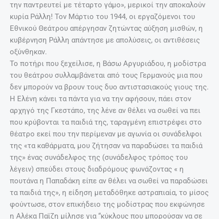
την παντρευτεί με τέταρτο γάμο», μερικοί την αποκαλούν
κυρία Ράλλη! Τον Μάρτιο του 1944, οι εργαζόμενοι του
Εθνικού Θεάτρου απέργησαν ζητώντας αύξηση μισθών, η
κυβέρνηση Ράλλη απάντησε με απολύσεις, οι αντιθέσεις
οξύνθηκαν.
Το ποτήρι που ξεχείλισε, η Βάσω Αργυριάδου, η μοδίστρα
του θεάτρου συλλαμβάνεται από τους Γερμανούς μια που
δεν μπορούν να βρουν τους δυο αντιστασιακούς γιους της.
Η Ελένη κάνει τα πάντα για να την αφήσουν, πάει στον
αρχηγό της Γκεστάπο, της λένε αν θέλει να σωθεί να πει
που κρύβονται τα παιδιά της, ταραγμένη επιστρέφει στο
θέατρο εκεί που την περίμεναν με αγωνία οι συνάδελφοι
της «τα καθάρματα, μου ζήτησαν να παραδώσει τα παιδιά
της» ένας συνάδελφος της (συνάδελφος τρόπος του
λέγειν) σπεύδει στους διαδρόμους φωνάζοντας « η
πουτάνα η Παπαδάκη είπε αν θέλει να σωθεί να παραδώσει
τα παιδιά της», η είδηση μεταδόθηκε αστραπιαία, το μίσος
φούντωσε, στον επικήδειο της μοδίστρας που εκφώνησε
η Αλέκα Παϊζη μίλησε για “κύκλους που μπορούσαν να σε