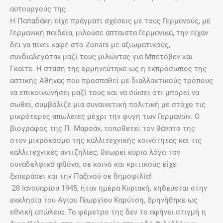
αυτουργούς της.
Η Παπαδάκη είχε πράγματι σχέσεις με τους Γερμανούς, με
Γερμανική παιδεία, μιλούσε άπταιστα Γερμανικά, την είχαν
δει να πίνει καφέ στο Zonars με αξιωματικούς,
συνδιαλεγόταν μαζί τους μιλώντας για Μπετόβεν και
Γκαίτε. Η στάση της ερμηνεύτηκε ως η εκπρόσωπος της
αστικής Αθήνας που προσπαθεί με διαλλακτικούς τρόπους
να επικοινωνήσει μαζί τους και να σώσει ότι μπορεί να
σωθεί, συμβόλιζε μια συναινετική πολιτική με στόχο τις
μικρότερες απώλειες μέχρι την φυγή των Γερμανών. Ο
βιογράφος της Π. Μαρσάν, τοποθετεί τον θάνατο της
στον μικρόκοσμο της καλλιτεχνικής κοινότητας και τις
καλλιτεχνικές αντιζηλίες, θεωρεί κύριο λόγο τον
συναδελφικό φθόνο, σε κοινό και κριτικούς είχε
ξεπεράσει και την Παξινού σε δημοφιλία!
28 Ιανουαρίου 1945, ήταν ημέρα Κυριακή, κηδεύεται στην
εκκλησία του Αγίου Γεωργίου Καρύτση, θρηνήθηκε ως
εθνική απώλεια. Το φέρετρο της δεν το αφήνει στιγμή η