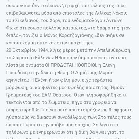
σώσουν και δεν το έκαναν”, η αρχή του τέλους της κι ας
επιβεβαιώνεται μέσα από επιστολές της Λιλίκας Νάκου,
του Σικελιανού, του Χορν, του ενδυματολόγου Αντώνη
Φωκά ότι έσωσε πολλούς πατριώτες, «το δράμα της ήταν
διπλό», τονίζει ο Μάνος Καρατζογιάννης «δεν ανήκε σε
κάποιο κόμμα ούτε καν στην εποχή της».
20 Οκτωβρίου 1944, λίγες μέρες μετά την Απελευθέρωση,
το Σωματείο Ελλήνων Ηθοποιών δημοσιεύει στον τύπο
λίστα με ονόματα ΟΙ ΠΡΟΔΟΤΑΙ ΗΘΟΠΟΙΟΙ, η Ελένη
Παπαδάκη στην δέκατη θέση. Ο Δημήτρης Μυράτ
αφηγείται: Η Ελένη ήταν φίλη μου, είχε τεράστια
μόρφωση, οι κουβέντες μας υψηλής ποιότητας. Ήμουν
Γραμματέας του ΕΑΜ Θεάτρου. Όταν πληροφορήθηκα τι
τεκταίνεται από το Σωματείο, πήγα στα γραφεία να
διαμαρτυρηθώ: Τι είναι αυτά που ετοιμάζονται, θ’ αφήσετε
ηθοποιούς να δικάσουν συναδέλφους των; Στο τέλος τους
έπεισα. Γύρισα στην πρόβα μου ήσυχος. Σε λίγο στο
τηλέφωνο με ενημερώνουν ότι η δίκη θα γίνει γιατί το