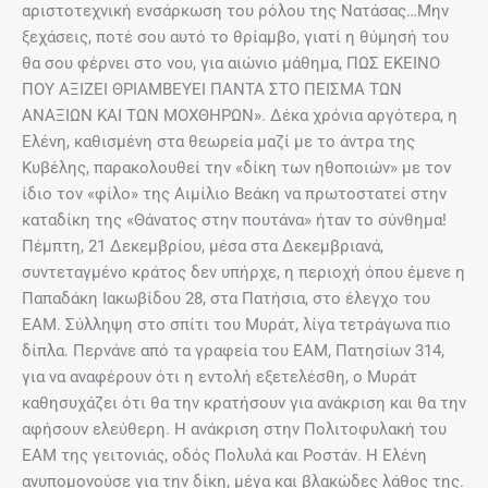
αριστοτεχνική ενσάρκωση του ρόλου της Νατάσας…Μην
ξεχάσεις, ποτέ σου αυτό το θρίαμβο, γιατί η θύμησή του
θα σου φέρνει στο νου, για αιώνιο μάθημα, ΠΩΣ ΕΚΕΙΝΟ
ΠΟΥ ΑΞΙΖΕΙ ΘΡΙΑΜΒΕΥΕΙ ΠΑΝΤΑ ΣΤΟ ΠΕΙΣΜΑ ΤΩΝ
ΑΝΑΞΙΩΝ ΚΑΙ ΤΩΝ ΜΟΧΘΗΡΩΝ». Δέκα χρόνια αργότερα, η
Ελένη, καθισμένη στα θεωρεία μαζί με το άντρα της
Κυβέλης, παρακολουθεί την «δίκη των ηθοποιών» με τον
ίδιο τον «φίλο» της Αιμίλιο Βεάκη να πρωτοστατεί στην
καταδίκη της «Θάνατος στην πουτάνα» ήταν το σύνθημα!
Πέμπτη, 21 Δεκεμβρίου, μέσα στα Δεκεμβριανά,
συντεταγμένο κράτος δεν υπήρχε, η περιοχή όπου έμενε η
Παπαδάκη Ιακωβίδου 28, στα Πατήσια, στο έλεγχο του
ΕΑΜ. Σύλληψη στο σπίτι του Μυράτ, λίγα τετράγωνα πιο
δίπλα. Περνάνε από τα γραφεία του ΕΑΜ, Πατησίων 314,
για να αναφέρουν ότι η εντολή εξετελέσθη, ο Μυράτ
καθησυχάζει ότι θα την κρατήσουν για ανάκριση και θα την
αφήσουν ελεύθερη. Η ανάκριση στην Πολιτοφυλακή του
ΕΑΜ της γειτονιάς, οδός Πολυλά και Ροστάν. Η Ελένη
ανυπομονούσε για την δίκη, μέγα και βλακώδες λάθος της.