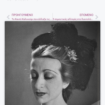
ΠΡΟΗΓΟΎΜΕΝΟ
ΕΠΌΜΕΝΟ
Prev
Nex
Το Καυτό Καλοκαίρι που άλλαξε τις ζωές μας.
5 σημαντικές αλλαγές στο διαιτολόγιο που μπορεούν να μειώσουν τον κίνδυνο Καρκίνου