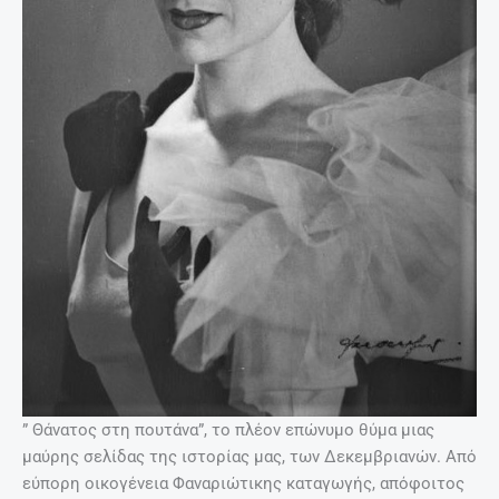
” Θάνατος στη πουτάνα”, το πλέον επώνυμο θύμα μιας
μαύρης σελίδας της ιστορίας μας, των Δεκεμβριανών. Από
εύπορη οικογένεια Φαναριώτικης καταγωγής, απόφοιτος