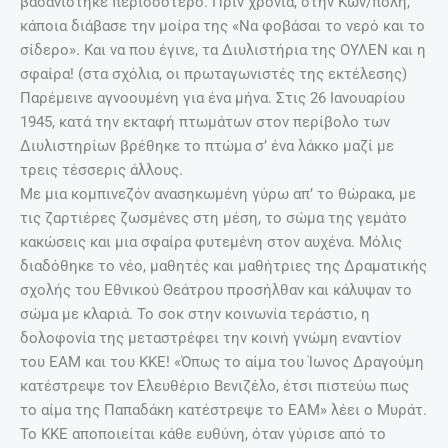
βασανίστηκε περισσότερο. Πριν χρόνια, στην Κων/πολη,
κάποια διάβασε την μοίρα της «Να φοβάσαι το νερό και το
σίδερο». Και να που έγινε, τα Διυλιστήρια της ΟΥΛΕΝ και η
σφαίρα! (στα σχόλια, οι πρωταγωνιστές της εκτέλεσης)
Παρέμεινε αγνοουμένη για ένα μήνα. Στις 26 Ιανουαρίου
1945, κατά την εκταφή πτωμάτων στον περίβολο των
Διυλιστηρίων βρέθηκε το πτώμα σ’ ένα λάκκο μαζί με
τρεις τέσσερις άλλους.
Με μια κομπινεζόν ανασηκωμένη γύρω απ’ το θώρακα, με
τις ζαρτιέρες ζωσμένες στη μέση, το σώμα της γεμάτο
κακώσεις και μια σφαίρα φυτεμένη στον αυχένα. Μόλις
διαδόθηκε το νέο, μαθητές και μαθήτριες της Δραματικής
σχολής του Εθνικού Θεάτρου προσήλθαν και κάλυψαν το
σώμα με κλαριά. Το σοκ στην κοινωνία τεράστιο, η
δολοφονία της μεταστρέφει την κοινή γνώμη εναντίον
του ΕΑΜ και του ΚΚΕ! «Όπως το αίμα του Ίωνος Δραγούμη
κατέστρεψε τον Ελευθέριο Βενιζέλο, έτσι πιστεύω πως
το αίμα της Παπαδάκη κατέστρεψε το ΕΑΜ» λέει ο Μυράτ.
Το ΚΚΕ αποποιείται κάθε ευθύνη, όταν γύρισε από το