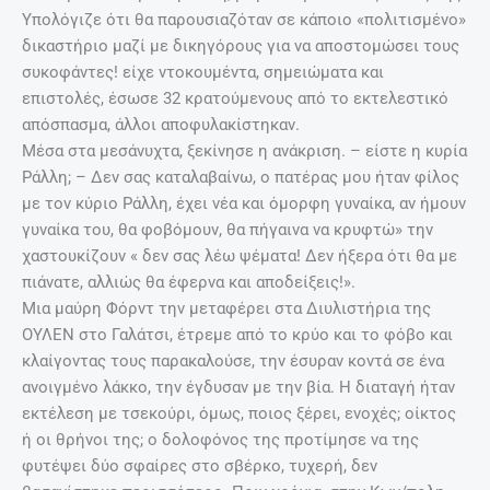
Υπολόγιζε ότι θα παρουσιαζόταν σε κάποιο «πολιτισμένο»
δικαστήριο μαζί με δικηγόρους για να αποστομώσει τους
συκοφάντες! είχε ντοκουμέντα, σημειώματα και
επιστολές, έσωσε 32 κρατούμενους από το εκτελεστικό
απόσπασμα, άλλοι αποφυλακίστηκαν.
Μέσα στα μεσάνυχτα, ξεκίνησε η ανάκριση. – είστε η κυρία
Ράλλη; – Δεν σας καταλαβαίνω, ο πατέρας μου ήταν φίλος
με τον κύριο Ράλλη, έχει νέα και όμορφη γυναίκα, αν ήμουν
γυναίκα του, θα φοβόμουν, θα πήγαινα να κρυφτώ» την
χαστουκίζουν « δεν σας λέω ψέματα! Δεν ήξερα ότι θα με
πιάνατε, αλλιώς θα έφερνα και αποδείξεις!».
Μια μαύρη Φόρντ την μεταφέρει στα Διυλιστήρια της
ΟΥΛΕΝ στο Γαλάτσι, έτρεμε από το κρύο και το φόβο και
κλαίγοντας τους παρακαλούσε, την έσυραν κοντά σε ένα
ανοιγμένο λάκκο, την έγδυσαν με την βία. Η διαταγή ήταν
εκτέλεση με τσεκούρι, όμως, ποιος ξέρει, ενοχές; οίκτος
ή οι θρήνοι της; ο δολοφόνος της προτίμησε να της
φυτέψει δύο σφαίρες στο σβέρκο, τυχερή, δεν