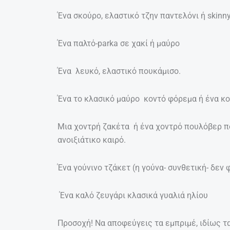
Ένα σκούρο, ελαστικό τζην παντελόνι ή skinny
Ένα παλτό-parka σε χακί ή μαύρο
Ένα λευκό, ελαστικό πουκάμισο.
Ένα το κλασικό μαύρο κοντό φόρεμα ή ένα κο
Μια χοντρή ζακέτα ή ένα χοντρό πουλόβερ πο
ανοιξιάτικο καιρό.
Ένα γούνινο τζάκετ (η γούνα- συνθετική- δεν 
Ένα καλό ζευγάρι κλασικά γυαλιά ηλίου
Προσοχή! Να αποφεύγεις τα εμπριμέ, ιδίως τ