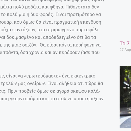
άτια πολύ μοδάτα και φθηνά. Πιθανότατα δεν
το πολύ μια ή δυο φορές. Είναι προτιμότερο να
σουάρ, που όμως θα είναι πραγματική επένδυση
α ρούχα φαντάζουν, στο στριμωγμένο πορτοφόλι
ναι δοκιμασμένο και αποδεδειγμένο ότι θα τα
Τα 7
α, της μιας σαιζόν. Θα είσαι πάντα περήφανη να
27 Απρ
e τσάντα, όσα χρόνια και αν περάσουν (άσε που
με, είναι να «ερωτευόμαστε» ένα εκκεντρικό
 τρελών μας ονείρων. Είναι αλήθεια ότι τώρα θα
ις. Πριν προβείς όμως σε αγορά σκέψου καλά-
οιπη γκαρνταρόμπα και το στυλ να υποστηρίξουν