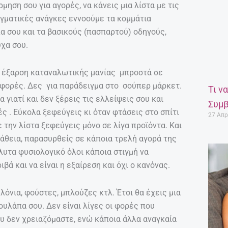
ρμηση σου για αγορές, να κάνεις μια λίστα με τις
αγματικές ανάγκες εννοούμε τα κομμάτια
α σου και τα βασικούς (πασπαρτού) οδηγούς,
χα σου.
ε έξαρση καταναλωτικής μανίας μπροστά σε
φορές. Δες για παράδειγμα στο σούπερ μάρκετ.
Τι ν
 γιατί και δεν ξέρεις τις ελλείψεις σου και
Συμβ
 . Εύκολα ξεφεύγεις κι όταν φτάσεις στο σπίτι
27 Απρ
 την λίστα ξεφεύγεις μόνο σε λίγα προϊόντα. Και
άθεια, παρασυρθείς σε κάποια τρελή αγορά της
λυτα φυσιολογικό όλοι κάποια στιγμή να
βά και να είναι η εξαίρεση και όχι ο κανόνας.
λόνια, φούστες, μπλούζες κτλ. Έτσι θα έχεις μια
τουλάπα σου. Δεν είναι λίγες οι φορές που
 δεν χρειαζόμαστε, ενώ κάποια άλλα αναγκαία