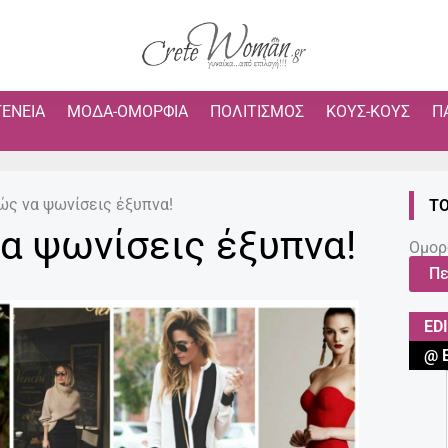
ΓΈΝΕΙΑ
ΜΌΔΑ-ΟΜΟΡΦΙΆ
ΠΟΛΙΤΙΣΜΌΣ
ΚΟΥΣ-ΚΟΥΣ
Π
ώς να ψωνίσεις έξυπνα!
ΤΟ
α ψωνίσεις έξυπνα!
Ομορ
Πε
ED
@ 