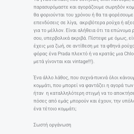
παρασυρόμαστε και αγοράζουμε σωρηδόν κομμ
θα φοριούνται του χρόνου ή θα τα φορέσουμε 
επενδύσεις σε λίγα, ακριβότερα ρούχα ή αξε
για το μέλλον. Είναι αλήθεια ότι τα επώνυμ
σου, υπερβολικά ακριβά. Πίστεψε με όμως, εί
έχεις μια ζωή, σε αντίθεση με τα φθηνά ρούχ
φόρας ένα Prada πλεκτό ή να κρατάς μια Chlo
μετά γίνονται και vintage!!!).
Ένα άλλο λάθος, που συχνά-πυκνά όλοι κάνου
κομμάτι, που μπορεί να φαντάζει η αγορά των
ήταν η καταλληλότερη στιγμή να το αποκτήσε
πόσες από εμάς μπορούν και έχουν, την υπόλ
ένα τέτοιο κομμάτι;
Σωστή οργάνωση