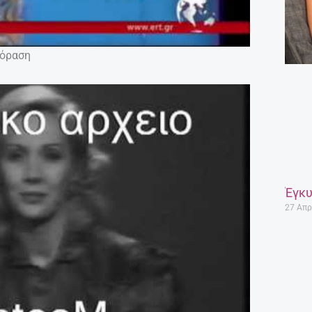
εόραση
Έγκυ
27 Απρ