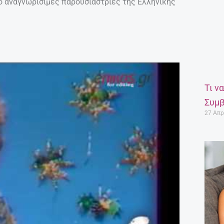
ιο αναγνωρίσιμες παρουσιάστριες της Ελληνικής
Τι ν
Συμβ
27 Απρ