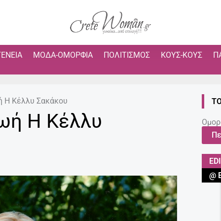
ΓΈΝΕΙΑ
ΜΌΔΑ-ΟΜΟΡΦΙΆ
ΠΟΛΙΤΙΣΜΌΣ
ΚΟΥΣ-ΚΟΥΣ
Π
ή Η Κέλλυ Σακάκου
ΤΟ
ωή Η Κέλλυ
Ομορ
Πε
ED
@ 