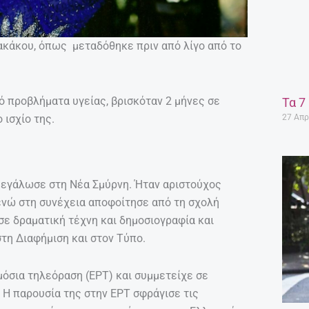
ακάκου, όπως μεταδόθηκε πριν από λίγο από το
ό προβλήματα υγείας, βρισκόταν 2 μήνες σε
Τα 7
27 Απρ
 ισχίο της.
μεγάλωσε στη Νέα Σμύρνη. Ήταν αριστούχος
ενώ στη συνέχεια αποφοίτησε από τη σχολή
ε δραματική τέχνη και δημοσιογραφία και
τη Διαφήμιση και στον Τύπο.
όσια τηλεόραση (ΕΡΤ) και συμμετείχε σε
Η παρουσία της στην ΕΡΤ σφράγισε τις