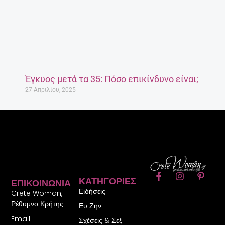
Έγκυος μετά τα 35: Πόσο επικίνδυνο είναι;
27 Απριλίου, 2025
F
I
P
ΚΑΤΗΓΟΡΊΕΣ
ΕΠΙΚΟΙΝΩΝΊΑ
a
n
i
Ειδήσεις
c
s
n
Crete Woman,
e
t
t
Ρέθυμνο Κρήτης
Ευ Ζην
b
a
e
Email:
o
g
r
Σχέσεις & Σεξ