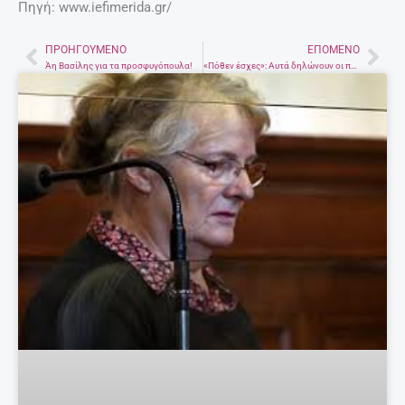
Πηγή: www.iefimerida.gr/
ΠΡΟΗΓΟΎΜΕΝΟ
ΕΠΌΜΕΝΟ
Prev
Nex
Άη Βασίλης για τα προσφυγόπουλα!
«Πόθεν έσχες»: Αυτά δηλώνουν οι πολιτικοί αρχηγοί