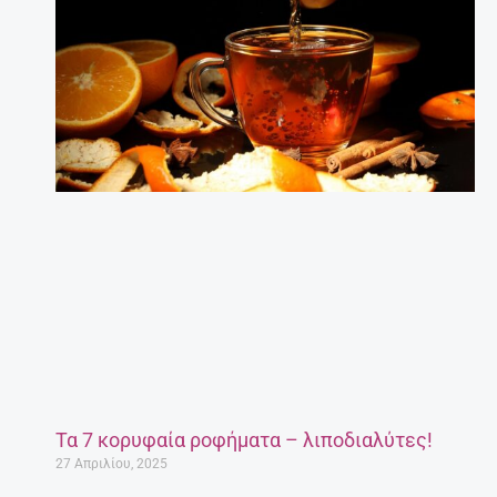
Τα 7 κορυφαία ροφήματα – λιποδιαλύτες!
27 Απριλίου, 2025