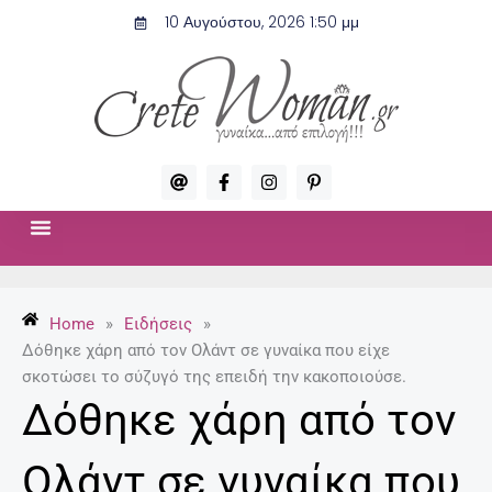
Μετάβαση
10 Αυγούστου, 2026 1:50 μμ
στο
περιεχόμενο
A
F
I
P
t
a
n
i
c
s
n
e
t
t
b
a
e
o
g
r
ΣΧΈΣΕΙΣ & ΣΕΞ
ΜΌΔΑ-ΟΜΟΡΦΙΆ
o
r
e
k
a
s
-
m
t
Home
»
Ειδήσεις
»
f
-
p
Δόθηκε χάρη από τον Ολάντ σε γυναίκα που είχε
σκοτώσει το σύζυγό της επειδή την κακοποιούσε.
Δόθηκε χάρη από τον
Ολάντ σε γυναίκα που