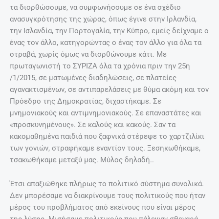
τα διορθώσουμε, να συμφωνήσουμε σε ένα σχέδιο
ανασυγκρότησης της χώρας, όπως έγινε στην Ιρλανδία,
την Ισλανδία, την Πορτογαλία, την Κύπρο, εμείς δείχναμε ο
ένας τον άλλο, κατηγορώντας ο ένας τον άλλο για όλα τα
στραβά, χωρίς όμως να διορθώνουμε κάτι. Με
πρωταγωνιστή το ΣΥΡΙΖΑ όλα τα χρόνια πριν την 25η
/1/2015, σε ματωμένες διαδηλώσεις, σε πλατείες
αγανακτισμένων, σε αντιπαρελάσεις με θύμα ακόμη και τον
Πρόεδρο της Δημοκρατίας, διχαστήκαμε. Σε
μνημονιακούς και αντιμνημονιακούς. Σε επαναστάτες και
«προσκυνημένους». Σε καλούς και κακούς. Σαν τα
κακομαθημένα παιδιά που ξαφνικά στέρεψε το χαρτζιλίκι
των γονιών, στραφήκαμε εναντίον τους. Ξεσηκωθήκαμε,
τσακωθήκαμε μεταξύ μας. Μύλος δηλαδή..
Έτσι απαξιώθηκε πλήρως το πολιτικό σύστημα συνολικά.
Δεν μπορέσαμε να διακρίνουμε τους πολιτικούς που ήταν
μέρος του προβλήματος από εκείνους που είναι μέρος