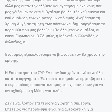
της λύσης. Μισήσαμε πολιτικούς που πάλεψαν σθεναρά
αλλά μας είπαν την αλήθεια και αγαπήσαμε εκείνους που
μας χάιδεψαν τα αυτιά. Βγάλαμε βουλευτές καθ εικόνα και
καθ ομοίωση των χειρότερων από εμάς. Ανεβάσαμε τη
Χρυσή Αυγή σε τιμητή των πάντων και δημιουργήσαμε το
παραμύθι που μας βολεύει: «Για όλα φταίνε οι άλλοι, οι
κακοί Ευρωπαίοι…Ο Σόιμπλε, η Μέρκελ, ο Ολλανδός, ο
Φιλανδός, ο….
Έτσι όμως εξακολουθούμε να βιώνουμε τον 8ο χρόνο της
κρίσης.
Η Επικράτηση του ΣΥΡΙΖΑ πριν δυο χρόνια, ενέτεινε όλα
αυτά τα αφηγήματα. Έφτασε στο σημείο να αμφισβητείται
ο ευρωπαϊκός προσανατολισμός της χώρας…ίσως για να
ενταχθούμε στη Μέση Ανατολή…
Δεν είναι λοιπόν επέτειος για γιορτή η σημερινή.
Επέτειος για περίσκεψη είναι, για αυτοκριτική, για