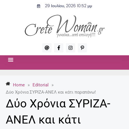
Μετάβαση
29 Ιουλίου, 2026 10:52 μμ
στο
περιεχόμενο
A
F
I
P
t
a
n
i
c
s
n
e
t
t
b
a
e
o
g
r
ΣΧΈΣΕΙΣ & ΣΕΞ
ΜΌΔΑ-ΟΜΟΡΦΙΆ
o
r
e
k
a
s
-
m
t
Home
»
Editorial
»
f
-
p
Δύο Χρόνια ΣΥΡΙΖΑ-ΑΝΕΛ και κάτι παραπάνω!
Δύο Χρόνια ΣΥΡΙΖΑ-
ΑΝΕΛ και κάτι