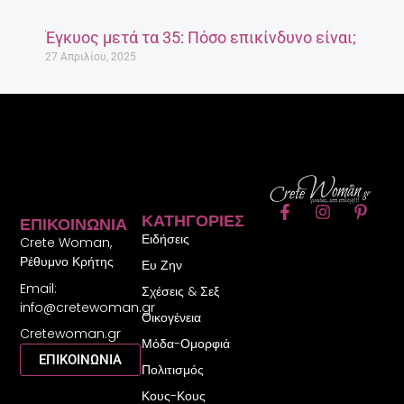
Έγκυος μετά τα 35: Πόσο επικίνδυνο είναι;
27 Απριλίου, 2025
F
I
P
ΚΑΤΗΓΟΡΊΕΣ
ΕΠΙΚΟΙΝΩΝΊΑ
a
n
i
Ειδήσεις
c
s
n
Crete Woman,
e
t
t
Ρέθυμνο Κρήτης
Ευ Ζην
b
a
e
Email:
o
g
r
Σχέσεις & Σεξ
o
r
e
info@cretewoman.gr
Οικογένεια
k
a
s
Cretewoman.gr
-
m
t
Μόδα-Ομορφιά
f
-
ΕΠΙΚΟΙΝΩΝΙΑ
Πολιτισμός
p
Κους-Κους