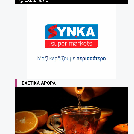
@ ΈΧΕΙΣ MAIL
ΣΧΕΤΙΚΆ ΆΡΘΡΑ