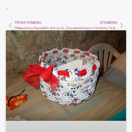
–
ΠΡΟΗΓΟΎΜΕΝΟ
ΕΠΌΜΕΝΟ
Prev
Nex
Ρεθεμνιώτικο Καρναβάλι: Από το κάρο του 1914 στους 100.000 επισκέπτες του 2017
Πως εμπνεύστηκε ο Τσιτσάνης “το βαπόρι απ’ τη Περσία”