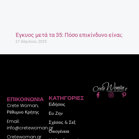
Έγκυος μετά τα 35: Πόσο επικίνδυνο είναι;
27 Απριλίου, 2025
F
I
P
ΚΑΤΗΓΟΡΊΕΣ
ΕΠΙΚΟΙΝΩΝΊΑ
a
n
i
Ειδήσεις
c
s
n
Crete Woman,
e
t
t
Ρέθυμνο Κρήτης
Ευ Ζην
b
a
e
Email:
o
g
r
Σχέσεις & Σεξ
o
r
e
info@cretewoman.gr
Οικογένεια
k
a
s
Cretewoman.gr