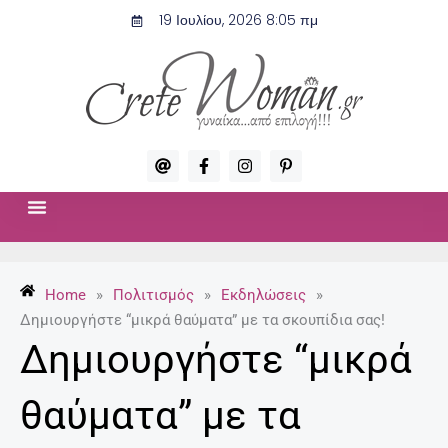
Μετάβαση
19 Ιουλίου, 2026 8:05 πμ
στο
περιεχόμενο
A
F
I
P
t
a
n
i
c
s
n
e
t
t
b
a
e
o
g
r
ΣΧΈΣΕΙΣ & ΣΕΞ
ΜΌΔΑ-ΟΜΟΡΦΙΆ
o
r
e
k
a
s
-
m
t
Home
»
Πολιτισμός
»
Εκδηλώσεις
»
f
-
p
Δημιουργήστε “μικρά θαύματα” με τα σκουπίδια σας!
Δημιουργήστε “μικρά
θαύματα” με τα