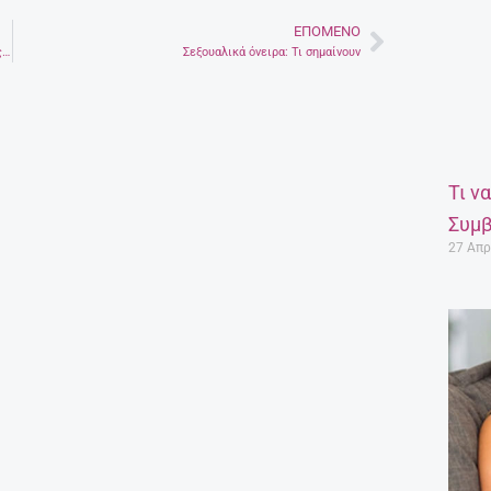
ΕΠΌΜΕΝΟ
Next
Η γυναίκα που πλούτισε νικώντας τους άντρες στο ίδιο τους το παιχνίδι
Σεξουαλικά όνειρα: Τι σημαίνουν
Τι ν
Συμβ
27 Απρ