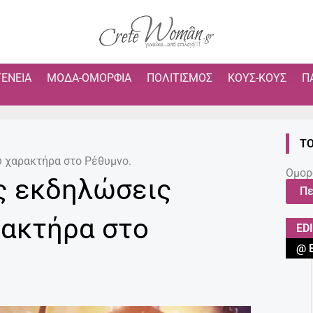
ΓΈΝΕΙΑ
ΜΌΔΑ-ΟΜΟΡΦΙΆ
ΠΟΛΙΤΙΣΜΌΣ
ΚΟΥΣ-ΚΟΥΣ
Π
ΤΟ
 χαρακτήρα στο Ρέθυμνο.
Ομορ
ς εκδηλώσεις
Πε
ρακτήρα στο
ED
@ 