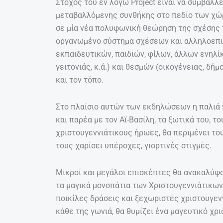
Στόχος του εν λόγω Project είναι να συμβάλλ
μεταβαλλόμενης συνθήκης στο πεδίο των χώρ
σε μία νέα πολυφωνική θεώρηση της σχέσης 
οργανωμένο σύστημα σχέσεων και αλληλοεπ
εκπαιδευτικών, παιδιών, φίλων, άλλων ενηλίκ
γειτονιάς, κ.ά.) και θεσμών (οικογένειας, δήμ
και τον τόπο.
Στο πλαίσιο αυτών των εκδηλώσεων η παλιά π
και παρέα με τον Αϊ-Βασίλη, τα ξωτικά του, 
χριστουγεννιάτικους ήρωες, θα περιμένει του
τους χαρίσει υπέροχες, γιορτινές στιγμές.
Μικροί και μεγάλοι επισκέπτες θα ανακαλύψο
τα μαγικά μονοπάτια των Χριστουγεννιάτικω
ποικίλες δράσεις και ξεχωριστές χριστουγεν
κάθε της γωνιά, θα θυμίζει ένα μαγευτικό χρ