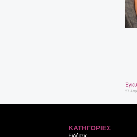
Έγκυ
27 Απρ
ΚΑΤΗΓΟΡΊΕΣ
Ειδήσεις