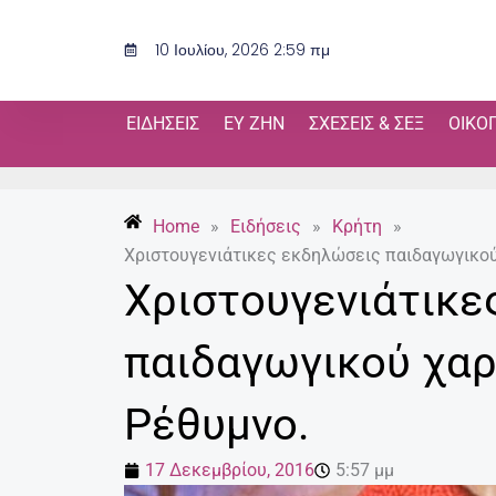
Μετάβαση
στο
10 Ιουλίου, 2026 2:59 πμ
περιεχόμενο
ΕΙΔΉΣΕΙΣ
ΕΥ ΖΗΝ
ΣΧΈΣΕΙΣ & ΣΕΞ
ΟΙΚΟ
Home
»
Ειδήσεις
»
Κρήτη
»
Χριστουγενιάτικες εκδηλώσεις παιδαγωγικού
Χριστουγενιάτικε
παιδαγωγικού χα
Ρέθυμνο.
17 Δεκεμβρίου, 2016
5:57 μμ