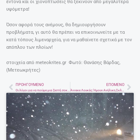
έντονα και οι χιονοπτώσεις θα ξεκινούν από μεγαλύτερα
υψόμετρα!
Όσον αφορά τους ανέμους, θα δημιουργήσουν
προβλήματα, γι αυτό θα πρέπει να επικοινωνείτε με τα
κατά τόπους λιμεναρχεία, για να μαθαίνετε σχετικά με τον
απόπλου των πλοίων!
στοιχεία από meteokrites.gr Φωτό: Θανάσης Βάρδας,
(Μετεωκρήτες)
ΠΡΟΗΓΟΎΜΕΝΟ
ΕΠΌΜΕΝΟ
Prev
Nex
Οι λόγοι για να πιούμε μια ζεστή σοκολάτα
Άννεκε Λουκάς: Ήμουν Ανήλικη Σκλάβα Του Σεξ Της Ευρωπαϊκής Ελίτ