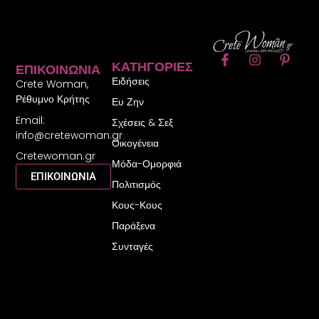
F
I
P
ΚΑΤΗΓΟΡΊΕΣ
ΕΠΙΚΟΙΝΩΝΊΑ
a
n
i
Ειδήσεις
c
s
n
Crete Woman,
e
t
t
Ρέθυμνο Κρήτης
Ευ Ζην
b
a
e
Email:
o
g
r
Σχέσεις & Σεξ
o
r
e
info@cretewoman.gr
Οικογένεια
k
a
s
Cretewoman.gr
-
m
t
Μόδα-Ομορφιά
f
-
ΕΠΙΚΟΙΝΩΝΙΑ
Πολιτισμός
p
Κους-Κους
Παράξενα
Συνταγές