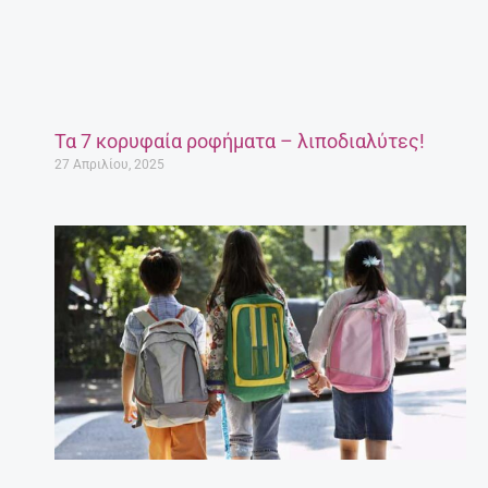
Τα 7 κορυφαία ροφήματα – λιποδιαλύτες!
27 Απριλίου, 2025