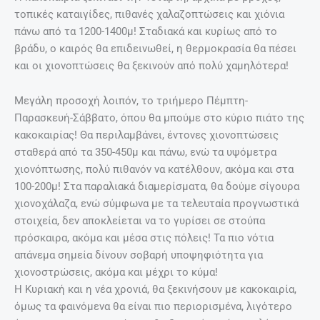
τοπικές καταιγίδες, πιθανές χαλαζοπτώσεις και χιόνια
πάνω από τα 1200-1400μ! Σταδιακά και κυρίως από το
βράδυ, ο καιρός θα επιδεινωθεί, η θερμοκρασία θα πέσει
και οι χιονοπτώσεις θα ξεκινούν από πολύ χαμηλότερα!
Μεγάλη προσοχή λοιπόν, το τριήμερο Πέμπτη-
Παρασκευή-Σάββατο, όπου θα μπούμε στο κύριο πιάτο της
κακοκαιρίας! Θα περιλαμβάνει, έντονες χιονοπτώσεις
σταθερά από τα 350-450μ και πάνω, ενώ τα υψόμετρα
χιονόπτωσης, πολύ πιθανόν να κατέλθουν, ακόμα και στα
100-200μ! Στα παραλιακά διαμερίσματα, θα δούμε σίγουρα
χιονοχάλαζα, ενώ σύμφωνα με τα τελευταία προγνωστικά
στοιχεία, δεν αποκλείεται να το γυρίσει σε στούπα
πρόσκαιρα, ακόμα και μέσα στις πόλεις! Τα πιο νότια
απάνεμα σημεία δίνουν σοβαρή υποψηφιότητα για
χιονοστρώσεις, ακόμα και μέχρι το κύμα!
Η Κυριακή και η νέα χρονιά, θα ξεκινήσουν με κακοκαιρία,
όμως τα φαινόμενα θα είναι πιο περιορισμένα, λιγότερο