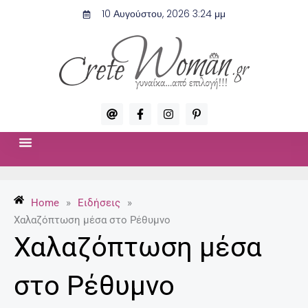
Μετάβαση
10 Αυγούστου, 2026 3:24 μμ
στο
περιεχόμενο
A
F
I
P
t
a
n
i
c
s
n
e
t
t
b
a
e
o
g
r
ΣΧΈΣΕΙΣ & ΣΕΞ
ΜΌΔΑ-ΟΜΟΡΦΙΆ
o
r
e
k
a
s
-
m
t
Home
»
Ειδήσεις
»
f
-
p
Χαλαζόπτωση μέσα στο Ρέθυμνο
Χαλαζόπτωση μέσα
στο Ρέθυμνο