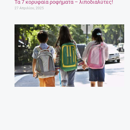
Τα 7 κορυφαία ροφήματα – λιποδιαλύτες!
27 Απριλίου, 2025