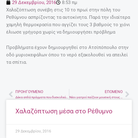
29 Δεκεμβρίου, 2016
8:53 πμ
Χαλαζόπτωση συνέβη στις 10 το πρωί στην πόλη του
Ρεθύμνου ασπρίζοντας τα αυτοκίνητα. Παρά την ιδιαίτερα
χαμηλή θερμοκρασία που αγγίζει τους 3 βαθμούς το χιόνι
έλιωσε γρήγορα χωρίς να δημιουργήσει πρόβλημα
Προβλήματα έχουν δημιουργηθεί στο Ατσίπόπουλο στην
οδό μυριοκεφάλων όπου το νερό εξακολουθεί να απειλεί
τα σπίτια.
ΠΡΟΗΓΟΎΜΕΝΟ
ΕΠΌΜΕΝΟ
Prev
Nex
Δέκα απλά πράγματα που δυσκολεύεται να κάνει μια έγκυος!
Νέοι γιατροί παίζουν μουσική στους ασθενείς τους στο νοσοκομείο Ιωαννίνων
Χαλαζόπτωση μέσα στο Ρέθυμνο
29 Δεκεμβρίου, 2016