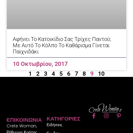
Αφήνει Το Κατοικίδιο Σας Τρίχες Παντού;
Με Αυτό Το Κόλπο Το Καθάρισμα Γίνεται
Παιχνιδάκι
10 Οκτωβρίου, 2017
1
2
3
4
5
6
7
8
9
10
F
I
P
ΚΑΤΗΓΟΡΊΕΣ
ΕΠΙΚΟΙΝΩΝΊΑ
a
n
i
Ειδήσεις
c
s
n
Crete Woman,
e
t
t
Ρέθυμνο Κρήτης