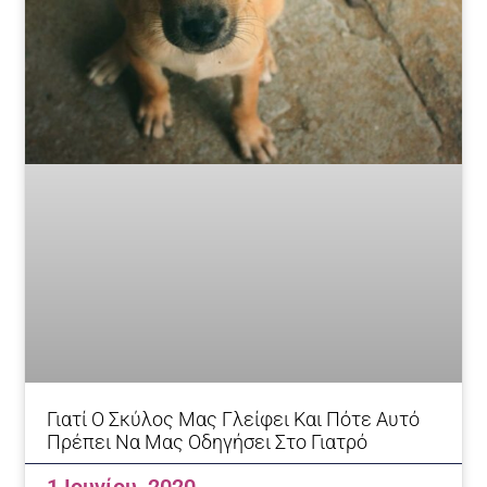
Γιατί Ο Σκύλος Μας Γλείφει Και Πότε Αυτό
Πρέπει Να Μας Οδηγήσει Στο Γιατρό
1 Ιουνίου, 2020