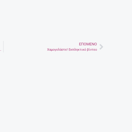
ΕΠΌΜΕΝΟ
Next
ιαβάζει τα tweets του Donald Trump
Χαμογελάστε! Εκπληκτικό βίντεο