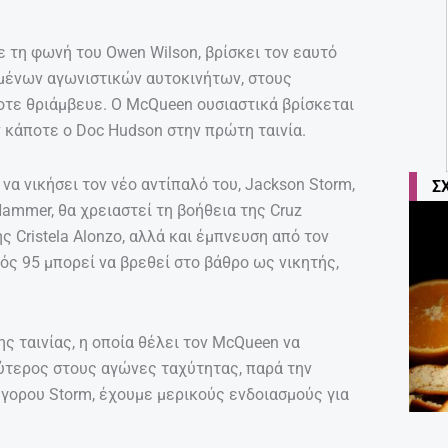
με τη φωνή του Owen Wilson, βρίσκει τον εαυτό
γμένων αγωνιστικών αυτοκινήτων, στους
τε θριάμβευε. Ο McQueen ουσιαστικά βρίσκεται
ν κάποτε ο Doc Hudson στην πρώτη ταινία.
 να νικήσει τον νέο αντίπαλό του, Jackson Storm,
Σ
Hammer, θα χρειαστεί τη βοήθεια της Cruz
ς Cristela Alonzo, αλλά και έμπνευση από τον
μός 95 μπορεί να βρεθεί στο βάθρο ως νικητής,
ς ταινίας, η οποία θέλει τον McQueen να
λύτερος στους αγώνες ταχύτητας, παρά την
ήγορου Storm, έχουμε μερικούς ενδοιασμούς για