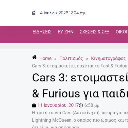
Μετάβαση
στο
4 Ιουλίου, 2026 12:04 πμ
περιεχόμενο
ΕΙΔΉΣΕΙΣ
ΕΥ ΖΗΝ
ΣΧΈΣΕΙΣ & ΣΕΞ
ΟΙΚΟ
Home
»
Πολιτισμός
»
Κινηματογράφος
Cars 3: ετοιμαστείτε, έρχεται το Fast & Furiou
Cars 3: ετοιμαστεί
& Furious για παιδ
11 Ιανουαρίου, 2017
6:58 μμ
Η τρίτη ταινία Cars (Αυτοκίνητα), αφορά για 
Lightning McQueen, ο οποίος πιο ώριμος και 
ότι είναι για απόσυρση.