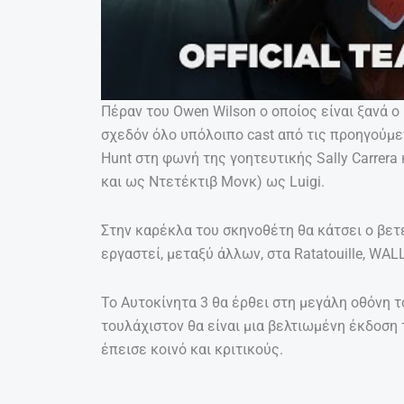
Πέραν του Owen Wilson ο οποίος είναι ξανά ο
σχεδόν όλο υπόλοιπο cast από τις προηγούμεν
Hunt στη φωνή της γοητευτικής Sally Carrera
και ως Ντετέκτιβ Μονκ) ως Luigi.
Στην καρέκλα του σκηνοθέτη θα κάτσει ο βετερ
εργαστεί, μεταξύ άλλων, στα Ratatouille, WALL
Το Αυτοκίνητα 3 θα έρθει στη μεγάλη οθόνη τ
τουλάχιστον θα είναι μια βελτιωμένη έκδοση
έπεισε κοινό και κριτικούς.