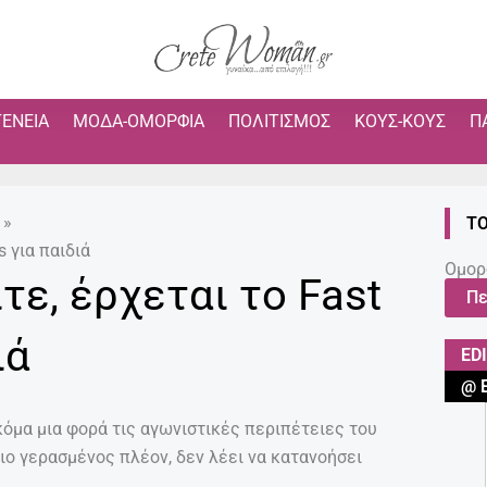
ΓΈΝΕΙΑ
ΜΌΔΑ-ΟΜΟΡΦΙΆ
ΠΟΛΙΤΙΣΜΌΣ
ΚΟΥΣ-ΚΟΥΣ
Π
»
ΤΟ
s για παιδιά
Ομορ
τε, έρχεται το Fast
Πε
ιά
ED
@ 
ακόμα μια φορά τις αγωνιστικές περιπέτειες του
πιο γερασμένος πλέον, δεν λέει να κατανοήσει