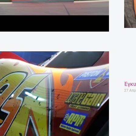
Έγκυ
27 Απρ