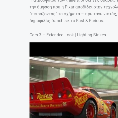
Η ατμόσφαιρα των trailers, οι σκηνές δράσει
την έμφαση που η Pixar αποδίδει στην τεχνολ
“πειράζοντας” τα οχήματα – πρωταγωνιστές,
δημοφιλές franchise, το Fast & Furious.
Cars 3 – Extended Look | Lighting Strikes