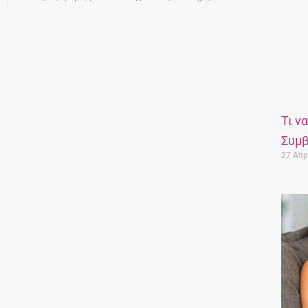
Τι ν
Συμβ
27 Απρ