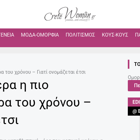
ΓΈΝΕΙΑ
ΜΌΔΑ-ΟΜΟΡΦΙΆ
ΠΟΛΙΤΙΣΜΌΣ
ΚΟΥΣ-ΚΟΥΣ
Π
ΤΟ
α του χρόνου – Γιατί ονομάζεται έτσι
Ομορ
ρα η πιο
Πε
ρα του χρόνου –
ED
@ 
έτσι