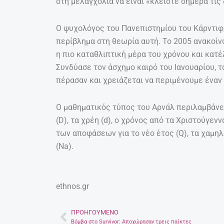
στη μελαγχολία να είναι «κλείστε σήμερα τις
O ψυχολόγος του Πανεπιστημίου του Κάρντιφ,
περίβλημα στη θεωρία αυτή. Το 2005 ανακοίνω
η πιο καταθλιπτική μέρα του χρόνου και κατέ
Συνδύασε τον άσχημο καιρό του Ιανουαρίου, 
πέρασαν και χρειάζεται να περιμένουμε έναν
Ο μαθηματικός τύπος του Αρνάλ περιλαμβάνει
(D), τα χρέη (d), ο χρόνος από τα Χριστούγεν
των αποφάσεων για το νέο έτος (Q), τα χαμηλ
(Na).
ethnos.gr
ΠΡΟΗΓΟΎΜΕΝΟ
Prev
Βόμβα στο Survivor: Αποχώρησαν τρεις παίκτες