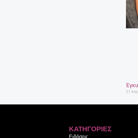
Έγκυ
27 Απρ
ΚΑΤΗΓΟΡΊΕΣ
Ειδήσεις