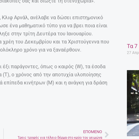
 διακοπές σας και διώξτε τη στενοχώρια».
 Κλιφ Αρνάλ, ανέλαβε να δώσει επιστημονικό
σε ένα μαθηματικό τύπο για να βρει ποια είναι
ληξε στην τρίτη Δευτέρα του Ιανουαρίου.
τα χρέη του Δεκεμβρίου και τα Χριστούγεννα που
Τα 7
 ολόκληρο χρόνο για να ξαναέρθουν.
27 Απρ
 έξι παράγοντες, όπως ο καιρός (W), τα έσοδα
να (T), o χρόνος από την αποτυχία υλοποίησης
ά επίπεδα κινήτρων (Μ) και η ανάγκη για δράση
ΕΠΌΜΕΝΟ
Next
Τρεις τροφές για τέλειο δέρμα στο κρύο του χειμώνα