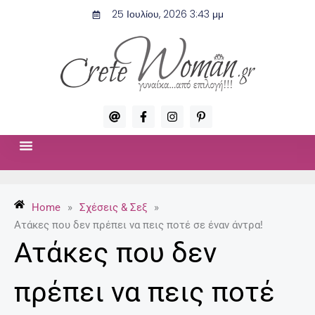
Μετάβαση
25 Ιουλίου, 2026 3:43 μμ
στο
περιεχόμενο
A
F
I
P
t
a
n
i
c
s
n
e
t
t
b
a
e
o
g
r
ΣΧΈΣΕΙΣ & ΣΕΞ
ΜΌΔΑ-ΟΜΟΡΦΙΆ
o
r
e
k
a
s
-
m
t
Home
»
Σχέσεις & Σεξ
»
f
-
p
Ατάκες που δεν πρέπει να πεις ποτέ σε έναν άντρα!
Ατάκες που δεν
πρέπει να πεις ποτέ