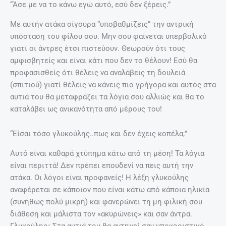
“Άσε με να το κάνω εγώ αυτό, εσύ δεν ξέρεις.”
Με αυτήν ατάκα σίγουρα “υποβαθμίζεις” την αντρική
υπόσταση του φίλου σου. Μην σου φαίνεται υπερβολικό
γιατί οι άντρες έτσι πιστεύουν. Θεωρούν ότι τους
αμφισβητείς και είναι κάτι που δεν το θέλουν! Εσύ θα
προφασισθείς ότι θέλεις να αναλάβεις τη δουλειά
(σπιτιού) γιατί θέλεις να κάνεις πιο γρήγορα και αυτός στα
αυτιά του θα μεταφράζει τα λόγια σου αλλιώς και θα το
καταλάβει ως ανικανότητα από μέρους του!
“Είσαι τόσο γλυκούλης..πως και δεν έχεις κοπέλα;”
Αυτό είναι καθαρά χτύπημα κάτω από τη μέση! Τα λόγια
είναι περιττά! Δεν πρέπει επουδενί να πεις αυτή την
ατάκα. Οι λόγοι είναι προφανείς! Η λέξη γλυκούλης
αναφέρεται σε κάποιον που είναι κάτω από κάποια ηλικία
(συνήθως πολύ μικρή) και φανερώνει τη μη φιλική σου
διάθεση και μάλιστα τον «ακυρώνεις» και σαν άντρα.
Γλυκούλης;; Στα αυτιά του θα αντηχεί σαν υποκοριστικό