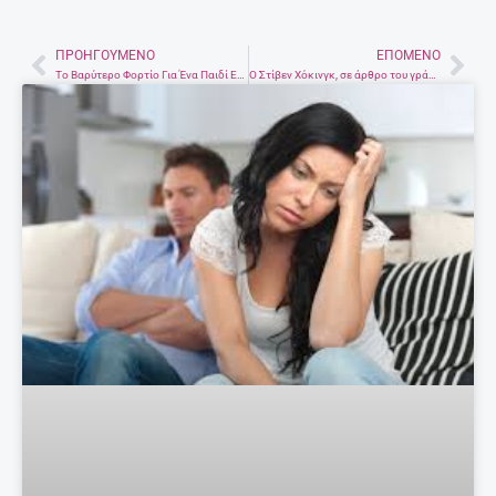
ΠΡΟΗΓΟΎΜΕΝΟ
ΕΠΌΜΕΝΟ
Prev
Nex
Το Βαρύτερο Φορτίο Για Ένα Παιδί Είναι Η Ζωή Που Δεν Έζησαν Οι Γονείς Του
Ο Στίβεν Χόκινγκ, σε άρθρο του γράφει για την πιο επικίνδυνη στιγμή του κόσμου