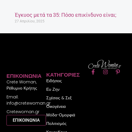
Έγκυος μετά τα 35: Πόσο επικίνδυνο είναι;
27 Απριλίου, 2025
F
I
P
ΚΑΤΗΓΟΡΊΕΣ
ΕΠΙΚΟΙΝΩΝΊΑ
a
n
i
Ειδήσεις
c
s
n
Crete Woman,
e
t
t
Ρέθυμνο Κρήτης
Ευ Ζην
b
a
e
Email:
o
g
r
Σχέσεις & Σεξ
o
r
e
info@cretewoman.gr
Οικογένεια
k
a
s
Cretewoman.gr
-
m
t
Μόδα-Ομορφιά
f
-
ΕΠΙΚΟΙΝΩΝΙΑ
Πολιτισμός
p