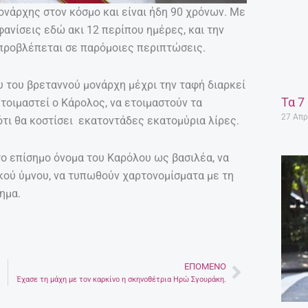
ονάρχης στον κόσμο και είναι ήδη 90 χρόνων. Με
ανίσεις εδώ ακι 12 περίπου ημέρες, και την
 προβλέπεται σε παρόμοιες περιπτώσεις.
υ του βρεταννού μονάρχη μέχρι την ταφή διαρκεί
Τα 7
τοιμαστεί ο Κάρολος, να ετοιμαστούν τα
27 Απρ
 ότι θα κοστίσει εκατοντάδες εκατομύρια λίρες.
το επίσημο όνομα του Καρόλου ως βασιλέα, να
ικού ύμνου, να τυπωθούν χαρτονομίσματα με τη
σημα.
ΕΠΌΜΕΝΟ
Next
Έχασε τη μάχη με τον καρκίνο η σκηνοθέτρια Ηρώ Σγουράκη.