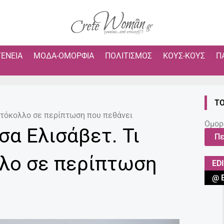
ΓΈΝΕΙΑ
ΜΌΔΑ-ΟΜΟΡΦΙΆ
ΠΟΛΙΤΙΣΜΌΣ
ΚΟΥΣ-ΚΟΥΣ
Π
ΤΟ
ρωτόκολλο σε περίπτωση που πεθάνει
Ομορ
σα Ελισάβετ. Τι
Πε
λο σε περίπτωση
ED
@ 