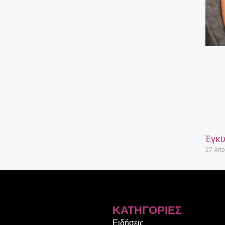
Έγκυ
27 Απρ
ΚΑΤΗΓΟΡΊΕΣ
Ειδήσεις