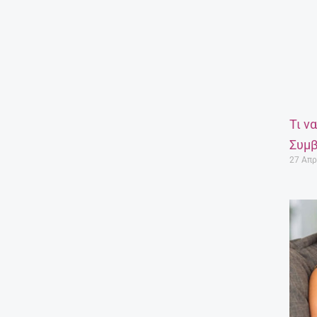
Τι ν
Συμβ
27 Απρ