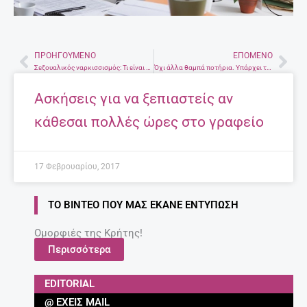
ΠΡΟΗΓΟΎΜΕΝΟ
ΕΠΌΜΕΝΟ
Prev
Nex
Σεξουαλικός ναρκισσισμός: Τι είναι και πώς εκδηλώνεται
Όχι άλλα θαμπά ποτήρια. Υπάρχει τρόπος να λάμπουν ξανά.
Ασκήσεις για να ξεπιαστείς αν
κάθεσαι πολλές ώρες στο γραφείο
17 Φεβρουαρίου, 2017
ΤΟ ΒΊΝΤΕΟ ΠΟΥ ΜΑΣ ΈΚΑΝΕ ΕΝΤΎΠΩΣΗ
Ομορφιές της Κρήτης!
Περισσότερα
EDITORIAL
@ ΈΧΕΙΣ MAIL