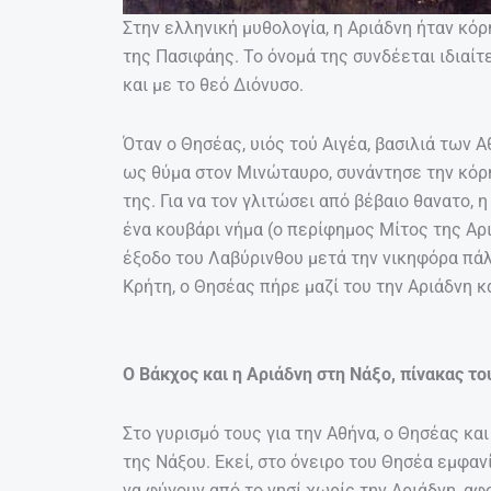
Στην ελληνική μυθολογία, η Αριάδνη ήταν κόρ
της Πασιφάης. Το όνομά της συνδέεται ιδιαίτ
και με το θεό Διόνυσο.
Όταν ο Θησέας, υιός τού Αιγέα, βασιλιά των 
ως θύμα στον Μινώταυρο, συνάντησε την κόρη
της. Για να τον γλιτώσει από βέβαιο θανατο,
ένα κουβάρι νήμα (ο περίφημος Μίτος της Αρι
έξοδο του Λαβύρινθου μετά την νικηφόρα πάλ
Κρήτη, ο Θησέας πήρε μαζί του την Αριάδνη κ
Ο Βάκχος και η Αριάδνη στη Νάξο, πίνακας το
Στο γυρισμό τους για την Αθήνα, ο Θησέας και
της Νάξου. Εκεί, στο όνειρο του Θησέα εμφαν
να φύγουν από το νησί χωρίς την Αριάδνη, αφο