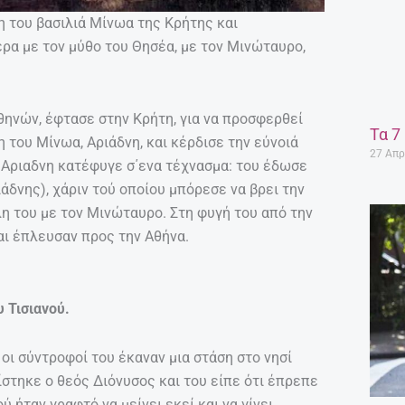
η του βασιλιά Μίνωα της Κρήτης και
ερα με τον μύθο του Θησέα, με τον Μινώταυρο,
Αθηνών, έφτασε στην Κρήτη, για να προσφερθεί
Τα 7
 του Μίνωα, Αριάδνη, και κέρδισε την εύνοιά
27 Απρ
 η Αριαδνη κατέφυγε σ΄ενα τέχνασμα: του έδωσε
άδνης), χάριν τού οποίου μπόρεσε να βρει την
η του με τον Μινώταυρο. Στη φυγή του από την
αι έπλευσαν προς την Αθήνα.
υ Τισιανού.
 οι σύντροφοί του έκαναν μια στάση στο νησί
ίστηκε ο θεός Διόνυσος και του είπε ότι έπρεπε
ύ ήταν γραφτό να μείνει εκεί και να γίνει