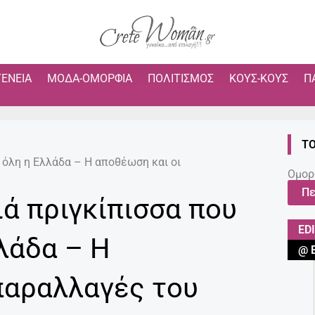
ΓΈΝΕΙΑ
ΜΌΔΑ-ΟΜΟΡΦΙΆ
ΠΟΛΙΤΙΣΜΌΣ
ΚΟΥΣ-ΚΟΥΣ
Π
ΤΟ
 όλη η Ελλάδα – Η αποθέωση και οι
Ομορ
Πε
ιά πριγκίπισσα που
ED
λάδα – Η
@ 
παραλλαγές του