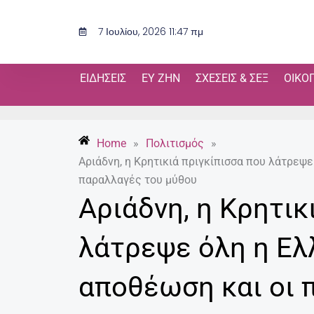
Μετάβαση
στο
7 Ιουλίου, 2026 11:47 πμ
περιεχόμενο
ΕΙΔΉΣΕΙΣ
ΕΥ ΖΗΝ
ΣΧΈΣΕΙΣ & ΣΕΞ
ΟΙΚΟ
Home
»
Πολιτισμός
»
Αριάδνη, η Κρητικιά πριγκίπισσα που λάτρεψε
παραλλαγές του μύθου
Αριάδνη, η Κρητικ
λάτρεψε όλη η Ελ
αποθέωση και οι 