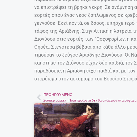
να επιστρέψει τη βρήκε νεκρή. Σε ανάμνηση 
εορτές όπου ένας νέος ξαπλωμένος σε κρεβάτ
γεννούσε. Εκεί κοντά, σε δάσος, υπήρχε ιερό 
τάφος της Αριάδνης. Στην Αττική η λατρεία τ
Διονύσου στις εορτές των ´Οσχοφορίων, η κ
Θησέα. Στενότερα βέβαια από κάθε άλλο μέρο
τιμούσαν το ζεύγος Αριάδνης-Διονύσου. Οι Νάξ
και ότι με τον Διόνυσο είχαν δύο παιδιά, το
παραδόσεις, η Αριάδνη είχε παιδιά και με τον
στερέωμα στον αστερισμό του Βορείου Στεφά
ΠΡΟΗΓΟΎΜΕΝΟ
Prev
Σούπερ μάρκετ: Ποια π