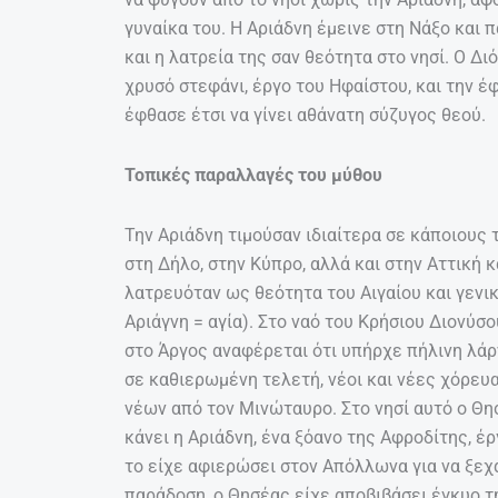
γυναίκα του. Η Αριάδνη έμεινε στη Νάξο και 
και η λατρεία της σαν θεότητα στο νησί. Ο Δι
χρυσό στεφάνι, έργο του Ηφαίστου, και την έ
έφθασε έτσι να γίνει αθάνατη σύζυγος θεού.
Τοπικές παραλλαγές του μύθου
Την Αριάδνη τιμούσαν ιδιαίτερα σε κάποιους τ
στη Δήλο, στην Κύπρο, αλλά και στην Αττική 
λατρευόταν ως θεότητα του Αιγαίου και γενι
Αριάγνη = αγία). Στο ναό του Κρήσιου Διονύσο
στο Άργος αναφέρεται ότι υπήρχε πήλινη λάρν
σε καθιερωμένη τελετή, νέοι και νέες χόρευ
νέων από τον Μινώταυρο. Στο νησί αυτό ο Θη
κάνει η Αριάδνη, ένα ξόανο της Αφροδίτης, έργ
το είχε αφιερώσει στον Απόλλωνα για να ξεχά
παράδοση, ο Θησέας είχε αποβιβάσει έγκυο τ