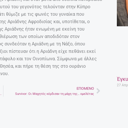
αυτού του γεγονότος τελούνταν στην Κύπρο
ι θύμιζε με τις φωνές του γυναίκα που
της Αριάδνης Αφροδισίας και, υποτίθεται, ο
ης Αριάδνης ήταν ενωμένη με εκείνη του
αθιέρωση των οποίων αποδιδόταν στον
ς συνδεόταν η Αριάδνη με τη Νάξο, όπου
ιοι πίστευαν ότι η Αριάδνη είχε πεθάνει εκεί
ν Στάφυλο και τον Οινοπίωνα. Σύμφωνα με άλλες
 Θησέα, και πήρε τη θέση της στο ουράνιο
νου.
Έγκυ
27 Απρ
ΕΠΌΜΕΝΟ
Next
ροϊόντα δεν θα υπάρχουν στα ράφια μέχρι 11 Ιανουαρίου
Survivor: Οι Μαχητές κέρδισαν τη μάχη της… ομελέτας