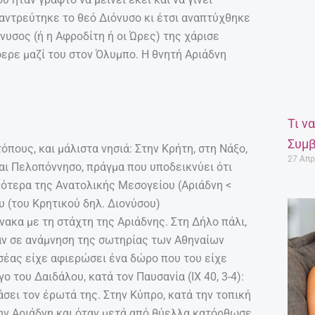
παντρεύτηκε το θεό Διόνυσο κι έτσι αναπτύχθηκε
όνυσος (ή η Αφροδίτη ή οι Ώρες) της χάρισε
φερε μαζί του στον Όλυμπο. Η θνητή Αριάδνη
Τι ν
Συμβ
όπους, και μάλιστα νησιά: Στην Κρήτη, στη Νάξο,
27 Απρ
και Πελοπόννησο, πράγμα που υποδεικνύει ότι
κότερα της Ανατολικής Μεσογείου (Αριάδνη <
υ (του Κρητικού δηλ. Διονύσου)
ακα με τη στάχτη της Αριάδνης. Στη Δήλο πάλι,
αν σε ανάμνηση της σωτηρίας των Αθηναίων
σέας είχε αφιερώσει ένα δώρο που του είχε
ο του Δαιδάλου, κατά τον Παυσανία (ΙΧ 40, 3-4):
σει τον έρωτά της. Στην Κύπρο, κατά την τοπική
ην Αριάδνη και όταν μετά από θύελλα κατόρθωσε