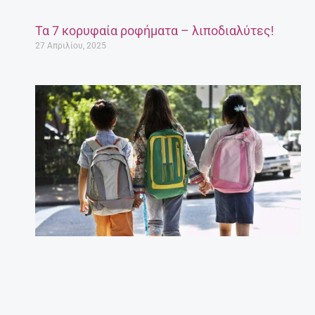
Τα 7 κορυφαία ροφήματα – λιποδιαλύτες!
27 Απριλίου, 2025