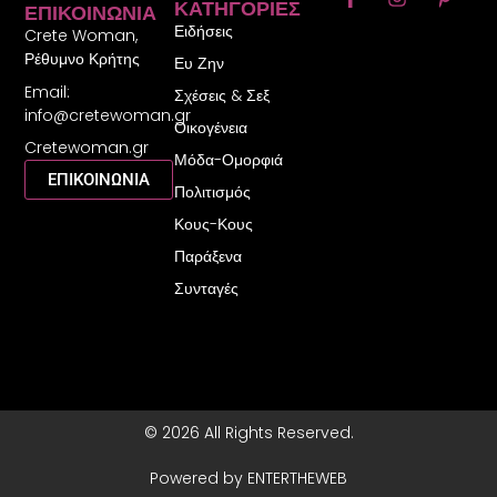
ΚΑΤΗΓΟΡΊΕΣ
ΕΠΙΚΟΙΝΩΝΊΑ
a
n
i
Ειδήσεις
c
s
n
Crete Woman,
e
t
t
Ρέθυμνο Κρήτης
Ευ Ζην
b
a
e
Email:
o
g
r
Σχέσεις & Σεξ
o
r
e
info@cretewoman.gr
Οικογένεια
k
a
s
Cretewoman.gr
-
m
t
Μόδα-Ομορφιά
f
-
ΕΠΙΚΟΙΝΩΝΙΑ
Πολιτισμός
p
Κους-Κους
Παράξενα
Συνταγές
© 2026 All Rights Reserved.
Powered by ENTERTHEWEB