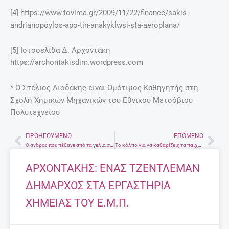
[4] https://www.tovima.gr/2009/11/22/finance/sakis-
andrianopoylos-apo-tin-anakyklwsi-sta-aeroplana/
[5] Ιστοσελίδα Δ. Αρχοντάκη
https://archontakisdim.wordpress.com
* Ο Στέλιος Λιοδάκης είναι Ομότιμος Καθηγητής στη
Σχολή Χημικών Μηχανικών του Εθνικού Μετσόβιου
Πολυτεχνείου
ΠΡΟΗΓΟΎΜΕΝΟ
ΕΠΌΜΕΝΟ
Prev
Nex
O άνδρας που πέθανε από τα γέλια στα 50 του χρόνια – Οι επιστήμονες έλυσαν το μυστήριο
Το κόλπο για να καθαρίζεις τα παιχνίδια του παιδιού χωρίς κόπο
ΑΡΧΟΝΤΑΚΗΣ: ΕΝΑΣ ΤΖΕΝΤΛΕΜΑΝ
ΔΗΜΑΡΧΟΣ ΣΤΑ ΕΡΓΑΣΤΗΡΙΑ
ΧΗΜΕΙΑΣ ΤΟΥ Ε.Μ.Π.