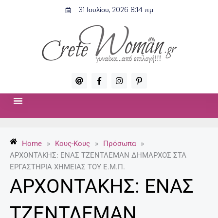
Μετάβαση
31 Ιουλίου, 2026 8:14 πμ
στο
περιεχόμενο
A
F
I
P
t
a
n
i
c
s
n
e
t
t
b
a
e
o
g
r
ΣΧΈΣΕΙΣ & ΣΕΞ
ΜΌΔΑ-ΟΜΟΡΦΙΆ
o
r
e
k
a
s
-
m
t
Home
»
Κους-Κους
»
Πρόσωπα
»
f
-
p
ΑΡΧΟΝΤΑΚΗΣ: ΕΝΑΣ ΤΖΕΝΤΛΕΜΑΝ ΔΗΜΑΡΧΟΣ ΣΤΑ
ΕΡΓΑΣΤΗΡΙΑ ΧΗΜΕΙΑΣ ΤΟΥ Ε.Μ.Π.
ΑΡΧΟΝΤΑΚΗΣ: ΕΝΑΣ
ΤΖΕΝΤΛΕΜΑΝ