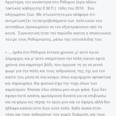
Αργότερα, τον συνάντησα στο Ρέθυμνο (εγώ πλέον
τακτικός καθηγητής Ε.Μ.Π.) τέλη του 2010. Ένα
πληγωμένο ζώο. Με στωικότητα μου ανάφερε ότι
αντιμετωπίζει τα πετροβολήματα των πολιτικών του
αντιπάλων, προκειμένου να τον εξοστρακίσουν από τα
κοινά. Συγκινητική ήταν την περίοδο εκείνη η επικοινωνία
του με τους Ρεθυμνιώτες, μέσω της ιστοσελίδας του:
« …..ήρθα στο Ρέθυμνο έντεκα χρονών, μ’ αυτό έγινα
Δήμαρχος και μ’ αυτό υπηρέτησα την πόλη είκοσι εφτά
χρόνια, ένα καματερό βόδι, που όργωνε τη γη να γεννά
ψωμί για την πόλη και τους ανθρώπους της, όχι για τον
εαυτό του, μέσα σε ένα κόσμο, όπου κυριαρχούν αρπακτικά
και σαρκοφάγα. Και φυσικά είχα την τύχη όλων των
καματερών: Έπεσαν όλοι επάνω μου να με φάνε. Εγώ δεν
έφαγα ποτέ κανένα, αμυνόμουνα δυνατά για να επιβιώσω
και να φέρω εις πέρας το έργο μου και το έφερα, αλλά δεν
έβλαψα κανένα ούτε λίγο ούτε πολύ. Καλό έκανα στον
τόπο και τους ανθρώπους του χωρίς διάκριση, και τους