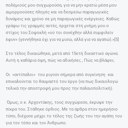
πολέμιούς μου συγχωρούσα, για να μην κρατώ μέσα μου
αιμορροούσες πληγές και να δεσμεύω παραγωγικές
δυνάμεις και χρόνο σε μη παραγωγικές ενέργειες. Καθώς
γράφω τις γραμμές αυτές, έρχεται στη μνήμη μου ο
στίχος του Σοφοκλή «ού τοι συνέχθην αλλά συμφιλείν
έφυν» (γεννήθηκα όχι για να μισώ, αλλά για να αγαπώ).»[5]
Στο τέλος δικαιώθηκε, μετά από 15ετή δικαστικό αγώνα.
Αυτή η καθάρια όψη, πώς να αδικήσει; , Πώς να βλάψει;
Οι «αντίπαλοι» του ριγούν σήμερα από συγκίνηση και
επικαλούνται το θαυμαστό του έργο (να πως δικαιολογώ
τελικά την αποστροφή μου προς την παλαιοπολιτική).
Όμως, ο κ. Αρχοντάκης, τους συγχώρεσε, έκρυψε την
πίκρα του. Στάθηκε όρθιος. Με τα άρθρα στον ημερήσιο
τύπο, διέχυσε μέχρι το τέλος της ζωής του την αγάπη του
για τον τόπο και τον Άνθρωπο.