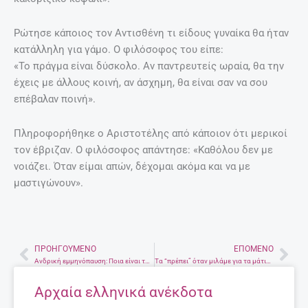
Ρώτησε κάποιος τον Αντισθένη τι είδους γυναίκα θα ήταν
κατάλληλη για γάμο. Ο φιλόσοφος του είπε:
«Το πράγμα είναι δύσκολο. Αν παντρευτείς ωραία, θα την
έχεις με άλλους κοινή, αν άσχημη, θα είναι σαν να σου
επέβαλαν ποινή».
Πληροφορήθηκε ο Αριστοτέλης από κάποιον ότι μερικοί
τον έβριζαν. Ο φιλόσοφος απάντησε: «Καθόλου δεν με
νοιάζει. Όταν είμαι απών, δέχομαι ακόμα και να με
μαστιγώνουν».
ΠΡΟΗΓΟΎΜΕΝΟ
ΕΠΌΜΕΝΟ
Prev
Nex
Ανδρική εμμηνόπαυση: Ποια είναι τα 3 βασικά συμπτώματα;
Τα “πρέπει” όταν μιλάμε για τα μάτια μας
Αρχαία ελληνικά ανέκδοτα