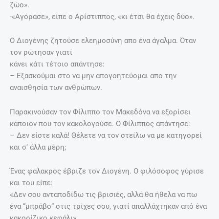
ζώο».
-«Αγόρασε», είπε ο Αρίστιππος, «κι έτσι θα έχεις δύο».
Ο Διογένης ζητούσε ελεημοσύνη απο ένα άγαλμα. Όταν
τον ρώτησαν γιατί
κάνει κάτι τέτοιο απάντησε:
– Εξασκούμαι στο να μην απογοητεύομαι απο την
αναισθησία των ανθρώπων.
Παρακινούσαν τον Φίλιππο τον Μακεδόνα να εξορίσει
κάποιον που τον κακολογούσε. Ο Φίλιππος απάντησε:
– Δεν είστε καλά! Θέλετε να τον στείλω να με κατηγορεί
και σ’ άλλα μέρη;
Ένας φαλακρός έβριζε τον Διογένη. Ο φιλόσοφος γύρισε
και του είπε:
«Δεν σου ανταποδίδω τις βρισιές, αλλά θα ήθελα να πω
ένα “μπράβο” στις τρίχες σου, γιατί απαλλάχτηκαν από ένα
κακορίζικο κεφάλι».