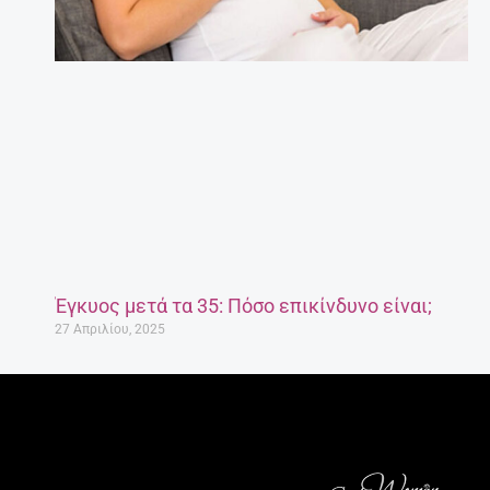
Έγκυος μετά τα 35: Πόσο επικίνδυνο είναι;
27 Απριλίου, 2025