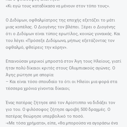
«Κι εγώ τους καταδίκασα να μένουν στον τόπο τους».
Ο Διδύμων, οφθαλμίατρος της εποχής εξετάζει το μάτι
μιας κοπέλας. Ο Διογένης τον βλέπει. Ξέρει ο Διογένης
ότι ο Διδύμων είναι τύπος ερωτίλος, κοινώς γυναικάς. Και
του λέγει «Πρόσεξε Διδύμωνα, μήπως εξετάζοντας τον
οφθαλμό, φθείρεις την κόρην».
Επαινούσαν μερικοί μπροστά στον Άγη τους Ηλείους, γιατί
ήταν πολύ δίκαιοι κριτές στους Ολυμπιακούς αγώνες. Ο
Άγης ρώτησε με απορία:
– Και είναι τόσο σπουδαίο το ότι οι Ηλείοι μια φορά στα
τέσσερα χρόνια γίνονται δίκαιοι;
Ένας πατέρας ζήτησε από τον Αρίστιππο να διδάξει τον
γιο του. Ο φιλόσοφος ζήτησε αμοιβή 500 δραχμές. Ο
πατέρας θεώρησε υπερβολικό το ποσό.
-«Με τόσα χρήματα», είπε, «θα μπορούσα να αγοράσω ένα