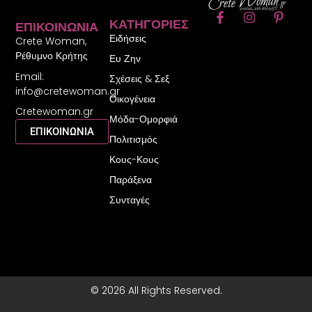
F
I
P
ΚΑΤΗΓΟΡΊΕΣ
ΕΠΙΚΟΙΝΩΝΊΑ
a
n
i
Ειδήσεις
c
s
n
Crete Woman,
e
t
t
Ρέθυμνο Κρήτης
Ευ Ζην
b
a
e
Email:
o
g
r
Σχέσεις & Σεξ
o
r
e
info@cretewoman.gr
Οικογένεια
k
a
s
Cretewoman.gr
-
m
t
Μόδα-Ομορφιά
f
-
ΕΠΙΚΟΙΝΩΝΙΑ
Πολιτισμός
p
Κους-Κους
Παράξενα
Συνταγές
© 2026 All Rights Reserved.