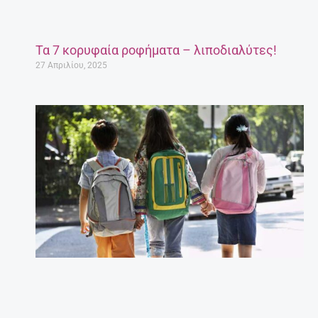
Τα 7 κορυφαία ροφήματα – λιποδιαλύτες!
27 Απριλίου, 2025