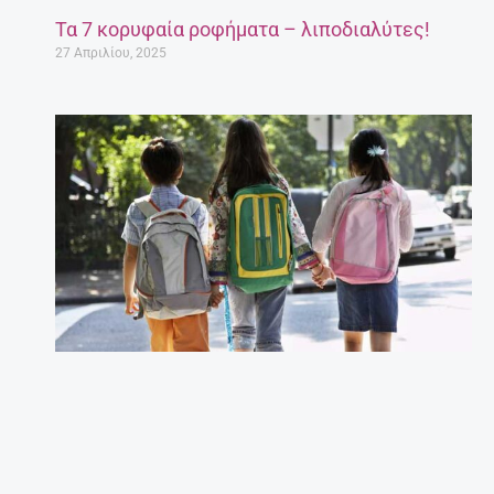
Τα 7 κορυφαία ροφήματα – λιποδιαλύτες!
27 Απριλίου, 2025