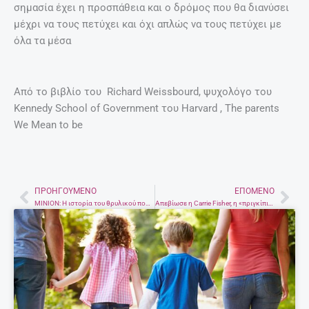
σημασία έχει η προσπάθεια και ο δρόμος που θα διανύσει
μέχρι να τους πετύχει και όχι απλώς να τους πετύχει με
όλα τα μέσα
Από το βιβλίο του Richard Weissbourd, ψυχολόγο του
Kennedy School of Government του Harvard , The parents
We Mean to be
ΠΡΟΗΓΟΎΜΕΝΟ
ΕΠΌΜΕΝΟ
Prev
Nex
ΜΙΝΙΟΝ: Η ιστορία του θρυλικού πολυκαταστήματος μίας άλλης εποχής
Απεβίωσε η Carrie Fisher, η «πριγκίπισσα Λέια» του Star Wars