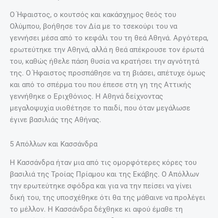
Ο Ήφαιστος, ο κουτσός και κακάσχημος θεός του
Ολύμπου, βοήθησε τον Δία με το τσεκούρι του να
γεννήσει μέσα από το κεφάλι του τη θεά Αθηνά. Αργότερα,
ερωτεύτηκε την Αθηνά, αλλά η θεά απέκρουσε τον έρωτά
του, καθώς ήθελε πάση θυσία να κρατήσει την αγνότητά
της. Ο Ήφαιστος προσπάθησε να τη βιάσει, απέτυχε όμως
και από το σπέρμα του που έπεσε στη γη της Αττικής
γεννήθηκε ο Εριχθόνιος. Η Αθηνά δείχνοντας
μεγαλοψυχία υιοθέτησε το παιδί, που όταν μεγάλωσε
έγινε βασιλιάς της Αθήνας.
5 Απόλλων και Κασσάνδρα
Η Κασσάνδρα ήταν μια από τις ομορφότερες κόρες του
βασιλιά της Τροίας Πρίαμου και της Εκάβης. Ο Απόλλων
την ερωτεύτηκε σφόδρα και για να την πείσει να γίνει
δική του, της υποσχέθηκε ότι θα της μάθαινε να προλέγει
το μέλλον. Η Κασσάνδρα δέχθηκε κι αφού έμαθε τη