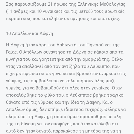
Σας παρουσιάζουμε 21 ήρωες της Ελληνικής Μυθολογίας
(11 άνδρες και 10 γυναίκες) και τις μεταξύ τους ερωτικές
περιπέτειες που κατέληξαν σε αρνήσεις και αποτυχίες.
10 Απόλλων και Δάφνη
Η Δάφνη ήταν κόρη του Λάδωνα ή του Πηνειού και της
Γαίας. Ο Απόλλων συνάντησε τη Δάφνη σε κάποιο από τα
κυνήγια του και γοητεύτηκε από την ομορφιά της. Θέλο­
ντας να απαλλαγεί από τον αντίζηλό του Λεύκιππο, που
είχε με­ταμφιεστεί σε γυναίκα και βρισκόταν ανάμεσα στις
νύμφες, τις συμβούλευσε να κολυμπήσουν όλες μαζί,
γυμνές, για να βεβαιωθούν ότι όλες ήταν γυναίκες. Όταν
αποκαλύφθηκε το φύλο του, ο Λεύκιππος βρήκε τραγικό
θάνατο από τις νύμφες και την ίδια τη Δάφνη. Και ο
Απόλλων όμως, δεν υπήρξε ιδιαίτερα τυχερός. Θέλησε να
πλησιάσει τη Δάφνη, η οποία όμως προσπάθησε με όλη
της τη δύναμη να τον αποφύγει, και όταν κατάλαβε ότι
αυτό δεν ήταν δυνατό, παρακάλεσε τη μητέρα της να τη