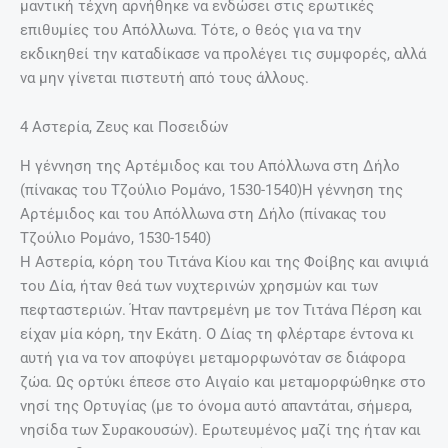
μαντική τέχνη αρνήθηκε να ενδώσει στις ερωτικές
επιθυμίες του Απόλλωνα. Τότε, ο θεός για να την
εκδικηθεί την καταδίκασε να προλέγει τις συμφορές, αλλά
να μην γίνεται πιστευτή από τους άλλους.
4 Αστερία, Ζευς και Ποσειδών
Η γέννηση της Αρτέμιδος και του Απόλλωνα στη Δήλο
(πίνακας του Τζούλιο Ρομάνο, 1530-1540)Η γέννηση της
Αρτέμιδος και του Απόλλωνα στη Δήλο (πίνακας του
Τζούλιο Ρομάνο, 1530-1540)
Η Αστερία, κόρη του Τιτάνα Κίου και της Φοίβης και ανιψιά
του Δία, ήταν θεά των νυχτερινών χρησμών και των
πεφταστεριών. Ήταν παντρεμένη με τον Τιτάνα Πέρση και
είχαν μία κόρη, την Εκάτη. Ο Δίας τη φλέρταρε έντονα κι
αυτή για να τον αποφύγει μεταμορφωνόταν σε διάφορα
ζώα. Ως ορτύκι έπεσε στο Αιγαίο και μεταμορφώθηκε στο
νησί της Ορτυγίας (με το όνομα αυτό απαντάται, σήμερα,
νησίδα των Συρακουσών). Ερωτευμένος μαζί της ήταν και