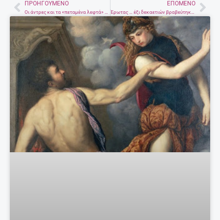
ΠΡΟΗΓΟΎΜΕΝΟ
ΕΠΌΜΕΝΟ
Prev
Nex
Οι άντρες και τα «πεταμένα λεφτά» της γιαγιάς
Έρωτας … έξι δεκαετιών βραβεύτηκε στη Χερσόνησο