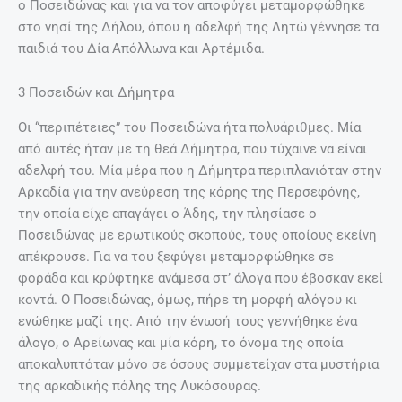
ο Ποσειδώνας και για να τον αποφύγει μεταμορφώθηκε
στο νησί της Δήλου, όπου η αδελφή της Λητώ γέννησε τα
παιδιά του Δία Απόλλωνα και Αρτέμιδα.
3 Ποσειδών και Δήμητρα
Οι “περιπέτειες” του Ποσειδώνα ήτα πολυάριθμες. Μία
από αυτές ήταν με τη θεά Δήμητρα, που τύχαινε να είναι
αδελφή του. Μία μέρα που η Δήμητρα περιπλανιόταν στην
Αρκαδία για την ανεύρεση της κόρης της Περσεφόνης,
την οποία είχε απαγάγει ο Άδης, την πλησίασε ο
Ποσειδώνας με ερωτικούς σκοπούς, τους οποίους εκείνη
απέκρουσε. Για να του ξεφύγει μεταμορφώθηκε σε
φοράδα και κρύφτηκε ανάμεσα στ’ άλογα που έβοσκαν εκεί
κοντά. Ο Ποσειδώνας, όμως, πήρε τη μορφή αλόγου κι
ενώθηκε μαζί της. Από την ένωσή τους γεννήθηκε ένα
άλογο, ο Αρείωνας και μία κόρη, το όνομα της οποία
αποκαλυπτόταν μόνο σε όσους συμμετείχαν στα μυστήρια
της αρκαδικής πόλης της Λυκόσουρας.