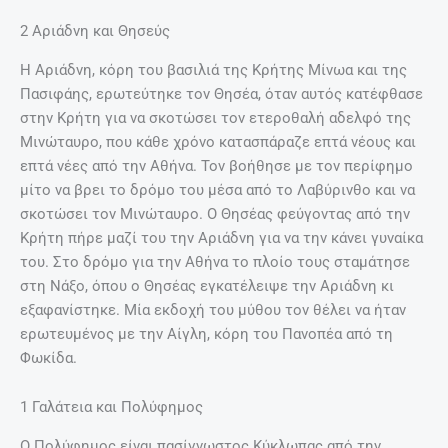
2 Αριάδνη και Θησεύς
Η Αριάδνη, κόρη του βασιλιά της Κρήτης Μίνωα και της
Πασιφάης, ερωτεύτηκε τον Θησέα, όταν αυτός κατέφθασε
στην Κρήτη για να σκοτώσει τον ετεροθαλή αδελφό της
Μινώταυρο, που κάθε χρόνο κατασπάραζε επτά νέους και
επτά νέες από την Αθήνα. Τον βοήθησε με τον περίφημο
μίτο να βρει το δρόμο του μέσα από το Λαβύρινθο και να
σκοτώσει τον Μινώταυρο. Ο Θησέας φεύγοντας από την
Κρήτη πήρε μαζί του την Αριάδνη για να την κάνει γυναίκα
του. Στο δρόμο για την Αθήνα το πλοίο τους σταμάτησε
στη Νάξο, όπου ο Θησέας εγκατέλειψε την Αριάδνη κι
εξαφανίστηκε. Μία εκδοχή του μύθου τον θέλει να ήταν
ερωτευμένος με την Αίγλη, κόρη του Πανοπέα από τη
Φωκίδα.
1 Γαλάτεια και Πολύφημος
Ο Πολύφημος είναι πασίγνωστος Κύκλωπας από την