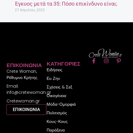
Έγκυος μετά τα 35: Πόσο επικίνδυνο είναι;
27 Απριλίου, 2025
F
I
P
ΚΑΤΗΓΟΡΊΕΣ
ΕΠΙΚΟΙΝΩΝΊΑ
a
n
i
Ειδήσεις
c
s
n
Crete Woman,
e
t
t
Ρέθυμνο Κρήτης
Ευ Ζην
b
a
e
Email:
o
g
r
Σχέσεις & Σεξ
o
r
e
info@cretewoman.gr
Οικογένεια
k
a
s
Cretewoman.gr
-
m
t
Μόδα-Ομορφιά
f
-
ΕΠΙΚΟΙΝΩΝΙΑ
Πολιτισμός
p
Κους-Κους
Παράξενα