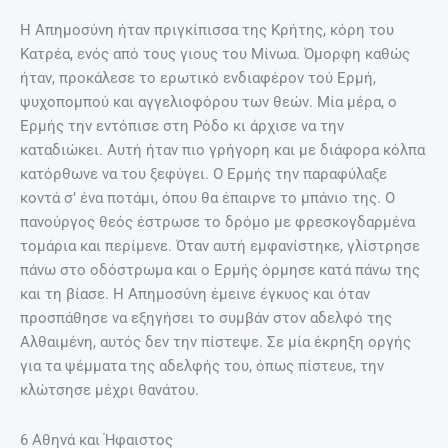
Η Απημοσύνη ήταν πριγκίπισσα της Κρήτης, κόρη του
Κατρέα, ενός από τους γιους του Μίνωα. Όμορφη καθώς
ήταν, προκάλεσε το ερωτικό ενδιαφέρον τού Ερμή,
ψυχοπομπού και αγγελιοφόρου των θεών. Μία μέρα, o
Ερμής την εντόπισε στη Ρόδο κι άρχισε να την
καταδιώκει. Αυτή ήταν πιο γρήγορη και με διάφορα κόλπα
κατόρθωνε να του ξεφύγει. Ο Ερμής την παραφύλαξε
κοντά σ’ ένα ποτάμι, όπου θα έπαιρνε το μπάνιο της. Ο
πανούργος θεός έστρωσε το δρόμο με φρεσκογδαρμένα
τομάρια και περίμενε. Όταν αυτή εμφανίστηκε, γλίστρησε
πάνω στο οδόστρωμα και ο Ερμής όρμησε κατά πάνω της
και τη βίασε. Η Απημοσύνη έμεινε έγκυος και όταν
προσπάθησε να εξηγήσει το συμβάν στον αδελφό της
Αλθαιμένη, αυτός δεν την πίστεψε. Σε μία έκρηξη οργής
για τα ψέμματα της αδελφής του, όπως πίστευε, την
κλώτσησε μέχρι θανάτου.
6 Αθηνά και Ήφαιστος