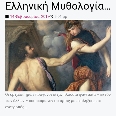
Ελληνική Μυθολογία…
14 Φεβρουαρίου, 2017
5:01 μμ
Οι αρχαίοι ημών πρόγονοι είχαν πλούσια φαντασία – εκτός
των άλλων – και σκάρωναν ιστορίες με εκπλήξεις και
ανατροπές…