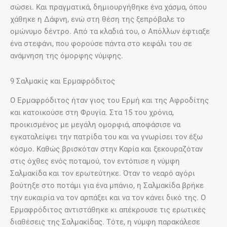
σώσει. Και πραγματικά, δημιουργήθηκε ένα χάσμα, όπου
χάθηκε η Δάφνη, ενώ στη θέση της ξεπρόβαλε το
ομώνυμο δέντρο. Από τα κλαδιά του, ο Απόλλων έφτιαξε
ένα στεφάνι, που φορούσε πάντα στο κεφάλι του σε
ανάμνηση της όμορφης νύμφης.
9 Σαλμακίς και Ερμαφρόδιτος
Ο Ερμαφρόδιτος ήταν γιος του Ερμή και της Αφροδίτης
και κατοικούσε στη Φρυγία. Στα 15 του χρόνια,
προικισμένος με μεγάλη ομορφιά, αποφάσισε να
εγκαταλείψει την πατρίδα του και να γνωρίσει τον έξω
κόσμο. Καθώς βρισκόταν στην Καρία και ξεκουραζόταν
στις όχθες ενός ποταμού, τον εντόπισε η νύμφη
Σαλμακίδα και τον ερωτεύτηκε. Όταν το νεαρό αγόρι
βούτηξε στο ποτάμι για ένα μπάνιο, η Σαλμακίδα βρήκε
την ευκαιρία να τον αρπάξει και να τον κάνει δικό της. Ο
Ερμαφρόδιτος αντιστάθηκε κι απέκρουσε τις ερωτικές
διαθέσεις της Σαλμακίδας. Τότε, η νύμφη παρακάλεσε