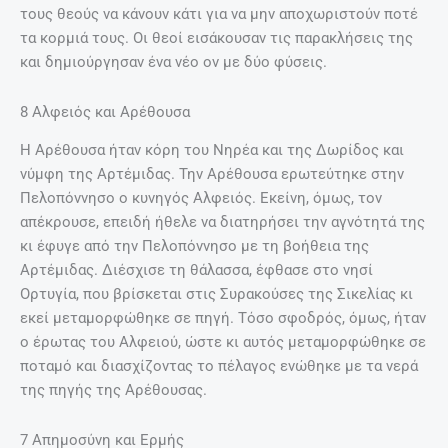
τους θεούς να κάνουν κάτι για να μην αποχωριστούν ποτέ
τα κορμιά τους. Οι θεοί εισάκουσαν τις παρακλήσεις της
και δημιούργησαν ένα νέο ον με δύο φύσεις.
8 Αλφειός και Αρέθουσα
Η Αρέθουσα ήταν κόρη του Νηρέα και της Δωρίδος και
νύμφη της Αρτέμιδας. Την Αρέθουσα ερωτεύτηκε στην
Πελοπόννησο ο κυνηγός Αλφειός. Εκείνη, όμως, τον
απέκρουσε, επειδή ήθελε να διατηρήσει την αγνότητά της
κι έφυγε από την Πελοπόννησο με τη βοήθεια της
Αρτέμιδας. Διέσχισε τη θάλασσα, έφθασε στο νησί
Ορτυγία, που βρίσκεται στις Συρακούσες της Σικελίας κι
εκεί μεταμορφώθηκε σε πηγή. Τόσο σφοδρός, όμως, ήταν
ο έρωτας του Αλφειού, ώστε κι αυτός μεταμορφώθηκε σε
ποταμό και διασχίζοντας το πέλαγος ενώθηκε με τα νερά
της πηγής της Αρέθουσας.
7 Απημοσύνη και Ερμής