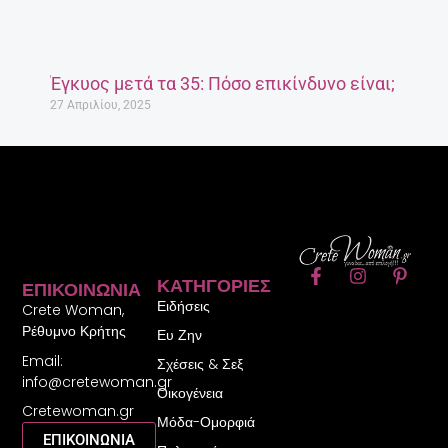
Έγκυος μετά τα 35: Πόσο επικίνδυνο είναι;
27 Απριλίου, 2025
F
I
P
ΚΑΤΗΓΟΡΊΕΣ
ΕΠΙΚΟΙΝΩΝΊΑ
a
n
i
Ειδήσεις
c
s
n
Crete Woman,
e
t
t
Ρέθυμνο Κρήτης
Ευ Ζην
b
a
e
Email:
o
g
r
Σχέσεις & Σεξ
o
r
e
info@cretewoman.gr
Οικογένεια
k
a
s
Cretewoman.gr
-
m
t
Μόδα-Ομορφιά
f
-
ΕΠΙΚΟΙΝΩΝΙΑ