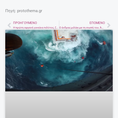
Πηγή: protothema.gr
ΠΡΟΗΓΟΎΜΕΝΟ
ΕΠΌΜΕΝΟ
Prev
Nex
Η πρώτη αφγανή γυναίκα πιλότος, ζήτησε άσυλο στις ΗΠΑ!
Ο άνδρας μιλάει με τη σιωπή του. Άκου τον…