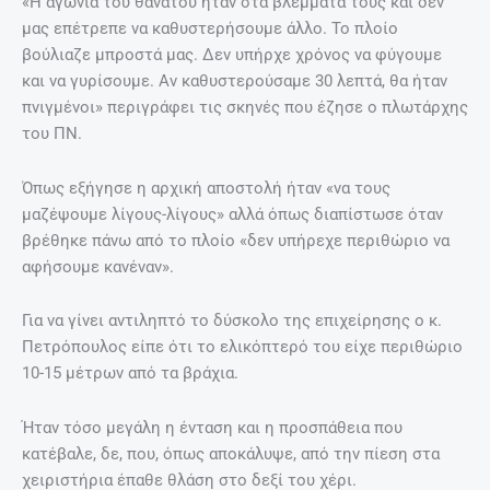
«Η αγωνία του θανάτου ήταν στα βλέμματά τους και δεν
μας επέτρεπε να καθυστερήσουμε άλλο. Το πλοίο
βούλιαζε μπροστά μας. Δεν υπήρχε χρόνος να φύγουμε
και να γυρίσουμε. Αν καθυστερούσαμε 30 λεπτά, θα ήταν
πνιγμένοι» περιγράφει τις σκηνές που έζησε ο πλωτάρχης
του ΠΝ.
Όπως εξήγησε η αρχική αποστολή ήταν «να τους
μαζέψουμε λίγους-λίγους» αλλά όπως διαπίστωσε όταν
βρέθηκε πάνω από το πλοίο «δεν υπήρεχε περιθώριο να
αφήσουμε κανέναν».
Για να γίνει αντιληπτό το δύσκολο της επιχείρησης ο κ.
Πετρόπουλος είπε ότι το ελικόπτερό του είχε περιθώριο
10-15 μέτρων από τα βράχια.
Ήταν τόσο μεγάλη η ένταση και η προσπάθεια που
κατέβαλε, δε, που, όπως αποκάλυψε, από την πίεση στα
χειριστήρια έπαθε θλάση στο δεξί του χέρι.