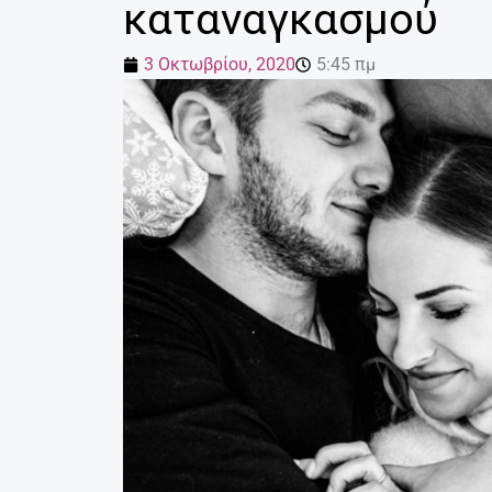
καταναγκασμού
3 Οκτωβρίου, 2020
5:45 πμ