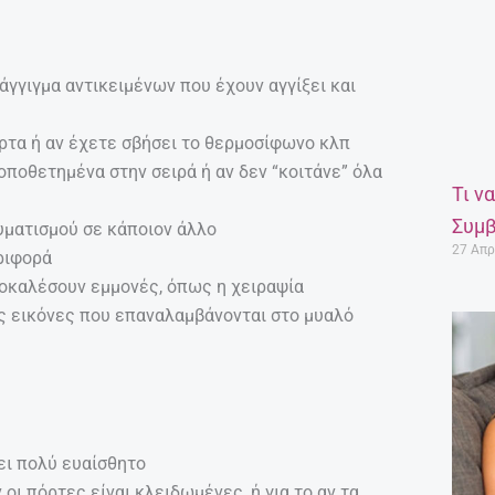
άγγιγμα αντικειμένων που έχουν αγγίξει και
όρτα ή αν έχετε σβήσει το θερμοσίφωνο κλπ
τοποθετημένα στην σειρά ή αν δεν “κοιτάνε” όλα
Τι ν
Συμβ
ματισμού σε κάποιον άλλο
27 Απρ
ριφορά
οκαλέσουν εμμονές, όπως η χειραψία
ς εικόνες που επαναλαμβάνονται στο μυαλό
ει πολύ ευαίσθητο
 οι πόρτες είναι κλειδωμένες, ή για το αν τα