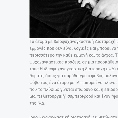
Τα άτομα με Ιδεοψυχαναγκαστική Διαταραχή μ
εμμονές που δεν είναι λογικές και μπορεί να
περισσότερο την κάθε εμμονή και το άγχος. Τ
ψυχαναγκαστικές πράξεις, σε μια προσπάθεια
τους.Η ιδεοψυχαναγκαστική διαταραχή (ΙΨΔ)
θέματα, όπως για παράδειγμα ο φόβος μόλυνση
φόβο του, ένα άτομο με ΙΔΨ μπορεί να πλένει
που το πλύσιμο γίνεται επώδυνο και η επιδερ
μια “τελετουργική” συμπεριφορά και έναν “φ
της ΙΨΔ.
Ιδεοψυχαναγκαστική διαταραχή: Συμπτώματα