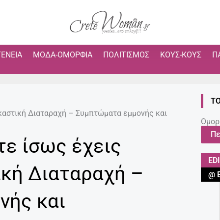
ΓΈΝΕΙΑ
ΜΌΔΑ-ΟΜΟΡΦΙΆ
ΠΟΛΙΤΙΣΜΌΣ
ΚΟΥΣ-ΚΟΥΣ
Π
ΤΟ
γκαστική Διαταραχή – Συμπτώματα εμμονής και
Ομορ
Πε
τε ίσως έχεις
ED
κή Διαταραχή –
@ 
νής και