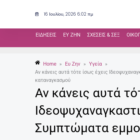
Μετάβαση
στο
16 Ιουλίου, 2026 6:02 πμ
περιεχόμενο
ΕΙΔΉΣΕΙΣ
ΕΥ ΖΗΝ
ΣΧΈΣΕΙΣ & ΣΕΞ
ΟΙΚΟ
Home
»
Ευ Ζην
»
Υγεία
»
Αν κάνεις αυτά τότε ίσως έχεις Ιδεοψυχανα
καταναγκασμού
Αν κάνεις αυτά τό
Ιδεοψυχαναγκαστι
Συμπτώματα εμμο