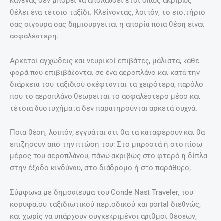
κανένας δεν μπορεί να απολαύσει έτσι όπως ακριβώς
θέλει ένα τέτοιο ταξίδι. Κλείνοντας, λοιπόν, το εισιτήριό
σας σίγουρα σας δημιουργείται η απορία ποια θέση είναι
ασφαλέστερη.
Αρκετοί αγχώδεις και νευρικοί επιβάτες, μάλιστα, κάθε
φορά που επιβιβάζονται σε ένα αεροπλάνο και κατά την
διάρκεια του ταξιδιού σκέφτονται τα χειρότερα, παρόλο
που το αεροπλάνο θεωρείται το ασφαλέστερο μέσο και
τέτοια δυστυχήματα δεν παρατηρούνται αρκετά συχνά.
Ποια θέση, λοιπόν, εγγυάται ότι θα τα καταφέρουν και θα
επιζήσουν από την πτώση του; Στο μπροστά ή στο πίσω
μέρος του αεροπλάνου, πάνω ακριβώς στο φτερό ή δίπλα
στην έξοδο κινδύνου, στο διάδρομο ή στο παράθυρο;
Σύμφωνα με δημοσίευμα του Conde Nast Traveler, του
κορυφαίου ταξιδιωτικού περιοδικού και portal διεθνώς,
και χωρίς να υπάρχουν συγκεκριμένοι αριθμοί θέσεων,