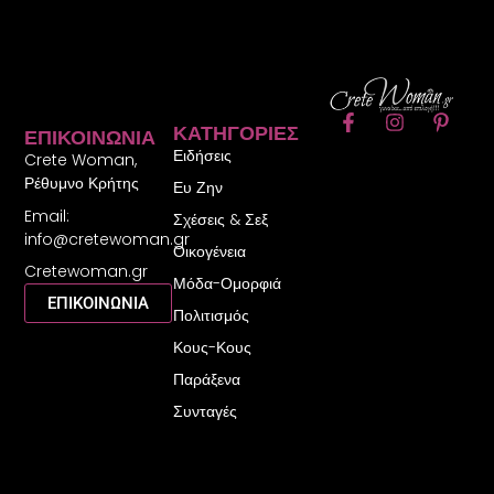
F
I
P
ΚΑΤΗΓΟΡΊΕΣ
ΕΠΙΚΟΙΝΩΝΊΑ
a
n
i
Ειδήσεις
c
s
n
Crete Woman,
e
t
t
Ρέθυμνο Κρήτης
Ευ Ζην
b
a
e
Email:
o
g
r
Σχέσεις & Σεξ
o
r
e
info@cretewoman.gr
Οικογένεια
k
a
s
Cretewoman.gr
-
m
t
Μόδα-Ομορφιά
f
-
ΕΠΙΚΟΙΝΩΝΙΑ
Πολιτισμός
p
Κους-Κους
Παράξενα
Συνταγές