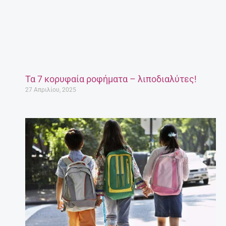
Τα 7 κορυφαία ροφήματα – λιποδιαλύτες!
27 Απριλίου, 2025