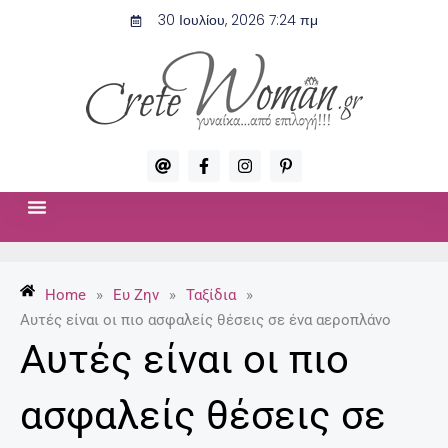
Μετάβαση
30 Ιουλίου, 2026 7:24 πμ
στο
περιεχόμενο
A
F
I
P
t
a
n
i
c
s
n
e
t
t
b
a
e
o
g
r
ΣΧΈΣΕΙΣ & ΣΕΞ
ΜΌΔΑ-ΟΜΟΡΦΙΆ
o
r
e
k
a
s
-
m
t
Home
»
Ευ Ζην
»
Ταξίδια
»
f
-
p
Αυτές είναι οι πιο ασφαλείς θέσεις σε ένα αεροπλάνo
Αυτές είναι οι πιο
ασφαλείς θέσεις σε