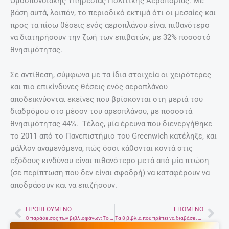
Ομοσπονδιακής Υπηρεσίας Πολιτικής Αεροπορίας. Με
βάση αυτά, λοιπόν, το περιοδικό εκτιμά ότι οι μεσαίες και
προς τα πίσω θέσεις ενός αεροπλάνου είναι πιθανότερο
να διατηρήσουν την ζωή των επιβατών, με 32% ποσοστό
θνησιμότητας.
Σε αντίθεση, σύμφωνα με τα ίδια στοιχεία οι χειρότερες
και πιο επικίνδυνες θέσεις ενός αεροπλάνου
αποδεικνύονται εκείνες που βρίσκονται στη μεριά του
διαδρόμου στο μέσον του αρεοπλάνου, με ποσοστά
θνησιμότητας 44%. Τέλος, μία έρευνα που διενεργήθηκε
το 2011 από το Πανεπιστήμιο του Greenwich κατέληξε, και
μάλλον αναμενόμενα, πώς όσοι κάθονται κοντά στις
εξόδους κινδύνου είναι πιθανότερο μετά από μία πτώση
(σε περίπτωση που δεν είναι σφοδρή) να καταφέρουν να
αποδράσουν και να επιζήσουν.
ΠΡΟΗΓΟΎΜΕΝΟ
ΕΠΌΜΕΝΟ
Prev
Nex
Ο παράδεισος των βιβλιοφάγων: Το εντυπωσιακό ξενοδοχείο με τους 45.000 τίτλους
Τα 8 βιβλία που πρέπει να διαβάσει κάθε παιδί και έφηβος