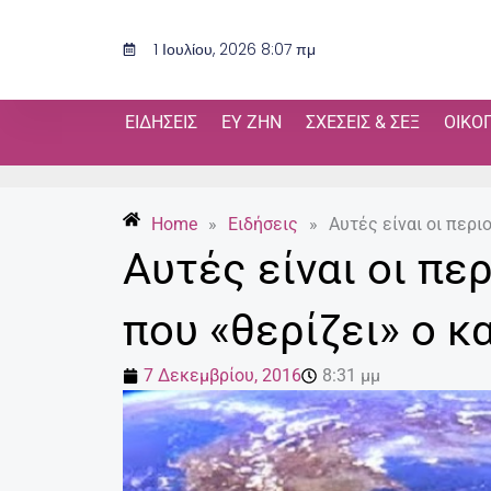
Μετάβαση
στο
1 Ιουλίου, 2026 8:07 πμ
περιεχόμενο
ΕΙΔΉΣΕΙΣ
ΕΥ ΖΗΝ
ΣΧΈΣΕΙΣ & ΣΕΞ
ΟΙΚΟ
Home
»
Ειδήσεις
»
Αυτές είναι οι περι
Αυτές είναι οι πε
που «θερίζει» ο κ
7 Δεκεμβρίου, 2016
8:31 μμ