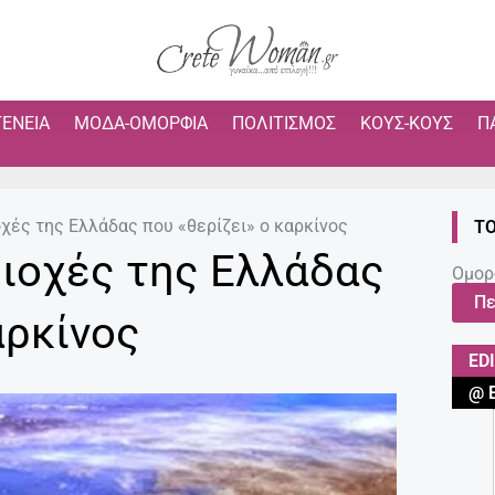
ΓΈΝΕΙΑ
ΜΌΔΑ-ΟΜΟΡΦΙΆ
ΠΟΛΙΤΙΣΜΌΣ
ΚΟΥΣ-ΚΟΥΣ
Π
οχές της Ελλάδας που «θερίζει» ο καρκίνος
ΤΟ
ριοχές της Ελλάδας
Ομορ
Πε
αρκίνος
ED
@ 