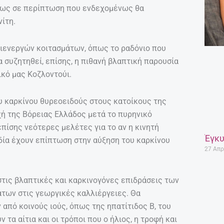
δίως σε περίπτωση που ενδεχομένως θα
ίτη.
διενεργών κοιτασμάτων, όπως το ραδόνιο που
 συζητηθεί, επίσης, η πιθανή βλαπτική παρουσία
κό μας Κοζλοντούι.
ου καρκίνου θυρεοειδούς στους κατοίκους της
χή της Βόρειας Ελλάδος μετά το πυρηνικό
πίσης νεότερες μελέτες για το αν η κινητή
Έγκυ
δία έχουν επίπτωση στην αύξηση του καρκίνου
27 Απρ
τις βλαπτικές και καρκινογόνες επιδράσεις των
των στις γεωργικές καλλιέργειες. Θα
από κοινούς ιούς, όπως της ηπατίτιδος Β, του
ν τα αίτια και οι τρόποι που ο ήλιος, η τροφή και