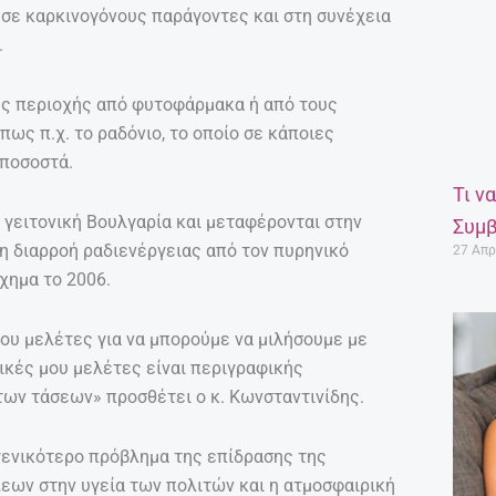
ν σε καρκινογόνους παράγοντες και στη συνέχεια
.
της περιοχής από φυτοφάρμακα ή από τους
ως π.χ. το ραδόνιο, το οποίο σε κάποιες
 ποσοστά.
Τι ν
 γειτονική Βουλγαρία και μεταφέρονται στην
Συμβ
τη διαρροή ραδιενέργειας από τον πυρηνικό
27 Απρ
χημα το 2006.
ου μελέτες για να μπορούμε να μιλήσουμε με
δικές μου μελέτες είναι περιγραφικής
 των τάσεων» προσθέτει ο κ. Κωνσταντινίδης.
 γενικότερο πρόβλημα της επίδρασης της
ων στην υγεία των πολιτών και η ατμοσφαιρική