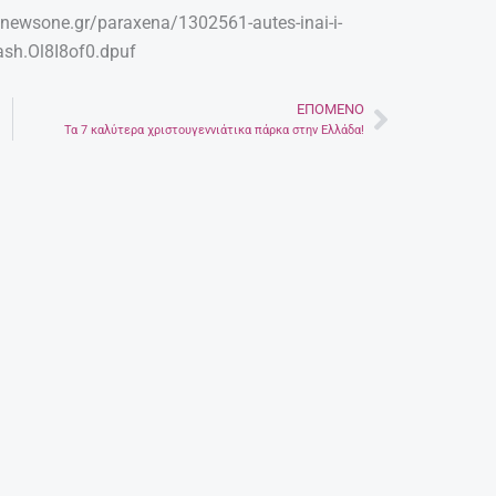
//newsone.gr/paraxena/1302561-autes-inai-i-
hash.Ol8I8of0.dpuf
ΕΠΌΜΕΝΟ
Next
Τα 7 καλύτερα χριστουγεννιάτικα πάρκα στην Ελλάδα!