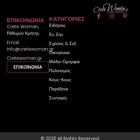
F
I
P
ΚΑΤΗΓΟΡΊΕΣ
ΕΠΙΚΟΙΝΩΝΊΑ
a
n
i
Ειδήσεις
c
s
n
Crete Woman,
e
t
t
Ρέθυμνο Κρήτης
Ευ Ζην
b
a
e
Email:
o
g
r
Σχέσεις & Σεξ
o
r
e
info@cretewoman.gr
Οικογένεια
k
a
s
Cretewoman.gr
-
m
t
Μόδα-Ομορφιά
f
-
ΕΠΙΚΟΙΝΩΝΙΑ
Πολιτισμός
p
Κους-Κους
Παράξενα
Συνταγές
© 2026 All Rights Reserved.