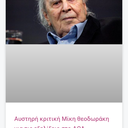
Αυστηρή κριτική Μίκη θεοδωράκη