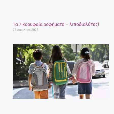
Τα 7 κορυφαία ροφήματα – λιποδιαλύτες!
27 Απριλίου, 2025