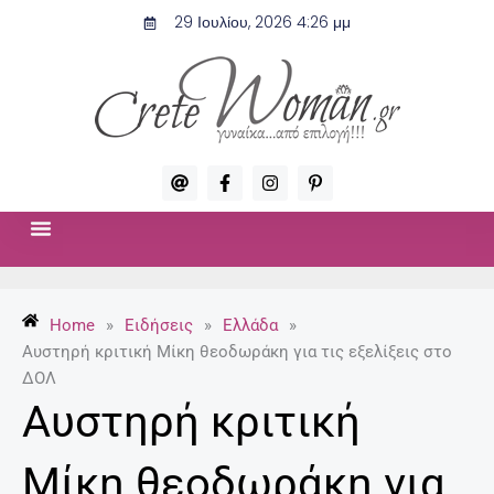
Μετάβαση
29 Ιουλίου, 2026 4:26 μμ
στο
περιεχόμενο
A
F
I
P
t
a
n
i
c
s
n
e
t
t
b
a
e
o
g
r
ΣΧΈΣΕΙΣ & ΣΕΞ
ΜΌΔΑ-ΟΜΟΡΦΙΆ
o
r
e
k
a
s
-
m
t
Home
»
Ειδήσεις
»
Ελλάδα
»
f
-
p
Αυστηρή κριτική Μίκη θεοδωράκη για τις εξελίξεις στο
ΔΟΛ
Αυστηρή κριτική
Μίκη θεοδωράκη για