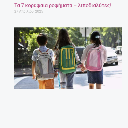
Τα 7 κορυφαία ροφήματα – λιποδιαλύτες!
27 Απριλίου, 2025