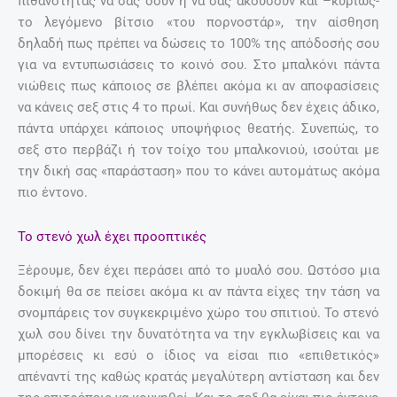
πιθανότητας να σας δουν ή να σας ακούσουν και –κυρίως-
το λεγόμενο βίτσιο «του πορνοστάρ», την αίσθηση
δηλαδή πως πρέπει να δώσεις το 100% της απόδοσής σου
για να εντυπωσιάσεις το κοινό σου. Στο μπαλκόνι πάντα
νιώθεις πως κάποιος σε βλέπει ακόμα κι αν αποφασίσεις
να κάνεις σεξ στις 4 το πρωί. Και συνήθως δεν έχεις άδικο,
πάντα υπάρχει κάποιος υποψήφιος θεατής. Συνεπώς, το
σεξ στο περβάζι ή τον τοίχο του μπαλκονιού, ισούται με
την δική σας «παράσταση» που το κάνει αυτομάτως ακόμα
πιο έντονο.
Το στενό χωλ έχει προοπτικές
Ξέρουμε, δεν έχει περάσει από το μυαλό σου. Ωστόσο μια
δοκιμή θα σε πείσει ακόμα κι αν πάντα είχες την τάση να
σνομπάρεις τον συγκεκριμένο χώρο του σπιτιού. Το στενό
χωλ σου δίνει την δυνατότητα να την εγκλωβίσεις και να
μπορέσεις κι εσύ ο ίδιος να είσαι πιο «επιθετικός»
απέναντί της καθώς κρατάς μεγαλύτερη αντίσταση και δεν