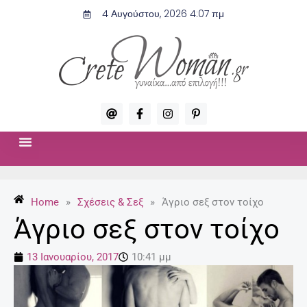
Μετάβαση
4 Αυγούστου, 2026 4:07 πμ
στο
περιεχόμενο
A
F
I
P
t
a
n
i
c
s
n
e
t
t
b
a
e
o
g
r
ΣΧΈΣΕΙΣ & ΣΕΞ
ΜΌΔΑ-ΟΜΟΡΦΙΆ
o
r
e
k
a
s
-
m
t
Home
»
Σχέσεις & Σεξ
»
Άγριο σεξ στον τοίχο
f
-
p
Άγριο σεξ στον τοίχο
13 Ιανουαρίου, 2017
10:41 μμ