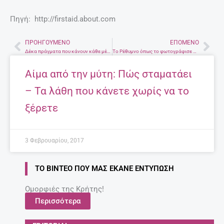
Πηγή: http://firstaid.about.com
ΠΡΟΗΓΟΎΜΕΝΟ
ΕΠΌΜΕΝΟ
Prev
Nex
Δέκα πράγματα που κάνουν κάθε μέρα τα ευτυχισμένα ζευγάρια
Το Ρέθυμνο όπως το φωτογράφισε η θρυλική Nelly’s το μακρινό 1927!
Αίμα από την μύτη: Πώς σταματάει
– Τα λάθη που κάνετε χωρίς να το
ξέρετε
3 Φεβρουαρίου, 2017
ΤΟ ΒΊΝΤΕΟ ΠΟΥ ΜΑΣ ΈΚΑΝΕ ΕΝΤΎΠΩΣΗ
Ομορφιές της Κρήτης!
Περισσότερα