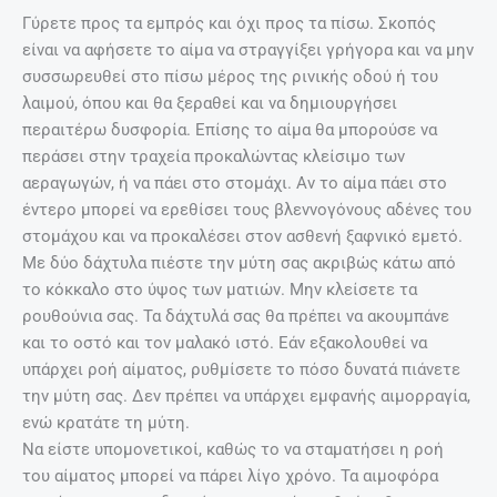
Γύρετε προς τα εμπρός και όχι προς τα πίσω. Σκοπός
είναι να αφήσετε το αίμα να στραγγίξει γρήγορα και να μην
συσσωρευθεί στο πίσω μέρος της ρινικής οδού ή του
λαιμού, όπου και θα ξεραθεί και να δημιουργήσει
περαιτέρω δυσφορία. Επίσης το αίμα θα μπορούσε να
περάσει στην τραχεία προκαλώντας κλείσιμο των
αεραγωγών, ή να πάει στο στομάχι. Αν το αίμα πάει στο
έντερο μπορεί να ερεθίσει τους βλεννογόνους αδένες του
στομάχου και να προκαλέσει στον ασθενή ξαφνικό εμετό.
Με δύο δάχτυλα πιέστε την μύτη σας ακριβώς κάτω από
το κόκκαλο στο ύψος των ματιών. Μην κλείσετε τα
ρουθούνια σας. Τα δάχτυλά σας θα πρέπει να ακουμπάνε
και το οστό και τον μαλακό ιστό. Εάν εξακολουθεί να
υπάρχει ροή αίματος, ρυθμίσετε το πόσο δυνατά πιάνετε
την μύτη σας. Δεν πρέπει να υπάρχει εμφανής αιμορραγία,
ενώ κρατάτε τη μύτη.
Να είστε υπομονετικοί, καθώς το να σταματήσει η ροή
του αίματος μπορεί να πάρει λίγο χρόνο. Τα αιμοφόρα