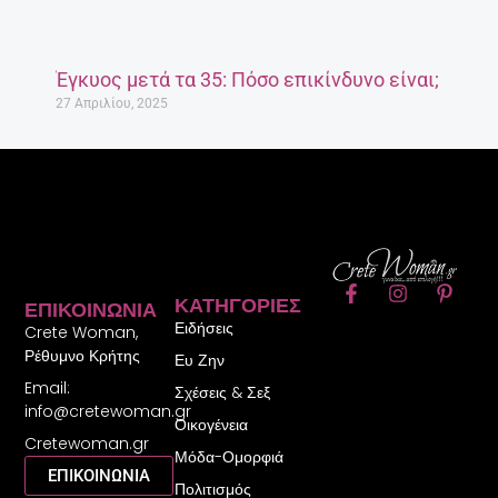
Έγκυος μετά τα 35: Πόσο επικίνδυνο είναι;
27 Απριλίου, 2025
F
I
P
ΚΑΤΗΓΟΡΊΕΣ
ΕΠΙΚΟΙΝΩΝΊΑ
a
n
i
Ειδήσεις
c
s
n
Crete Woman,
e
t
t
Ρέθυμνο Κρήτης
Ευ Ζην
b
a
e
Email:
o
g
r
Σχέσεις & Σεξ
o
r
e
info@cretewoman.gr
Οικογένεια
k
a
s
Cretewoman.gr
-
m
t
Μόδα-Ομορφιά
f
-
ΕΠΙΚΟΙΝΩΝΙΑ
Πολιτισμός
p