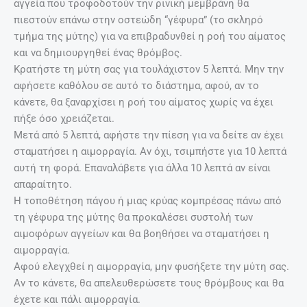
αγγεία που τροφοδοτούν την ρινική μεμβράνη θα
πιεστούν επάνω στην οστεώδη “γέφυρα” (το σκληρό
τμήμα της μύτης) για να επιβραδυνθεί η ροή του αίματος
και να δημιουργηθεί ένας θρόμβος.
Κρατήστε τη μύτη σας για τουλάχιστον 5 λεπτά. Μην την
αφήσετε καθόλου σε αυτό το διάστημα, αφού, αν το
κάνετε, θα ξαναρχίσει η ροή του αίματος χωρίς να έχει
πήξε όσο χρειάζεται.
Μετά από 5 λεπτά, αφήστε την πίεση για να δείτε αν έχει
σταματήσει η αιμορραγία. Αν όχι, τσιμπήστε για 10 λεπτά
αυτή τη φορά. Επαναλάβετε για άλλα 10 λεπτά αν είναι
απαραίτητο.
Η τοποθέτηση πάγου ή μιας κρύας κομπρέσας πάνω από
τη γέφυρα της μύτης θα προκαλέσει συστολή των
αιμοφόρων αγγείων και θα βοηθήσει να σταματήσει η
αιμορραγία.
Αφού ελεγχθεί η αιμορραγία, μην φυσήξετε την μύτη σας.
Αν το κάνετε, θα απελευθερώσετε τους θρόμβους και θα
έχετε και πάλι αιμορραγία.