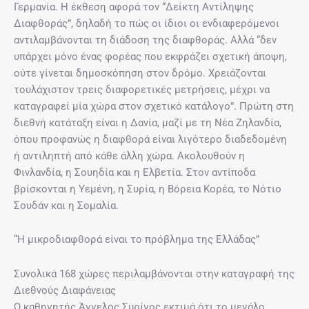
Γερμανία. Η έκθεση αφορά τον “Δείκτη Αντίληψης
Διαφθοράς”, δηλαδή το πώς οι ίδιοι οι ενδιαφερόμενοι
αντιλαμβάνονται τη διάδοση της διαφθοράς. Αλλά “δεν
υπάρχει μόνο ένας φορέας που εκφράζει σχετική άποψη,
ούτε γίνεται δημοσκόπηση στον δρόμο. Χρειάζονται
τουλάχιστον τρεις διαφορετικές μετρήσεις, μέχρι να
καταγραφεί μία χώρα στον σχετικό κατάλογο”. Πρώτη στη
διεθνή κατάταξη είναι η Δανία, μαζί με τη Νέα Ζηλανδία,
όπου προφανώς η διαφθορά είναι λιγότερο διαδεδομένη
ή αντιληπτή από κάθε άλλη χώρα. Ακολουθούν η
Φινλανδία, η Σουηδία και η Ελβετία. Στον αντίποδα
βρίσκονται η Υεμένη, η Συρία, η Βόρεια Κορέα, το Νότιο
Σουδάν και η Σομαλία.
“Η μικροδιαφθορά είναι το πρόβλημα της Ελλάδας”
Συνολικά 168 χώρες περιλαμβάνονται στην καταγραφή της
Διεθνούς Διαφάνειας
Ο καθηγητής Άγγελος Συρίγος εκτιμά ότι το μεγάλο