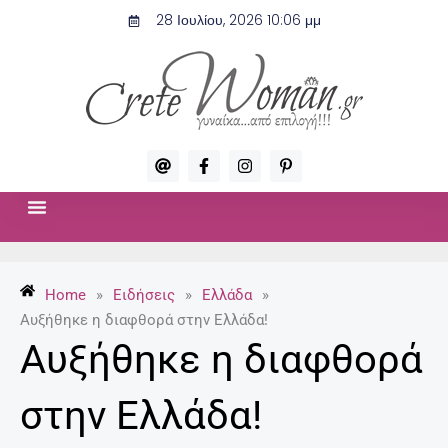
Μετάβαση
28 Ιουλίου, 2026 10:06 μμ
στο
περιεχόμενο
A
F
I
P
t
a
n
i
c
s
n
e
t
t
b
a
e
o
g
r
ΣΧΈΣΕΙΣ & ΣΕΞ
ΜΌΔΑ-ΟΜΟΡΦΙΆ
o
r
e
k
a
s
-
m
t
Home
»
Ειδήσεις
»
Ελλάδα
»
f
-
p
Αυξήθηκε η διαφθορά στην Ελλάδα!
Αυξήθηκε η διαφθορά
στην Ελλάδα!