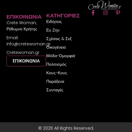
F
I
P
ΚΑΤΗΓΟΡΊΕΣ
ΕΠΙΚΟΙΝΩΝΊΑ
a
n
i
Ειδήσεις
c
s
n
Crete Woman,
e
t
t
Ρέθυμνο Κρήτης
Ευ Ζην
b
a
e
Email:
o
g
r
Σχέσεις & Σεξ
o
r
e
info@cretewoman.gr
Οικογένεια
k
a
s
Cretewoman.gr
-
m
t
Μόδα-Ομορφιά
f
-
ΕΠΙΚΟΙΝΩΝΙΑ
Πολιτισμός
p
Κους-Κους
Παράξενα
Συνταγές
© 2026 All Rights Reserved.