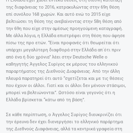
Η Ελλάδα έχει χάσει έντεκα θέσεις στη διεθνή κατάταξη
της διαφάνειας το 2016, κατρακυλώντας στην 69η θέση
επί συνόλου 168 χωρών. Και αυτό ενώ το 2015 είχε
βελτιώσει τη θέση της ανεβαίνοντας στην 58η θέση από
την 69η που είχε στην αμέσως προηγούμενη καταγραφή.
Με άλλα λόγια, η Ελλάδα επιστρέφει στη θέση που άφησε
πίσω της προ ετών. “Είναι προφανές ότι θεωρείται ότι
υπάρχει μεγαλύτερη διαφθορά στην Ελλάδα απ΄ότι πριν
από ένα ή δύο χρόνια” λέει στην Deutsche Welle ο
καθηγητής Άγγελος Συρίγος εκ μέρους του ελληνικού
παραρτήματος της Διεθνούς Διαφάνειας. Από την άλλη
πλευρά παρατηρεί ότι αυτό “σχετίζεται και με τις θέσεις
που έχουν οι άλλοι. Γιατί και οι άλλοι δεν μένουν στάσιμοι,
μπορεί να βελτιώνονται”. Ωστόσο είναι γεγονός ότι η
Ελλάδα βρίσκεται “κάτω από τη βάση”.
Σε κάθε περίπτωση, ο Άγγελος Συρίγος διευκρινίζει ότι
την έρευνα δεν έχει διενεργήσει το ελληνικό παράρτημα
της Διεθνούς Διαφάνειας, αλλά τα κεντρικά γραφεία στη