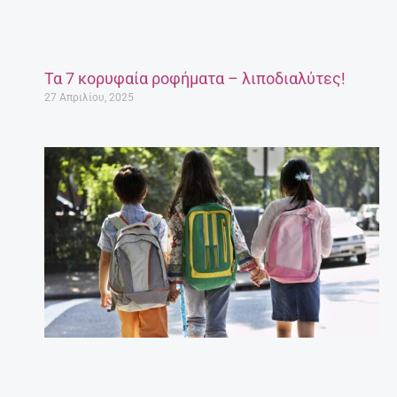
Τα 7 κορυφαία ροφήματα – λιποδιαλύτες!
27 Απριλίου, 2025