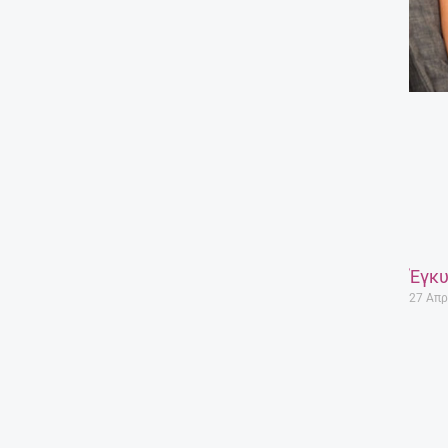
Έγκυ
27 Απρ