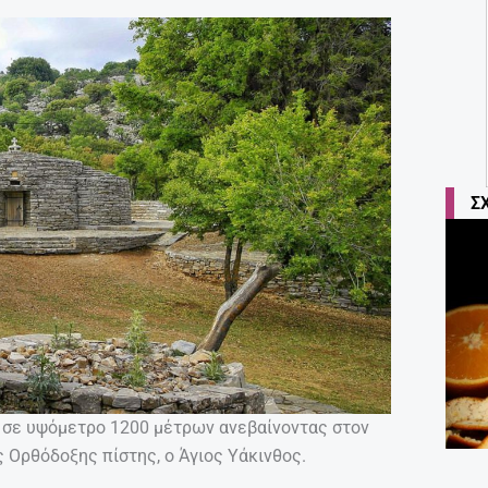
Σ
ς σε υψόμετρο 1200 μέτρων ανεβαίνοντας στον
 Ορθόδοξης πίστης, ο Άγιος Υάκινθος.