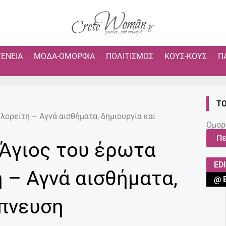
ΓΈΝΕΙΑ
ΜΌΔΑ-ΟΜΟΡΦΙΆ
ΠΟΛΙΤΙΣΜΌΣ
ΚΟΥΣ-ΚΟΥΣ
Π
ΤΟ
ηλορείτη – Αγνά αισθήματα, δημιουργία και
Ομορ
Πε
 Άγιος του έρωτα
ED
 – Αγνά αισθήματα,
@ 
μπνευση