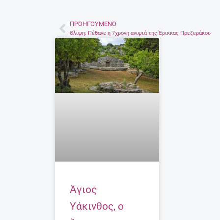
ΠΡΟΗΓΟΎΜΕΝΟ
Prev
Θλίψη: Πέθανε η 7χρονη ανιψιά της Έρικκας Πρεζεράκου
Άγιος
Υάκινθος, ο