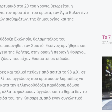
αρτυρικό στα 20 του χρόνια θεωρείται η
ια τον προστάτη του έρωτα, τον Άγιο Βαλεντίνο
ών αισθημάτων, της δημιουργίας και της
Τα 7
ρθόδοξη Εκκλησία, θαλαμηπόλος του
27 Απρ
α απαρνηθεί τον Χριστό. Εκείνος αρνήθηκε και
εια της Κρήτης, στην ορεινή περιοχή Φούρνοι,
α ζώων που είχαν θυσιαστεί σε είδωλα.
ς και τελικά πέθανε από ασιτία το 98 μ.Χ., σε
κελί του αγγέλους που κρατούσαν λαμπάδες να
 κατά την ελληνορθόδοξη παράδοση, έδωσε
, αλλά το φύλασσαν άγγελοι και τα θηρία δεν το
ρίδα του, την Καισάρεια, από έναν συγκλητικό