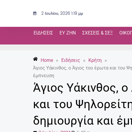
Μετάβαση
στο
2 Ιουλίου, 2026 1:19 μμ
περιεχόμενο
ΕΙΔΉΣΕΙΣ
ΕΥ ΖΗΝ
ΣΧΈΣΕΙΣ & ΣΕΞ
ΟΙΚΟ
Home
»
Ειδήσεις
»
Κρήτη
»
Άγιος Υάκινθος, ο Άγιος του έρωτα και του Ψ
έμπνευση
Άγιος Υάκινθος, ο
και του Ψηλορείτη
δημιουργία και έ