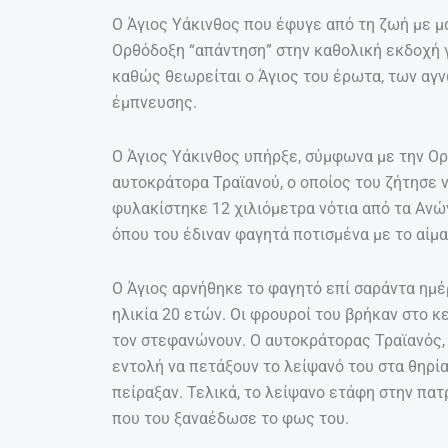
Ο Άγιος Υάκινθος που έφυγε από τη ζωή με μ
Ορθόδοξη “απάντηση” στην καθολική εκδοχή γ
καθώς θεωρείται ο Άγιος του έρωτα, των αγν
έμπνευσης.
Ο Άγιος Υάκινθος υπήρξε, σύμφωνα με την Ο
αυτοκράτορα Τραϊανού, ο οποίος του ζήτησε ν
φυλακίστηκε 12 χιλιόμετρα νότια από τα Ανώγ
όπου του έδιναν φαγητά ποτισμένα με το αίμ
Ο Άγιος αρνήθηκε το φαγητό επί σαράντα ημέρε
ηλικία 20 ετών. Οι φρουροί του βρήκαν στο 
τον στεφανώνουν. Ο αυτοκράτορας Τραϊανός,
εντολή να πετάξουν το λείψανό του στα θηρία
πείραξαν. Τελικά, το λείψανο ετάφη στην πατ
που του ξαναέδωσε το φως του.