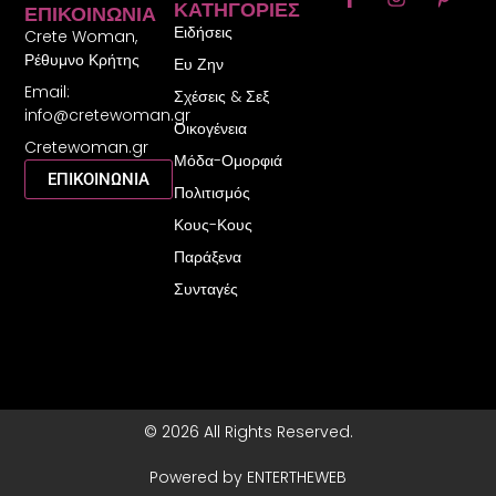
ΚΑΤΗΓΟΡΊΕΣ
ΕΠΙΚΟΙΝΩΝΊΑ
a
n
i
Ειδήσεις
c
s
n
Crete Woman,
e
t
t
Ρέθυμνο Κρήτης
Ευ Ζην
b
a
e
Email:
o
g
r
Σχέσεις & Σεξ
o
r
e
info@cretewoman.gr
Οικογένεια
k
a
s
Cretewoman.gr
-
m
t
Μόδα-Ομορφιά
f
-
ΕΠΙΚΟΙΝΩΝΙΑ
Πολιτισμός
p
Κους-Κους
Παράξενα
Συνταγές
© 2026 All Rights Reserved.
Powered by ENTERTHEWEB