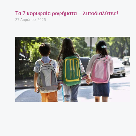
Τα 7 κορυφαία ροφήματα – λιποδιαλύτες!
27 Απριλίου, 2025