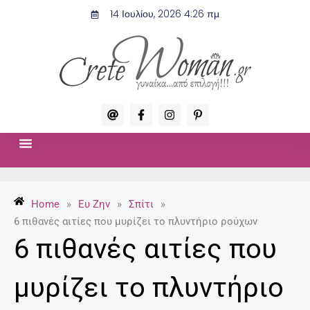
Μετάβαση
14 Ιουλίου, 2026 4:26 πμ
στο
περιεχόμενο
A
F
I
P
t
a
n
i
c
s
n
e
t
t
b
a
e
o
g
r
ΣΧΈΣΕΙΣ & ΣΕΞ
ΜΌΔΑ-ΟΜΟΡΦΙΆ
o
r
e
k
a
s
-
m
t
Home
»
Ευ Ζην
»
Σπίτι
»
f
-
p
6 πιθανές αιτίες που μυρίζει το πλυντήριο ρούχων
6 πιθανές αιτίες που
μυρίζει το πλυντήριο