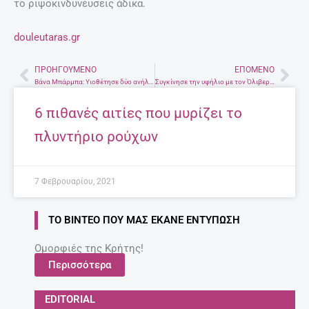
το ριψοκινδυνέυσεις άδικα.
douleutaras.gr
ΠΡΟΗΓΟΎΜΕΝΟ
ΕΠΌΜΕΝΟ
Prev
Nex
Βάνα Μπάρμπα: Υιοθέτησε δύο ανήλικα αγόρια από το Πακιστάν
Συγκίνησε την υφήλιο με τον Όλιβερ Τουίστ – Κάρολος Ντίκενς ο συγγραφέας των φτωχών και των κατατρεγμένων
6 πιθανές αιτίες που μυρίζει το
πλυντήριο ρούχων
7 Φεβρουαρίου, 2021
ΤΟ ΒΊΝΤΕΟ ΠΟΥ ΜΑΣ ΈΚΑΝΕ ΕΝΤΎΠΩΣΗ
Ομορφιές της Κρήτης!
Περισσότερα
EDITORIAL