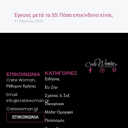
Έγκυος μετά τα 35: Πόσο επικίνδυνο είναι;
27 Απριλίου, 2025
F
I
P
ΚΑΤΗΓΟΡΊΕΣ
ΕΠΙΚΟΙΝΩΝΊΑ
a
n
i
Ειδήσεις
c
s
n
Crete Woman,
e
t
t
Ρέθυμνο Κρήτης
Ευ Ζην
b
a
e
Email:
o
g
r
Σχέσεις & Σεξ
o
r
e
info@cretewoman.gr
Οικογένεια
k
a
s
Cretewoman.gr
-
m
t
Μόδα-Ομορφιά
f
-
ΕΠΙΚΟΙΝΩΝΙΑ
Πολιτισμός
p