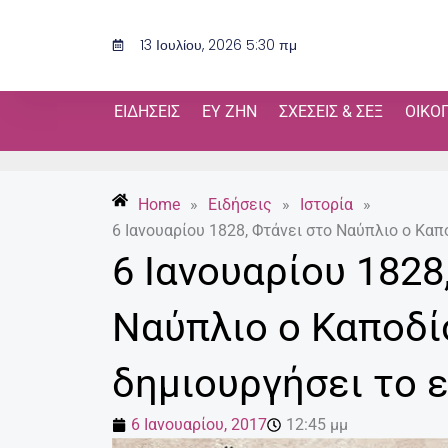
Μετάβαση
στο
13 Ιουλίου, 2026 5:30 πμ
περιεχόμενο
ΕΙΔΉΣΕΙΣ
ΕΥ ΖΗΝ
ΣΧΈΣΕΙΣ & ΣΕΞ
ΟΙΚΟ
Home
»
Ειδήσεις
»
Ιστορία
»
6 Ιανουαρίου 1828, Φτάνει στο Ναύπλιο ο Καπ
6 Ιανουαρίου 1828
Ναύπλιο ο Καποδί
δημιουργήσει το 
6 Ιανουαρίου, 2017
12:45 μμ