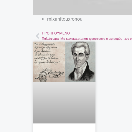
mixanitouxronou
ΠΡΟΗΓΟΎΜΕΝΟ
Prev
Παλιόχωρα