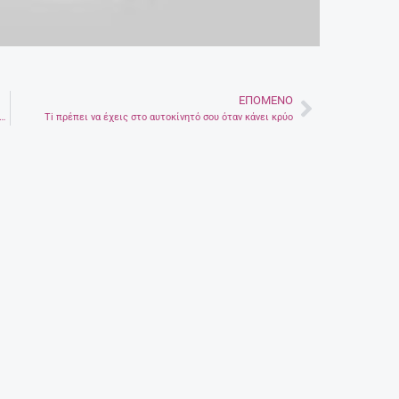
ΕΠΌΜΕΝΟ
Next
: Με κακοκαιρία και φουρτούνα ο αγιασμός των υδάτων (βίντεο)
Ti πρέπει να έχεις στο αυτοκίνητό σου όταν κάνει κρύο