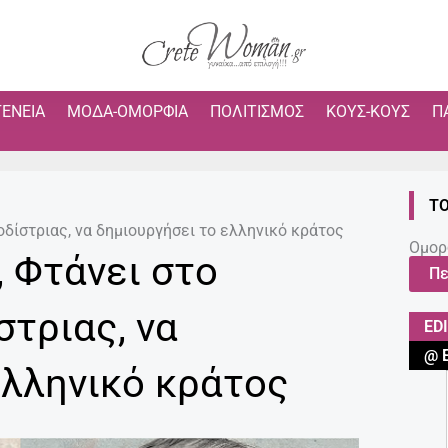
ΓΈΝΕΙΑ
ΜΌΔΑ-ΟΜΟΡΦΙΆ
ΠΟΛΙΤΙΣΜΌΣ
ΚΟΥΣ-ΚΟΥΣ
Π
ΤΟ
οδίστριας, να δημιουργήσει το ελληνικό κράτος
Ομορ
, Φτάνει στο
Πε
στριας, να
ED
@ 
ελληνικό κράτος