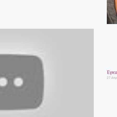
Έγκυ
27 Απρ