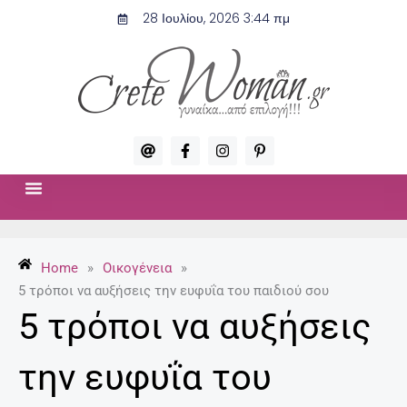
Μετάβαση
28 Ιουλίου, 2026 3:44 πμ
στο
περιεχόμενο
A
F
I
P
t
a
n
i
c
s
n
e
t
t
b
a
e
o
g
r
ΣΧΈΣΕΙΣ & ΣΕΞ
ΜΌΔΑ-ΟΜΟΡΦΙΆ
o
r
e
k
a
s
-
m
t
Home
»
Οικογένεια
»
f
-
p
5 τρόποι να αυξήσεις την ευφυΐα του παιδιού σου
5 τρόποι να αυξήσεις
την ευφυΐα του