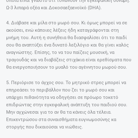
οποία είναι γνωστό ότι τονώνουν την εγκεφαλική δύναμη.
Ω-3 λιπαρά οξέα και Δοκοσαεξαενοϊκό (DHA).
4. Διάβασε και μίλα στο μωρό σου. Κι όμως μπορεί να σε
ακούσει, ενώ κάποιες λέξεις ήδη καταγράφονται στη
μνήμη του. Αυτή η συνήθεια θα διασφαλίσει ότι το παιδί
σου θα αναπτύξει ένα δυνατό λεξιλόγιο και θα γίνει καλός
αναγνώστης. Επίσης, το να του παίζεις μουσική, να
τραγουδάς και να διαβάζεις στιχάκια είναι ερεθίσματα που
θα ενεργοποιήσουν το μυαλό του αγέννητου μωρού σου.
5. Περιόρισε το άγχος σου. Το μητρικό στρες μπορεί να
επηρεάσει το περιβάλλον που ζει το μωρό σου και
υπάρχει πιθανότητα να οδηγήσει σε πρόωρο τοκετό
επιδρώντας στην εγκεφαλική ανάπτυξη του παιδιού σου.
Μην αγχώνεσαι για το αν θα τα κάνεις όλα τέλεια.
Επικεντρώσου στα συναισθήματα ευγνωμοσύνης κα
στοργής που δικαιούσαι να νιώθεις.