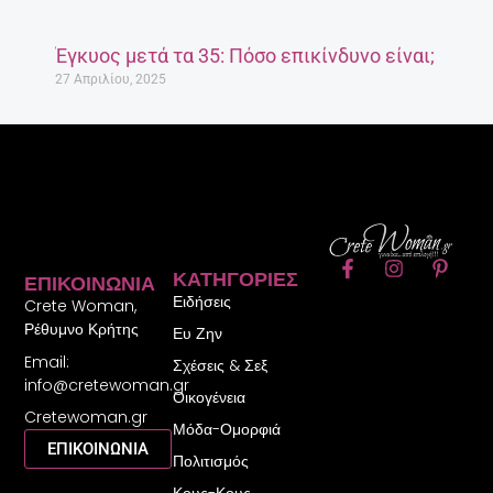
Έγκυος μετά τα 35: Πόσο επικίνδυνο είναι;
27 Απριλίου, 2025
F
I
P
ΚΑΤΗΓΟΡΊΕΣ
ΕΠΙΚΟΙΝΩΝΊΑ
a
n
i
Ειδήσεις
c
s
n
Crete Woman,
e
t
t
Ρέθυμνο Κρήτης
Ευ Ζην
b
a
e
Email:
o
g
r
Σχέσεις & Σεξ
o
r
e
info@cretewoman.gr
Οικογένεια
k
a
s
Cretewoman.gr
-
m
t
Μόδα-Ομορφιά
f
-
ΕΠΙΚΟΙΝΩΝΙΑ
Πολιτισμός
p