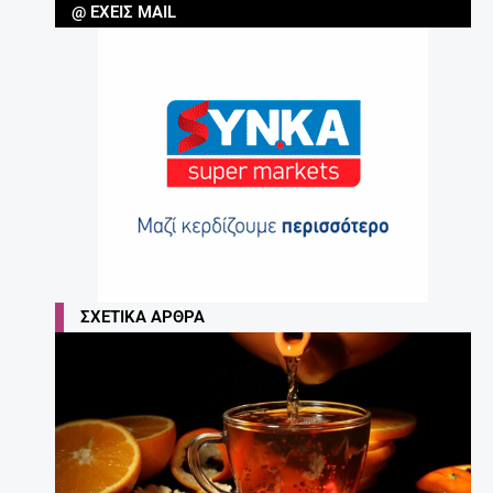
@ ΈΧΕΙΣ MAIL
ΣΧΕΤΙΚΆ ΆΡΘΡΑ