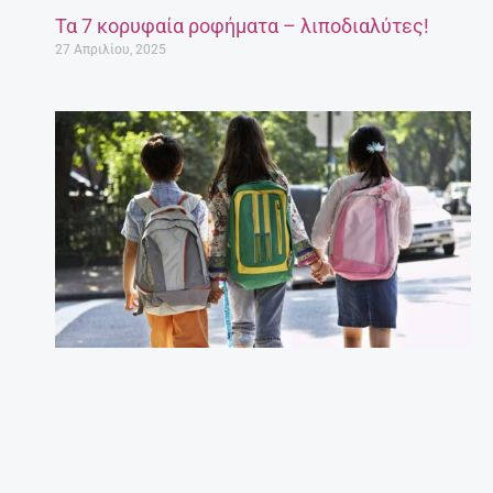
Τα 7 κορυφαία ροφήματα – λιποδιαλύτες!
27 Απριλίου, 2025