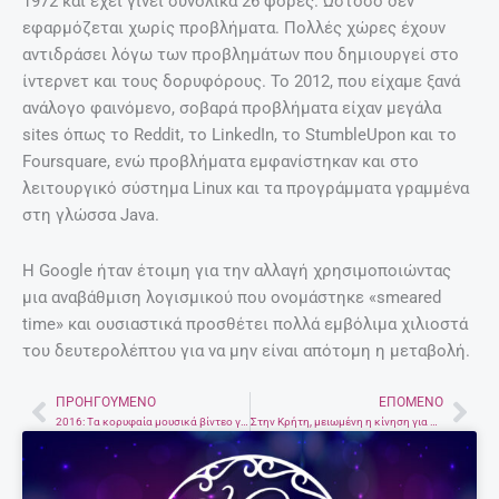
1972 και έχει γίνει συνολικά 26 φορές. Ωστόσο δεν
εφαρμόζεται χωρίς προβλήματα. Πολλές χώρες έχουν
αντιδράσει λόγω των προβλημάτων που δημιουργεί στο
ίντερνετ και τους δορυφόρους. Το 2012, που είχαμε ξανά
ανάλογο φαινόμενο, σοβαρά προβλήματα είχαν μεγάλα
sites όπως το Reddit, το LinkedIn, το StumbleUpon και το
Foursquare, ενώ προβλήματα εμφανίστηκαν και στο
λειτουργικό σύστημα Linux και τα προγράμματα γραμμένα
στη γλώσσα Java.
Η Google ήταν έτοιμη για την αλλαγή χρησιμοποιώντας
μια αναβάθμιση λογισμικού που ονομάστηκε «smeared
time» και ουσιαστικά προσθέτει πολλά εμβόλιμα χιλιοστά
του δευτερολέπτου για να μην είναι απότομη η μεταβολή.
ΠΡΟΗΓΟΎΜΕΝΟ
ΕΠΌΜΕΝΟ
Prev
Nex
2016: Τα κορυφαία μουσικά βίντεο για τους Έλληνες
Στην Κρήτη, μειωμένη η κίνηση για λαχεία, ΤΖΟΚΕΡ, ΠΡΟΤΟ