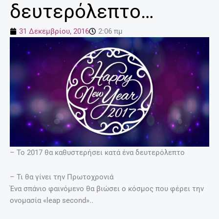
δευτερόλεπτο…
31 Δεκεμβρίου, 2016
2:06 πμ
– Το 2017 θα καθυστερήσει κατά ένα δευτερόλεπτο
– Τι θα γίνει την Πρωτοχρονιά
Ένα σπάνιο φαινόμενο θα βιώσει ο κόσμος που φέρει την
ονομασία «leap second»..