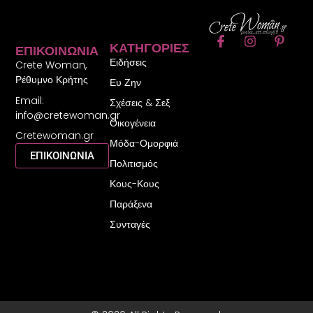
F
I
P
ΚΑΤΗΓΟΡΊΕΣ
ΕΠΙΚΟΙΝΩΝΊΑ
a
n
i
Ειδήσεις
c
s
n
Crete Woman,
e
t
t
Ρέθυμνο Κρήτης
Ευ Ζην
b
a
e
Email:
o
g
r
Σχέσεις & Σεξ
o
r
e
info@cretewoman.gr
Οικογένεια
k
a
s
Cretewoman.gr
-
m
t
Μόδα-Ομορφιά
f
-
ΕΠΙΚΟΙΝΩΝΙΑ
Πολιτισμός
p
Κους-Κους
Παράξενα
Συνταγές