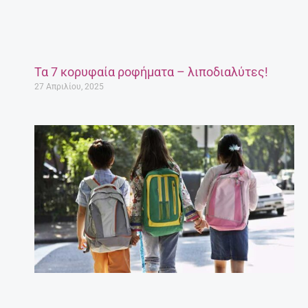
Τα 7 κορυφαία ροφήματα – λιποδιαλύτες!
27 Απριλίου, 2025