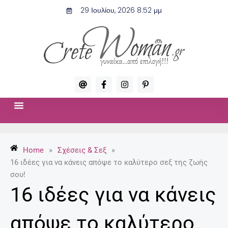
Μετάβαση
29 Ιουλίου, 2026 8:52 μμ
στο
περιεχόμενο
A
F
I
P
t
a
n
i
c
s
n
e
t
t
b
a
e
o
g
r
ΣΧΈΣΕΙΣ & ΣΕΞ
ΜΌΔΑ-ΟΜΟΡΦΙΆ
o
r
e
k
a
s
-
m
t
Home
»
Σχέσεις & Σεξ
»
f
-
p
16 ιδέες για να κάνεις απόψε το καλύτερο σεξ της ζωής
σου!
16 ιδέες για να κάνεις
απόψε το καλύτερο