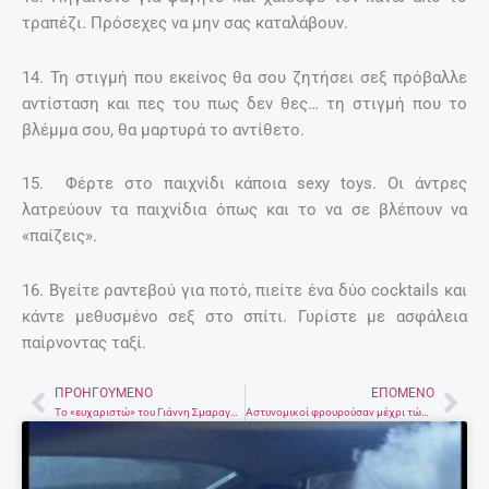
τραπέζι. Πρόσεχες να μην σας καταλάβουν.
14. Τη στιγμή που εκείνος θα σου ζητήσει σεξ πρόβαλλε
αντίσταση και πες του πως δεν θες… τη στιγμή που το
βλέμμα σου, θα μαρτυρά το αντίθετο.
15. Φέρτε στο παιχνίδι κάποια sexy toys. Οι άντρες
λατρεύουν τα παιχνίδια όπως και το να σε βλέπουν να
«παίζεις».
16. Βγείτε ραντεβού για ποτό, πιείτε ένα δύο cocktails και
κάντε μεθυσμένο σεξ στο σπίτι. Γυρίστε με ασφάλεια
παίρνοντας ταξί.
ΠΡΟΗΓΟΎΜΕΝΟ
ΕΠΌΜΕΝΟ
Prev
Nex
To «ευχαριστώ» του Γιάννη Σμαραγδή στους Κρητικούς για τη νέα του ταινία
Αστυνομικοί φρουρούσαν μέχρι τώρα την Μελίνα Μερκούρη