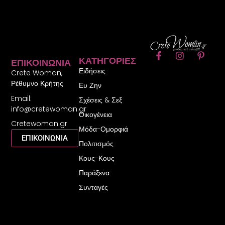
F
I
P
ΚΑΤΗΓΟΡΊΕΣ
ΕΠΙΚΟΙΝΩΝΊΑ
a
n
i
Ειδήσεις
c
s
n
Crete Woman,
e
t
t
Ρέθυμνο Κρήτης
Ευ Ζην
b
a
e
Email:
o
g
r
Σχέσεις & Σεξ
o
r
e
info@cretewoman.gr
Οικογένεια
k
a
s
Cretewoman.gr
-
m
t
Μόδα-Ομορφιά
f
-
ΕΠΙΚΟΙΝΩΝΙΑ
Πολιτισμός
p
Κους-Κους
Παράξενα
Συνταγές