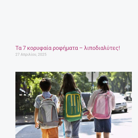
Τα 7 κορυφαία ροφήματα – λιποδιαλύτες!
27 Απριλίου, 2025