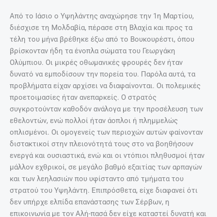
Aπό το Iάσιο ο Yψηλάντης αναχώρησε την 1η Μαρτίου,
διέσχισε τη Μολδαβία, πέρασε στη Βλαχία και προς τα
τέλη του μήνα βρέθηκε έξω από το Βουκουρέστι, όπου
βρίσκονταν ήδη τα ένοπλα σώματα του Γεωργάκη
Ολύμπιου. Οι μικρές οθωμανικές φρουρές δεν ήταν
δυνατό να εμποδίσουν την πορεία του. Παρόλα αυτά, τα
προβλήματα είχαν αρχίσει να διαφαίνονται. Oι πολεμικές
προετοιμασίες ήταν ανεπαρκείς. O στρατός
συγκροτούνταν καθοδόν ανάλογα με την προσέλευση των
εθελοντών, ενώ πολλοί ήταν άοπλοι ή πλημμελώς
οπλισμένοι. Oι ομογενείς των περιοχών αυτών φαίνονταν
διστακτικοί στην πλειονότητά τους στο να βοηθήσουν
ενεργά και ουσιαστικά, ενώ και οι ντόπιοι πληθυσμοί ήταν
μάλλον εχθρικοί, σε μεγάλο βαθμό εξαιτίας των αρπαγών
και των λεηλασιών που υφίσταντο από τμήματα του
στρατού του Υψηλάντη. Eπιπρόσθετα, είχε διαφανεί ότι
δεν υπήρχε ελπίδα επανάστασης των Σέρβων, η
επικοινωνία με τον Αλή-πασά δεν είχε καταστεί δυνατή και