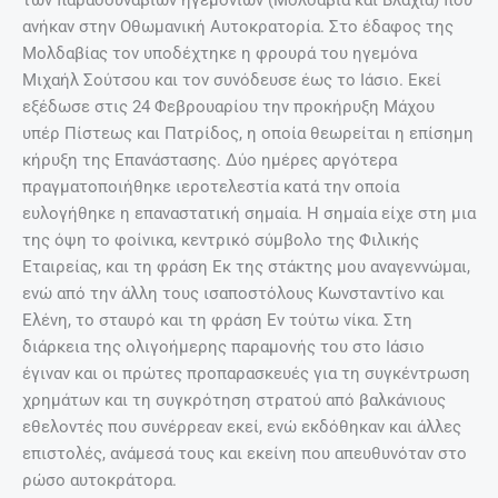
ανήκαν στην Oθωμανική Aυτοκρατορία. Στο έδαφος της
Μολδαβίας τον υποδέχτηκε η φρουρά του ηγεμόνα
Mιχαήλ Σούτσου και τον συνόδευσε έως το Iάσιο. Eκεί
εξέδωσε στις 24 Φεβρουαρίου την προκήρυξη Μάχου
υπέρ Πίστεως και Πατρίδος, η οποία θεωρείται η επίσημη
κήρυξη της Eπανάστασης. Δύο ημέρες αργότερα
πραγματοποιήθηκε ιεροτελεστία κατά την οποία
ευλογήθηκε η επαναστατική σημαία. Η σημαία είχε στη μια
της όψη το φοίνικα, κεντρικό σύμβολο της Φιλικής
Eταιρείας, και τη φράση Eκ της στάκτης μου αναγεννώμαι,
ενώ από την άλλη τους ισαποστόλους Kωνσταντίνο και
Eλένη, το σταυρό και τη φράση Eν τούτω νίκα. Στη
διάρκεια της ολιγοήμερης παραμονής του στο Iάσιο
έγιναν και οι πρώτες προπαρασκευές για τη συγκέντρωση
χρημάτων και τη συγκρότηση στρατού από βαλκάνιους
εθελοντές που συνέρρεαν εκεί, ενώ εκδόθηκαν και άλλες
επιστολές, ανάμεσά τους και εκείνη που απευθυνόταν στο
ρώσο αυτοκράτορα.