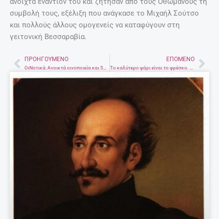
ανοιχτά εναντίον του και ζήτησαν από τους Οθωμανούς τη
συμβολή τους, εξέλιξη που ανάγκασε το Μιχαήλ Σούτσο
και πολλούς άλλους ομογενείς να καταφύγουν στη
γειτονική Βεσσαραβία.
ΠΡΟΗΓΟΎΜΕΝΟ
ΕΠΌΜΕΝΟ
Prev
Nex
ΟιΝοτικά: Ανοικτά οινοποιεία και 500 Κρητικά κρασιά
Το καλύτερο ψάρι είναι το φρέσκο. Πως το ξεχωρίζουμε.