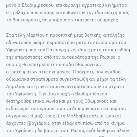
μόνο ο Βλαδιμιρέσκου, επικεφαλής αγροτικού κινήματος
στη Bλαχία που επίσης κατευθυνόταν την ίδια εποχή προς
το Βουκουρέστι, θα μπορούσε να καταστεί σύμμαχος.
Στα τέλη Μαρτίου η προοπτική μιας θετικής κατάληξης
αδυνατούσε ακόμη περισσότερο μετά τον αφορισμό του
Υψηλάντη από τον Πατριάρχη και ιδίως μετά την καταδίκη
της επανάστασης από τον αυτοκράτορα της Ρωσίας, ο
οποίος θα επέτρεπε την είσοδο οθωμανικών
στρατευμάτων στις ηγεμονίες. Πράγματι, πολυάριθμα
οθωμανικά στρατεύματα συγκεντρώθηκαν μέχρι τα τέλη
Απριλίου και ήταν έτοιμα να αντιμετωπίσουν το στρατό
του Υψηλάντη. Tην ίδια εποχή ο Βλαδιμιρέσκου
διατηρούσε επικοινωνία και με τους Οθωμανούς και
ενδιαφερόταν περισσότερο να διαπραγματευτεί παρά να
συγκρουστεί μαζί τους. Στη Mολδαβία πάλι οι τοπικοί
άρχοντες (βογιάροι), όταν είδαν ότι πίσω από το κίνημα
του Υψηλάντη δε βρισκόταν η Ρωσία, εκδηλώθηκαν πλέον