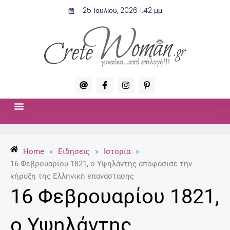
Μετάβαση
25 Ιουλίου, 2026 1:42 μμ
στο
περιεχόμενο
A
F
I
P
t
a
n
i
c
s
n
e
t
t
b
a
e
o
g
r
ΣΧΈΣΕΙΣ & ΣΕΞ
ΜΌΔΑ-ΟΜΟΡΦΙΆ
o
r
e
k
a
s
-
m
t
Home
»
Ειδήσεις
»
Ιστορία
»
f
-
p
16 Φεβρουαρίου 1821, ο Υψηλάντης αποφάσισε την
κήρυξη της Ελληνική επανάστασης
16 Φεβρουαρίου 1821,
ο Υψηλάντης