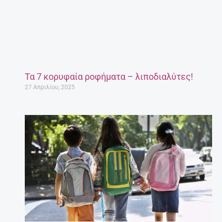
Τα 7 κορυφαία ροφήματα – λιποδιαλύτες!
27 Απριλίου, 2025