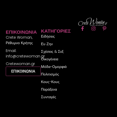
F
I
P
ΚΑΤΗΓΟΡΊΕΣ
ΕΠΙΚΟΙΝΩΝΊΑ
a
n
i
Ειδήσεις
c
s
n
Crete Woman,
e
t
t
Ρέθυμνο Κρήτης
Ευ Ζην
b
a
e
Email:
o
g
r
Σχέσεις & Σεξ
o
r
e
info@cretewoman.gr
Οικογένεια
k
a
s
Cretewoman.gr
-
m
t
Μόδα-Ομορφιά
f
-
ΕΠΙΚΟΙΝΩΝΙΑ
Πολιτισμός
p
Κους-Κους
Παράξενα
Συνταγές